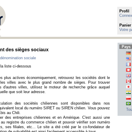
Profil
Connexi
Panier
Votre p
Pays 
ant des sièges sociaux
 dénomination sociale
la liste ci-dessous
s les plus actives économiquement, retrouvez les sociétés dont le
t les villes avec le plus grand nombre de sièges. Pour trouver
s d'autres villes, utilisez le moteur de recherche grâce auquel
elle que soit leur adresse.
iculation des sociétés chiliennes sont disponibles dans nos
quivalent local du numéro SIRET ou SIREN chilien. Vous pouvez
Tou
bis au Chili.
ver des entreprises chiliennes et en Amérique. C'est aussi une
 au registre du commerce chilien et pouvoir vérifier son numéro
ts, ses filiales, etc... Le site a été créé par le co-fondateur de
tion de solvabilité est ainsi facilement accessible à tous.