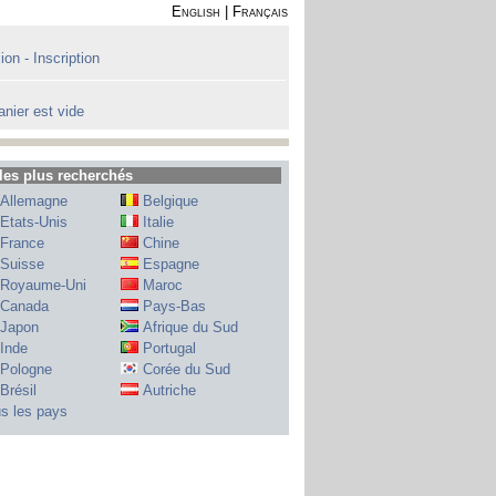
English
|
Français
on - Inscription
anier est vide
les plus recherchés
Allemagne
Belgique
Etats-Unis
Italie
France
Chine
Suisse
Espagne
Royaume-Uni
Maroc
Canada
Pays-Bas
Japon
Afrique du Sud
Inde
Portugal
Pologne
Corée du Sud
Brésil
Autriche
s les pays