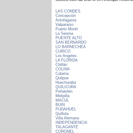
LAS CONDES
Concepción
Antofagasta
Valparaiso
Puerto Montt
La Serena
PUENTE ALTO
SAN BERNARDO
LO BARNECHEA
CURICO
Los Angeles
LA FLORIDA
Chillán
COLINA
Calama
Quilpue
Huechuraba
QUILICURA
Peñalolén
Melipilla
MACUL
BUIN
PUDAHUEL
Quillota
Villa Alemana
INDEPENDENCIA
TALAGANTE
CORONEL