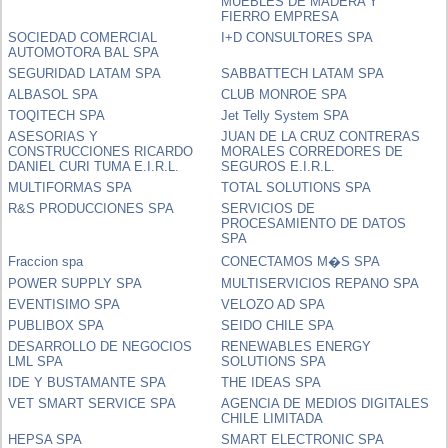
MUEBLES DE MADERA Y
FIERRO EMPRESA
SOCIEDAD COMERCIAL
I+D CONSULTORES SPA
AUTOMOTORA BAL SPA
SEGURIDAD LATAM SPA
SABBATTECH LATAM SPA
ALBASOL SPA
CLUB MONROE SPA
TOQITECH SPA
Jet Telly System SPA
ASESORIAS Y
JUAN DE LA CRUZ CONTRERAS
CONSTRUCCIONES RICARDO
MORALES CORREDORES DE
DANIEL CURI TUMA E.I.R.L.
SEGUROS E.I.R.L.
MULTIFORMAS SPA
TOTAL SOLUTIONS SPA
R&S PRODUCCIONES SPA
SERVICIOS DE
PROCESAMIENTO DE DATOS
SPA
Fraccion spa
CONECTAMOS M�S SPA
POWER SUPPLY SPA
MULTISERVICIOS REPANO SPA
EVENTISIMO SPA
VELOZO AD SPA
PUBLIBOX SPA
SEIDO CHILE SPA
DESARROLLO DE NEGOCIOS
RENEWABLES ENERGY
LML SPA
SOLUTIONS SPA
IDE Y BUSTAMANTE SPA
THE IDEAS SPA
VET SMART SERVICE SPA
AGENCIA DE MEDIOS DIGITALES
CHILE LIMITADA
HEPSA SPA
SMART ELECTRONIC SPA