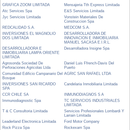
GRAFICA ZOOM LIMITADA
Mensajeria Tth Express Limitada
Atc Services Spa
E&S Servicios Limitada
Jyc Servicios Limitada
Vonstein Materiales De
Construccion Spa
REDCALIDAD S.A.
MEDCOM S.A.
INVERSIONES EL MAGNOLIO
DESARROLLADORA DE
DOS LIMITADA
INNOVACION E INMOBILIARIA
MANUEL SACASA E.I.R.L.
DESARROLLADORA E
Desarrolladora Insigne Spa
INMOBILIARIA LAMPA ORIENTE
LIMITADA
Agrosonda Sociedad De
Daniel Luis Ffrench-Davis Del
Perforaciones Agricolas Ltda
Puerto
Comunidad Edificio Campanario Del
AGRIC SAN RAFAEL LTDA
Bosque
INVERSIONES SAN RICARDO
Candelaria Inmobiliaria Limitada
SPA
CCR CHILE SA
INMUNODIAGNOS S A
Immunodiagnostic Spa
TC SERVICIOS INDUSTRIALES
LIMITADA
T & C Consultoria Limitada
Servicios Profesionales Lombardi Y
Larrain Limitada
Leaderland Electronica Limitada
Ford Motor Company
Rock Pizza Spa
Rockexam Spa