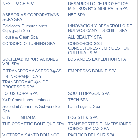
NEXT PAGE SPA
DESARROLLO DE PROYECTOS
MINEROS RYS MINERALS SPA
ASESORIAS CORPORATIVAS
NET SPA
SCPA SPA
Ediciones E Impresiones
INNOVACION Y DESARROLLO DE
Copygraph Spa
NUEVOS CANALES CHILE SPA
House & Clean Spa
ALL BEAUTY SPA
CONSORCIO TUNNING SPA
CONSORCIO GS3
CONSULTORES - JMR GESTION
CULTURAL SPA
SOCIEDAD IMPORTACIONES
LOS ANDES EXPEDITION SPA
VRL SPA
E-TRANSFORMA ASESOR�AS
EMPRESAS BONNIE SPA
EN INFORM�TICA Y
TRANSFORMACI�N DE
PROCESOS SPA
LOTUS CORP SPA
SOUTH DRAGON SPA
Y&R Consultores Limitada
TECH SPA
Sociedad Alimentos Schwencke
Latin Logistic Spa
Spa.
CBYTE LIMITADA
LOGISTEK SPA
THE COSMETIC BOUTIQUE SPA
TRANSPORTES E INVERSIONES
CONSOLIDADAS SPA
VICTOREM SANTO DOMINGO
PACIFICO DEL SUR SPA