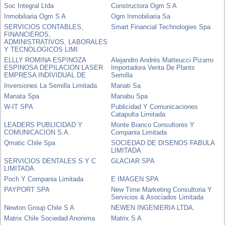
Soc Integral Ltda
Constructora Ogm S A
Inmobiliaria Ogm S A
Ogm Inmobiliaria Sa
SERVICIOS CONTABLES,
Smart Financial Technologies Spa
FINANCIEROS,
ADMINISTRATIVOS, LABORALES
Y TECNOLOGICOS LIMI
ELLLY ROMINA ESPINOZA
Alejandro Andrés Matteucci Pizarro
ESPINOSA DEPILACION LASER
Importadora Venta De Plants
EMPRESA INDIVIDUAL DE
Semilla
Inversiones La Semilla Limitada
Manati Sa
Manata Spa
Manabu Spa
W-IT SPA
Publicidad Y Comunicaciones
Catapulta Limitada
LEADERS PUBLICIDAD Y
Monte Bianco Consultores Y
COMUNICACION S.A.
Compania Limitada
Qmatic Chile Spa
SOCIEDAD DE DISENOS FABULA
LIMITADA
SERVICIOS DENTALES S Y C
GLACIAR SPA
LIMITADA
Poch Y Compania Limitada
E IMAGEN SPA
PAYPORT SPA
New Time Marketing Consultoria Y
Servicios & Asociados Limitada
Newton Group Chile S A
NEWEN INGENIERIA LTDA.
Matrix Chile Sociedad Anonima
Matrix S A