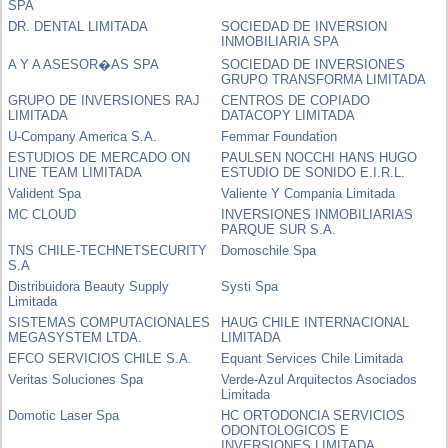
SPA
DR. DENTAL LIMITADA
SOCIEDAD DE INVERSION
INMOBILIARIA SPA
A Y A ASESOR�AS SPA
SOCIEDAD DE INVERSIONES
GRUPO TRANSFORMA LIMITADA
GRUPO DE INVERSIONES RAJ
CENTROS DE COPIADO
LIMITADA
DATACOPY LIMITADA
U-Company America S.A.
Femmar Foundation
ESTUDIOS DE MERCADO ON
PAULSEN NOCCHI HANS HUGO
LINE TEAM LIMITADA
ESTUDIO DE SONIDO E.I.R.L.
Valident Spa
Valiente Y Compania Limitada
MC CLOUD
INVERSIONES INMOBILIARIAS
PARQUE SUR S.A.
TNS CHILE-TECHNETSECURITY
Domoschile Spa
S.A
Distribuidora Beauty Supply
Systi Spa
Limitada
SISTEMAS COMPUTACIONALES
HAUG CHILE INTERNACIONAL
MEGASYSTEM LTDA.
LIMITADA
EFCO SERVICIOS CHILE S.A.
Equant Services Chile Limitada
Veritas Soluciones Spa
Verde-Azul Arquitectos Asociados
Limitada
Domotic Laser Spa
HC ORTODONCIA SERVICIOS
ODONTOLOGICOS E
INVERSIONES LIMITADA