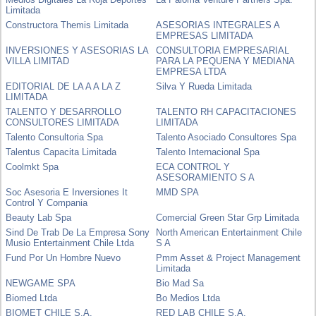
Limitada
Constructora Themis Limitada
ASESORIAS INTEGRALES A
EMPRESAS LIMITADA
INVERSIONES Y ASESORIAS LA
CONSULTORIA EMPRESARIAL
VILLA LIMITAD
PARA LA PEQUENA Y MEDIANA
EMPRESA LTDA
EDITORIAL DE LA A A LA Z
Silva Y Rueda Limitada
LIMITADA
TALENTO Y DESARROLLO
TALENTO RH CAPACITACIONES
CONSULTORES LIMITADA
LIMITADA
Talento Consultoria Spa
Talento Asociado Consultores Spa
Talentus Capacita Limitada
Talento Internacional Spa
Coolmkt Spa
ECA CONTROL Y
ASESORAMIENTO S A
Soc Asesoria E Inversiones It
MMD SPA
Control Y Compania
Beauty Lab Spa
Comercial Green Star Grp Limitada
Sind De Trab De La Empresa Sony
North American Entertainment Chile
Musio Entertainment Chile Ltda
S A
Fund Por Un Hombre Nuevo
Pmm Asset & Project Management
Limitada
NEWGAME SPA
Bio Mad Sa
Biomed Ltda
Bo Medios Ltda
BIOMET CHILE S.A.
RED LAB CHILE S.A.