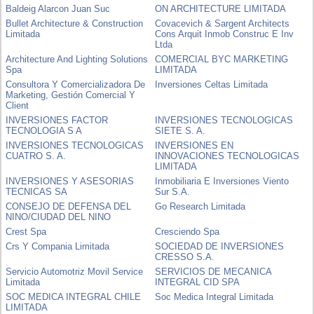
Baldeig Alarcon Juan Suc
ON ARCHITECTURE LIMITADA
Bullet Architecture & Construction
Covacevich & Sargent Architects
Limitada
Cons Arquit Inmob Construc E Inv
Ltda
Architecture And Lighting Solutions
COMERCIAL BYC MARKETING
Spa
LIMITADA
Consultora Y Comercializadora De
Inversiones Celtas Limitada
Marketing, Gestión Comercial Y
Client
INVERSIONES FACTOR
INVERSIONES TECNOLOGICAS
TECNOLOGIA S A
SIETE S. A.
INVERSIONES TECNOLOGICAS
INVERSIONES EN
CUATRO S. A.
INNOVACIONES TECNOLOGICAS
LIMITADA
INVERSIONES Y ASESORIAS
Inmobiliaria E Inversiones Viento
TECNICAS SA
Sur S.A.
CONSEJO DE DEFENSA DEL
Go Research Limitada
NINO/CIUDAD DEL NINO
Crest Spa
Cresciendo Spa
Crs Y Compania Limitada
SOCIEDAD DE INVERSIONES
CRESSO S.A.
Servicio Automotriz Movil Service
SERVICIOS DE MECANICA
Limitada
INTEGRAL CID SPA
SOC MEDICA INTEGRAL CHILE
Soc Medica Integral Limitada
LIMITADA