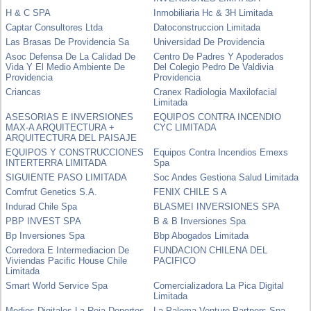
H & C SPA
Inmobiliaria Hc & 3H Limitada
Captar Consultores Ltda
Datoconstruccion Limitada
Las Brasas De Providencia Sa
Universidad De Providencia
Asoc Defensa De La Calidad De
Centro De Padres Y Apoderados
Vida Y El Medio Ambiente De
Del Colegio Pedro De Valdivia
Providencia
Providencia
Criancas
Cranex Radiologia Maxilofacial
Limitada
ASESORIAS E INVERSIONES
EQUIPOS CONTRA INCENDIO
MAX-A ARQUITECTURA +
CYC LIMITADA
ARQUITECTURA DEL PAISAJE
EQUIPOS Y CONSTRUCCIONES
Equipos Contra Incendios Emexs
INTERTERRA LIMITADA
Spa
SIGUIENTE PASO LIMITADA
Soc Andes Gestiona Salud Limitada
Comfrut Genetics S.A.
FENIX CHILE S A
Indurad Chile Spa
BLASMEI INVERSIONES SPA
PBP INVEST SPA
B & B Inversiones Spa
Bp Inversiones Spa
Bbp Abogados Limitada
Corredora E Intermediacion De
FUNDACION CHILENA DEL
Viviendas Pacific House Chile
PACIFICO
Limitada
Smart World Service Spa
Comercializadora La Pica Digital
Limitada
Medios Digitales La Roja Deportes
La Paloma Venture Partners Spa.