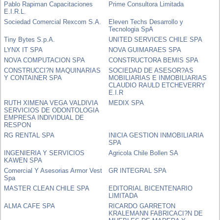
Pablo Rapiman Capacitaciones
Prime Consultora Limitada
E.I.R.L.
Sociedad Comercial Rexcom S.A.
Eleven Techs Desarrollo y
Tecnologia SpA
Tiny Bytes S.p.A.
UNITED SERVICES CHILE SPA
LYNX IT SPA
NOVA GUIMARAES SPA
NOVA COMPUTACION SPA
CONSTRUCTORA BEMIS SPA
CONSTRUCCI?N MAQUINARIAS
SOCIEDAD DE ASESOR?AS
Y CONTAINER SPA
MOBILIARIAS E INMOBILIARIAS
CLAUDIO RAULD ETCHEVERRY
E.I.R
RUTH XIMENA VEGA VALDIVIA
MEDIX SPA
SERVICIOS DE ODONTOLOGIA
EMPRESA INDIVIDUAL DE
RESPON
RG RENTAL SPA
INICIA GESTION INMOBILIARIA
SPA
INGENIERIA Y SERVICIOS
Agricola Chile Bollen SA
KAWEN SPA
Comercial Y Asesorias Armor Vest
GR INTEGRAL SPA
Spa
MASTER CLEAN CHILE SPA
EDITORIAL BICENTENARIO
LIMITADA
ALMA CAFE SPA
RICARDO GARRETON
KRALEMANN FABRICACI?N DE