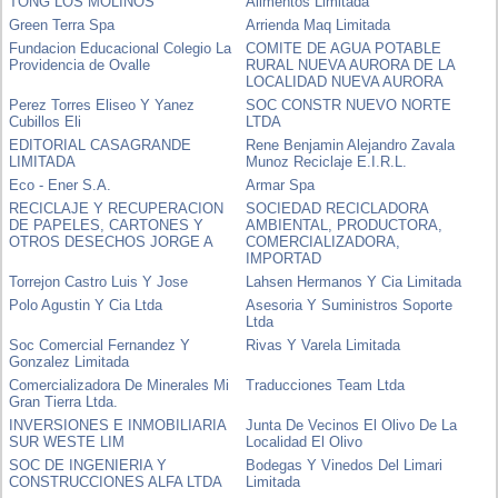
TONG LOS MOLINOS
Alimentos Limitada
Green Terra Spa
Arrienda Maq Limitada
Fundacion Educacional Colegio La
COMITE DE AGUA POTABLE
Providencia de Ovalle
RURAL NUEVA AURORA DE LA
LOCALIDAD NUEVA AURORA
Perez Torres Eliseo Y Yanez
SOC CONSTR NUEVO NORTE
Cubillos Eli
LTDA
EDITORIAL CASAGRANDE
Rene Benjamin Alejandro Zavala
LIMITADA
Munoz Reciclaje E.I.R.L.
Eco - Ener S.A.
Armar Spa
RECICLAJE Y RECUPERACION
SOCIEDAD RECICLADORA
DE PAPELES, CARTONES Y
AMBIENTAL, PRODUCTORA,
OTROS DESECHOS JORGE A
COMERCIALIZADORA,
IMPORTAD
Torrejon Castro Luis Y Jose
Lahsen Hermanos Y Cia Limitada
Polo Agustin Y Cia Ltda
Asesoria Y Suministros Soporte
Ltda
Soc Comercial Fernandez Y
Rivas Y Varela Limitada
Gonzalez Limitada
Comercializadora De Minerales Mi
Traducciones Team Ltda
Gran Tierra Ltda.
INVERSIONES E INMOBILIARIA
Junta De Vecinos El Olivo De La
SUR WESTE LIM
Localidad El Olivo
SOC DE INGENIERIA Y
Bodegas Y Vinedos Del Limari
CONSTRUCCIONES ALFA LTDA
Limitada