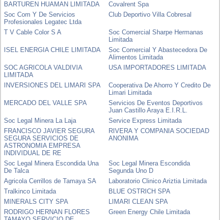
BARTUREN HUAMAN LIMITADA
Covalrent Spa
Soc Com Y De Servicios
Club Deportivo Villa Cobresal
Profesionales Legatec Ltda
T V Cable Color S A
Soc Comercial Sharpe Hermanas
Limitada
ISEL ENERGIA CHILE LIMITADA
Soc Comercial Y Abastecedora De
Alimentos Limitada
SOC AGRICOLA VALDIVIA
USA IMPORTADORES LIMITADA
LIMITADA
INVERSIONES DEL LIMARI SPA
Cooperativa De Ahorro Y Credito De
Limari Limitada
MERCADO DEL VALLE SPA
Servicios De Eventos Deportivos
Juan Castillo Araya E.I.R.L.
Soc Legal Minera La Laja
Service Express Limitada
FRANCISCO JAVIER SEGURA
RIVERA Y COMPANIA SOCIEDAD
SEGURA SERVICIOS DE
ANONIMA
ASTRONOMIA EMPRESA
INDIVIDUAL DE RE
Soc Legal Minera Escondida Una
Soc Legal Minera Escondida
De Talca
Segunda Uno D
Agricola Cerrillos de Tamaya SA
Laboratorio Clinico Ariztia Limitada
Tralkinco Limitada
BLUE OSTRICH SPA
MINERALS CITY SPA
LIMARI CLEAN SPA
RODRIGO HERNAN FLORES
Green Energy Chile Limitada
TAMAYO SERVICIO DE