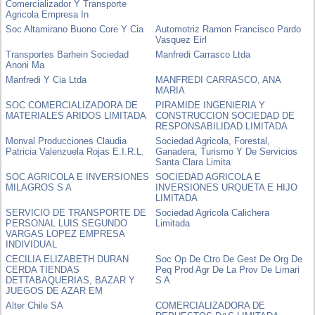
Comercializador Y Transporte
Agricola Empresa In
Soc Altamirano Buono Core Y Cia
Automotriz Ramon Francisco Pardo
Vasquez Eirl
Transportes Barhein Sociedad
Manfredi Carrasco Ltda
Anoni Ma
Manfredi Y Cia Ltda
MANFREDI CARRASCO, ANA
MARIA
SOC COMERCIALIZADORA DE
PIRAMIDE INGENIERIA Y
MATERIALES ARIDOS LIMITADA
CONSTRUCCION SOCIEDAD DE
RESPONSABILIDAD LIMITADA
Monval Producciones Claudia
Sociedad Agricola, Forestal,
Patricia Valenzuela Rojas E.I.R.L.
Ganadera, Turismo Y De Servicios
Santa Clara Limita
SOC AGRICOLA E INVERSIONES
SOCIEDAD AGRICOLA E
MILAGROS S A
INVERSIONES URQUETA E HIJO
LIMITADA
SERVICIO DE TRANSPORTE DE
Sociedad Agricola Calichera
PERSONAL LUIS SEGUNDO
Limitada
VARGAS LOPEZ EMPRESA
INDIVIDUAL
CECILIA ELIZABETH DURAN
Soc Op De Ctro De Gest De Org De
CERDA TIENDAS
Peq Prod Agr De La Prov De Limari
DETTABAQUERIAS, BAZAR Y
S A
JUEGOS DE AZAR EM
Alter Chile SA
COMERCIALIZADORA DE