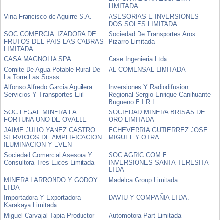
LIMITADA
Vina Francisco de Aguirre S.A.
ASESORIAS E INVERSIONES
DOS SOLES LIMITADA
SOC COMERCIALIZADORA DE
Sociedad De Transportes Aros
FRUTOS DEL PAIS LAS CABRAS
Pizarro Limitada
LIMITADA
CASA MAGNOLIA SPA
Case Ingenieria Ltda
Comite De Agua Potable Rural De
AL COMENSAL LIMITADA
La Torre Las Sosas
Alfonso Alfredo Garcia Aguilera
Inversiones Y Radiodifusion
Servicios Y Transportes Eirl
Regional Sergio Enrique Canihuante
Bugueno E.I.R.L.
SOC LEGAL MINERA LA
SOCIEDAD MINERA BRISAS DE
FORTUNA UNO DE OVALLE
ORO LIMITADA
JAIME JULIO YANEZ CASTRO
ECHEVERRIA GUTIERREZ JOSE
SERVICIOS DE AMPLIFICACION
MIGUEL Y OTRA
ILUMINACION Y EVEN
Sociedad Comercial Asesora Y
SOC AGRIC COM E
Consultora Tres Luces Limitada
INVERSIONES SANTA TERESITA
LTDA
MINERA LARRONDO Y GODOY
Madelca Group Limitada
LTDA
Importadora Y Exportadora
DAVIU Y COMPAÑIA LTDA.
Karakaya Limitada
Miguel Carvajal Tapia Productor
Automotora Part Limitada