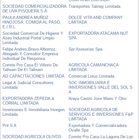
SOCIEDAD COMERCIALIZADORA
Transportes Talinay Limitada
DE UVA PISQUERA S.A.
PAULA ANDREA MUÑOZ
DOLCE VITA AND COMPANY
HINOJOSA, COMIDA AL PASO,
LIMITADA
E.I.R.L.
Sociedad Comercial De Higiene Y
EXPORTADORA ATACAMA NUT
Aseo Industrial Portal Limpio
SPA
Limitada
Felipe Andres Bravo Albornoz,
Spr Asesorías Spa
Abogado Y Consultor Empresa
Individual De Responsa
Comite Pro Casa El Villorio De
AGRICOLA CAMANCHACA
Talhuen De El Talhuen
LIMITADA
AD CAPACITACIONES LIMITADA
Comercial Lotus Limitada
Legal & Judicial Consultores
SOC INMOBILIARIA E
Limitada
INVERSIONES VALLE DEL SOL S
A
EXPORTADORA ZEPEDA &
Araya Castro Jose Mario Y Otro
CORRAL LIMITADA
Inversiones E Inmobiliaria Invegon
SOCIEDAD AGRICOLA DE
Limitada
SERVICIOS E INVERSIONES F&P
LIMITADA
Pnt S A
Exportadora Y Comercializadora
Ovalle Spa
SOCIEDAD AGRICOLA OLIVOS
Comite Pro Casa La Laguna De Los