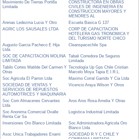
Movimiento De Tierras Portilla
CONSTRUCTORA EN OBRAS
Limitada
CIVILES DE INGENIERIA EN
CONSTRUCCION MAYORES Y
MENORES AL
Arenas Ledezma Lucia Y Otro
Escuela Basica G 137
AGRIC LOS SAUSALES LTDA
CORP DE CAPACITACION
HOTELERA GAS TRONOMICA Y
DEL TURISMO NORTE CHICO
Augusto Garcia Pacheco E Hija
Cleanspacechile Spa
Ltda
SOC DE CAPACITACION MOLINA
Tabali Corredora De Seguros
LIMITADA
Limitada
Tabilo Cortes Matilde Del Carmen Y
Tecnología Up Gps Chile Cristian
Otras
Marcelo Moya Tapia E.I.R.L.
Soc Agricola El Parron Ltda
Maximo Corral Garrido Y Cia Ltda
SOCIEDAD DE VENTAS Y
Vicencio Araya Wilson Y Otros
SERVICIOS DE REPUESTOS
AUTOMOTRICES Y MAQUINARIA
Soc Com Almacenes Cervantes
Aros Aros Rosa Amelia Y Otras
Ltda
Soc Anonima Comercial Ovalle
Logistica Industrial Limitada
Renta Car Sa
Inversiones Oro Blanco Limitada
Soc Administradora Agricola Oro
Blanco Ltda
Asoc Unica Trabajadores Enami
SOCIEDAD R Y C CHILE Y
COMPANIA LIMITADA