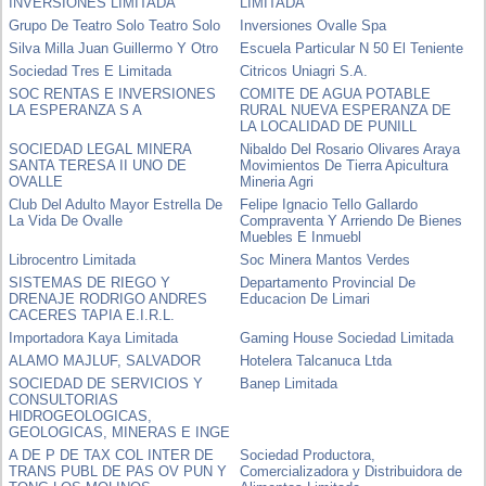
INVERSIONES LIMITADA
LIMITADA
Grupo De Teatro Solo Teatro Solo
Inversiones Ovalle Spa
Silva Milla Juan Guillermo Y Otro
Escuela Particular N 50 El Teniente
Sociedad Tres E Limitada
Citricos Uniagri S.A.
SOC RENTAS E INVERSIONES
COMITE DE AGUA POTABLE
LA ESPERANZA S A
RURAL NUEVA ESPERANZA DE
LA LOCALIDAD DE PUNILL
SOCIEDAD LEGAL MINERA
Nibaldo Del Rosario Olivares Araya
SANTA TERESA II UNO DE
Movimientos De Tierra Apicultura
OVALLE
Mineria Agri
Club Del Adulto Mayor Estrella De
Felipe Ignacio Tello Gallardo
La Vida De Ovalle
Compraventa Y Arriendo De Bienes
Muebles E Inmuebl
Librocentro Limitada
Soc Minera Mantos Verdes
SISTEMAS DE RIEGO Y
Departamento Provincial De
DRENAJE RODRIGO ANDRES
Educacion De Limari
CACERES TAPIA E.I.R.L.
Importadora Kaya Limitada
Gaming House Sociedad Limitada
ALAMO MAJLUF, SALVADOR
Hotelera Talcanuca Ltda
SOCIEDAD DE SERVICIOS Y
Banep Limitada
CONSULTORIAS
HIDROGEOLOGICAS,
GEOLOGICAS, MINERAS E INGE
A DE P DE TAX COL INTER DE
Sociedad Productora,
TRANS PUBL DE PAS OV PUN Y
Comercializadora y Distribuidora de