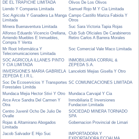
DE EL TRAPICHE LIMITADA
Olivos De Los Olivos
Liendo Y Compania Limitada
Samuel Rojo M Y Cia Limitada
Soc Agricola Y Ganadera La Manga
Campo Castillo Mariza Fabiola Y
Limitada
Otros
Minera Buenaventura Limitada
Suc Sara Victoria Tapia Rojas
Alfonso Eduardo Vicencio Orellana,
Club Sub Oficiales De Carabineros
Arriendo Muebles E Inmuebles,
Retiro Carlos A Barrera Morales
Compra Y Venta
Mr Root Informática Y
Soc Comercial Vale Maco Limitada
Telecomunicaciones Limitada
SOC AGRICOLA ILLANES PINTO
INMOBILIARIA CORRAL &
Y CIA LIMITADA
ZEPEDA S.A.
INVERSIONES MARIA GABRIELA
Lancelotti Mejias Gisella Y Otro
ZEPEDA E.I.R.L.
Soc De Ecoservicios Y Transportes
SC COMUNICACIONES LIMITADA
Forestales Limitda
Mundaca Mejia Hector Stivi Y Otro
Mundaca Carvajal Y Cia
Arce Arce Sandra Del Carmen Y
Inmobiliaria E Inversiones
Otra
Fundacion Limitada
Centro Juvenil Ocho De Julio De
SOCIEDAD MINERA TORNADO
Ovalle
SPA
Rojas & Altamirano Abogados
Gobernacion Provincial de Limari
Limitada
Jacob Salvador E Hijo Suc
IMPORTADORA Y
EXPORTADORA ECOALMA