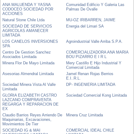
ANA MALUENDA Y YASNA
Comunidad Edificio Y Galeria Las
CODOCEO SOCIEDAD POR
Palmas De Ovalle
ACCIONES
Natural Stone Chile Ltda
MU-OZ IRIBARREN, JAIME
SOCIEDAD DE SERVICIOS
Energia del Limari SA
AGRICOLAS AMANECER
LIMITADA
LOS CANELOS INVERSIONES
Agroindustrial Valle Arriba S.P.A.
SPA
Centro De Gestion Sanchez
COMERCIALIZADORA ANA MARIA
Asociados Limitada
BOU PIZARRO E I R L
Minera Flor De Mayo Limitada
Mery Castillo E Hijo Industrial Y
Comercial Limitada
Asesorias Almendral Limitada
Jamel Renan Rojas Berrios
E.I..R.L.
Sociedad Minera Vista Al Valle
DP- INGENIERIA LIMITADA
Limitada
GLORIA ELIZABETH CASTRO
Sociedad Comercial Kong Limitada
LAZCANO COMPRAVENTA
REGARGA Y REPARACION DE
EX
Claudio Barrios Reyes Arriendo De
Minera Cruz Limitada
Maquinarias, Excavaciones,
Movimientos De Tier
SOCIEDAD IG & MAI
COMERCIAL IDEAL CHILE