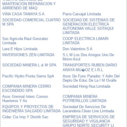
MANTENCION REPARACION Y
ARRIENDO DE MAQ
VINA CASA TAMAYA S A
Parra Carvajal Limitada
SOCIEDAD COMERCIAL CUATRO
SOCIEDAD DE SISTEMAS DE
M SPA
GENERACION ELECTRICA
AUTONOMA VALLE SOTAQUI
LIMITADA
Soc Agricola Raul Gonzalez
COOP ELECTRICA LIMARI
Limitada
LIMITADA
Lara E Hijos Limitada
Don Valentino S A
INVERSIONES ZEN LIMITADA
S L M Los Dos Amigos Uno De
Morro Azul
SOCIEDAD MINERA L & M SPA
TRANSPORTES RUBEN DARIO
ARAYA MU�OZ E.I.R.L.
Pacific Hydro Punta Sierra SpA
Asoc De Func Paradoc Y Adm Del
Depto De Educ De La I M Ovalle
COMPANIA MINERA CERRO
Sociedad Hong Hua Limitada
ESCONDIDO SPA
Asoc Gremial Interc Comun
COMPANIA MINERA
Huerteros Y As
POTRERILLOS LIMITADA
EQUIPOS Y PROYECTOS DE
Sociedad De Servicios De
INGENIERÍA SALGADO LIMITADA
Lavanderia Clean Line Limitada
Cidac Cia Imp Y Distrib Sac
EMPRESA DE SERVICIOS DE
SEGURIDAD Y VIGILANCIA
GRUPO NORTE SECURITY LI