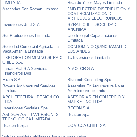
LIMITADA
Ricardo Y Los Mayos Limitada
Asesorias San Roman Limitada
JMD ELECTRIC DISTRIBUCION Y
COMERCIALIZACION DE
ARTICULOS ELECTRONICOS
Inversiones Jmd S.A.
SYRAH CHILE SOCIEDAD
ANONIMA
Scr Producciones Limitada
Uno Integral Capacitaciones
Limitada
Sociedad Comercial Agricola La
CONDOMINIO QUINCHAMALI DE
Vaca Amarilla Limitada
LOS ANDES
EXPLORATION MINING SERVICE
Tc Inversiones Limitada
CHILE S.A.
Larrain Vial S A Servicios
A MOTOR S.A..
Financieros Dos
Exam S A
Bluetech Consulting Spa
Bowers Architectural Services
Asesorias En Arquitectura I-Mat
Limitada
Architecture Limitada
ARCHITECTURAL DESIGN CO
ASESORIAS EN COMERCIO Y
LTDA.
MARKETING LTDA
Inversiones Sociales Spa
BECON S.A
ASESORIAS E INVERSIONES
Beacon Spa
TECNOLOGICA LIMITADA
Beacon Ii Spa
COM CCA CHILE SA