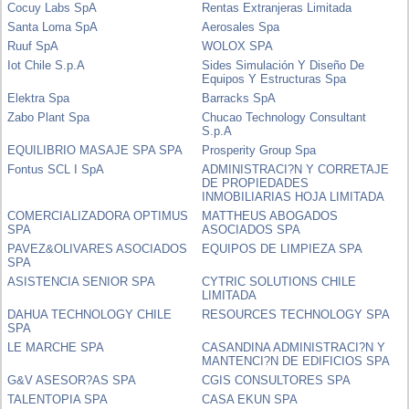
Cocuy Labs SpA
Rentas Extranjeras Limitada
Santa Loma SpA
Aerosales Spa
Ruuf SpA
WOLOX SPA
Iot Chile S.p.A
Sides Simulación Y Diseño De
Equipos Y Estructuras Spa
Elektra Spa
Barracks SpA
Zabo Plant Spa
Chucao Technology Consultant
S.p.A
EQUILIBRIO MASAJE SPA SPA
Prosperity Group Spa
Fontus SCL I SpA
ADMINISTRACI?N Y CORRETAJE
DE PROPIEDADES
INMOBILIARIAS HOJA LIMITADA
COMERCIALIZADORA OPTIMUS
MATTHEUS ABOGADOS
SPA
ASOCIADOS SPA
PAVEZ&OLIVARES ASOCIADOS
EQUIPOS DE LIMPIEZA SPA
SPA
ASISTENCIA SENIOR SPA
CYTRIC SOLUTIONS CHILE
LIMITADA
DAHUA TECHNOLOGY CHILE
RESOURCES TECHNOLOGY SPA
SPA
LE MARCHE SPA
CASANDINA ADMINISTRACI?N Y
MANTENCI?N DE EDIFICIOS SPA
G&V ASESOR?AS SPA
CGIS CONSULTORES SPA
TALENTOPIA SPA
CASA EKUN SPA