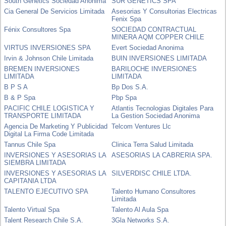
South Genetics Sociedad Anonima
SUR GENETICS SPA
Cia General De Servicios Limitada
Asesorias Y Consultorias Electricas
Fenix Spa
Fénix Consultores Spa
SOCIEDAD CONTRACTUAL
MINERA AQM COPPER CHILE
VIRTUS INVERSIONES SPA
Evert Sociedad Anonima
Irvin & Johnson Chile Limitada
BUIN INVERSIONES LIMITADA
BREMEN INVERSIONES
BARILOCHE INVERSIONES
LIMITADA
LIMITADA
B P S A
Bp Dos S.A.
B & P Spa
Pbp Spa
PACIFIC CHILE LOGISTICA Y
Atlantis Tecnologias Digitales Para
TRANSPORTE LIMITADA
La Gestion Sociedad Anonima
Agencia De Marketing Y Publicidad
Telcom Ventures Llc
Digital La Firma Code Limitada
Tannus Chile Spa
Clinica Terra Salud Limitada
INVERSIONES Y ASESORIAS LA
ASESORIAS LA CABRERIA SPA.
SIEMBRA LIMITADA
INVERSIONES Y ASESORIAS LA
SILVERDISC CHILE LTDA.
CAPITANIA LTDA
TALENTO EJECUTIVO SPA
Talento Humano Consultores
Limitada
Talento Virtual Spa
Talento Al Aula Spa
Talent Research Chile S.A.
3Gla Networks S.A.