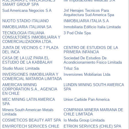
ASESORIAS E INVERSIONES
IM Importaciones Medicas S A
SMART GROUP SPA
Sud Americana Negocios S A
Jnf Herrajes Tecnicos Para
Arquitectura Sud America Spa
NUOTO STADIO ITALIANO
INMOBILIARIA ITALIA S.A
INMOBILIARIA ITALIANA SA
Inmobiliaria Edificio Italia Limitada
TECNOLOGIA ITALIANA
3 Pod Chile Spa
CONSULTORES INMOBILIARIA Y
COMERCIALIZADORA LTDA.
JUNTA DE VECINOS C 7 PLAZA
CENTRO DE ESTUDIOS DE LA
DEL INCA
PRIMERA INFANCIA
CASA DE LA LUZ PARA EL
Sociedad De Estudios De
ESTUDIO DE LA KABBALAH
Acondicionamiento Fisico Limitada
Studio Music Limitada
Triluz Sa
INVERSIONES INMOBILIARIA Y
Inversiones Mobiliarias Ltda
COMERCIAL MATAROA LIMITADA
AMERICAN MINING
LUNDIN MINING SOUTH AMERICA
CORPORATION S.A., AGENCIA
SPA
EN CHILE
MEC MINING LATIN AMERICA
Union Carbide Pan America
SPA
Minera South American Metals
COMPANIA MINERA MARIANA DE
Limitada
CHILE LIMITADA
COSMETICOS BEAUTY ART SPA
Io Media Group Limitada
ENVIROTECH SERVICES CHILE
ETRION SERVICES (CHILE) SPA