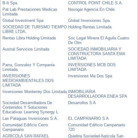
B-It Spa
CONTROL POINT CHILE S.A.
Pat Lab Prestaciones Medicas
Novogar Agencia En Chile
Limitada
Global Investment Spa
Global Inversiones Spa.
SOCIEDAD DE TURISMO TIEMPO
Holding Rentas Limitada
LIBRE LTDA.
Rentas Libra Holding Limitada
Soc Legal Minera El Aguila Cuatro
De Olm
Austral Servicios Limitada
SOCIEDAD INMOBILIARIA Y
CONSTRUCTORA SANTA EMA
LIMITADA
Parra, Gonzalez Y Compania
INVERSIONES MCB DOS
Limitada
LIMITADA
INVERSIONES
Inversiones Ma Dos Spa
MEDIOAMBIENTALES DOS
LIMITADA
Inversiones Monterrey Dos Limitada
INMOBILIARIA
DESARROLLADORA ENEA SPA
Sociedad Desarrolladora De
Desarrollos S A
Contenidos Y Soluciones
Educativas Learning Synergy L
Las Pataguas Inversiones S.A.
EL CAMPANARIO S A
Comunidad Edificio Cerro
Comunidad Edificio Campanario
Campanario
720
AGRICOLA SAN RAFAEL
Quiebra Sociedad Agricola San