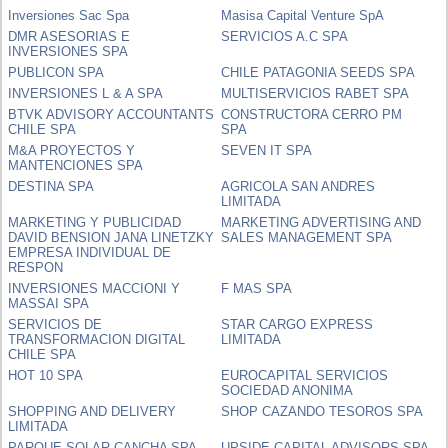
Inversiones Sac Spa
Masisa Capital Venture SpA
DMR ASESORIAS E
SERVICIOS A.C SPA
INVERSIONES SPA
PUBLICON SPA
CHILE PATAGONIA SEEDS SPA
INVERSIONES L & A SPA
MULTISERVICIOS RABET SPA
BTVK ADVISORY ACCOUNTANTS
CONSTRUCTORA CERRO PM
CHILE SPA
SPA
M&A PROYECTOS Y
SEVEN IT SPA
MANTENCIONES SPA
DESTINA SPA
AGRICOLA SAN ANDRES
LIMITADA
MARKETING Y PUBLICIDAD
MARKETING ADVERTISING AND
DAVID BENSION JANA LINETZKY
SALES MANAGEMENT SPA
EMPRESA INDIVIDUAL DE
RESPON
INVERSIONES MACCIONI Y
F MAS SPA
MASSAI SPA
SERVICIOS DE
STAR CARGO EXPRESS
TRANSFORMACION DIGITAL
LIMITADA
CHILE SPA
HOT 10 SPA
EUROCAPITAL SERVICIOS
SOCIEDAD ANONIMA
SHOPPING AND DELIVERY
SHOP CAZANDO TESOROS SPA
LIMITADA
PARQUE SOLAR CANCHA SPA
UPSIDE CAPITAL ADVISORS SPA