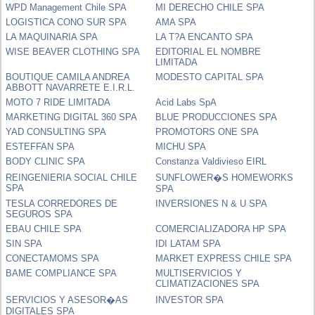
WPD Management Chile SPA
MI DERECHO CHILE SPA
LOGISTICA CONO SUR SPA
AMA SPA
LA MAQUINARIA SPA
LA T?A ENCANTO SPA
WISE BEAVER CLOTHING SPA
EDITORIAL EL NOMBRE
LIMITADA
BOUTIQUE CAMILA ANDREA
MODESTO CAPITAL SPA
ABBOTT NAVARRETE E.I.R.L.
MOTO 7 RIDE LIMITADA
Acid Labs SpA
MARKETING DIGITAL 360 SPA
BLUE PRODUCCIONES SPA
YAD CONSULTING SPA
PROMOTORS ONE SPA
ESTEFFAN SPA
MICHU SPA
BODY CLINIC SPA
Constanza Valdivieso EIRL
REINGENIERIA SOCIAL CHILE
SUNFLOWER�S HOMEWORKS
SPA
SPA
TESLA CORREDORES DE
INVERSIONES N & U SPA
SEGUROS SPA
EBAU CHILE SPA
COMERCIALIZADORA HP SPA
SIN SPA
IDI LATAM SPA
CONECTAMOMS SPA
MARKET EXPRESS CHILE SPA
BAME COMPLIANCE SPA
MULTISERVICIOS Y
CLIMATIZACIONES SPA
SERVICIOS Y ASESOR�AS
INVESTOR SPA
DIGITALES SPA