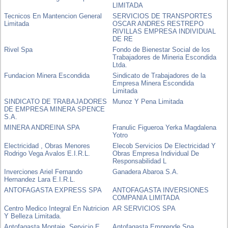
LIMITADA
Tecnicos En Mantencion General
SERVICIOS DE TRANSPORTES
Limitada
OSCAR ANDRES RESTREPO
RIVILLAS EMPRESA INDIVIDUAL
DE RE
Rivel Spa
Fondo de Bienestar Social de los
Trabajadores de Mineria Escondida
Ltda.
Fundacion Minera Escondida
Sindicato de Trabajadores de la
Empresa Minera Escondida
Limitada
SINDICATO DE TRABAJADORES
Munoz Y Pena Limitada
DE EMPRESA MINERA SPENCE
S.A.
MINERA ANDREINA SPA
Franulic Figueroa Yerka Magdalena
Yotro
Electricidad , Obras Menores
Elecob Servicios De Electricidad Y
Rodrigo Vega Avalos E.I.R.L.
Obras Empresa Individual De
Responsabilidad L
Inverciones Ariel Fernando
Ganadera Abaroa S.A.
Hernandez Lara E.I.R.L.
ANTOFAGASTA EXPRESS SPA
ANTOFAGASTA INVERSIONES
COMPANIA LIMITADA
Centro Medico Integral En Nutricion
AR SERVICIOS SPA
Y Belleza Limitada.
Antofagasta Montaje, Servicio E
Antofagasta Emprende Spa