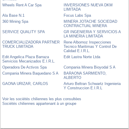
Wheels Rent A Car Spa
INVERSIONES NUEVA DKM
LIMITADA
Ala Base N.1
Focus Labs Spa
360 Mining Spa
MINERA JOTACHE SOCIEDAD
CONTRACTUAL MINERA
SERVICE QUALITY SPA
GR INGENIERIA Y SERVICIOS A
LA MINERIA LIMITADA
COMERCIALIZADORA PARTNER
Rene Albornoz Inspecciones
TRUCK LIMITADA
Tecnico Maritimas Y Control De
Calidad E.I.R.L.
Edit Angelica Plaza Barraza
Edit Lastra Norte Ltda
Servicios Mecanizados E.I.R.L.
Operadora De Activos Spa
Compania Minera Bioyodal S A
Compania Minera Baquedano S A
BARAONA SARMIENTO,
ALBERTO
GAONA URIZAR, CARLOS
Arturo Beltran Schwartz Ingenieria
Y Construccion E.I.R.L
Voir les sociétés chiliennes les plus consultées
Sociétés chiliennes appartenant à un groupe