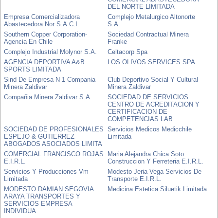
DEL NORTE LIMITADA
Empresa Comercializadora
Complejo Metalurgico Altonorte
Abastecedora Nor S.A.C.I.
S.A.
Southern Copper Corporation-
Sociedad Contractual Minera
Agencia En Chile
Franke
Complejo Industrial Molynor S.A.
Celtacorp Spa
AGENCIA DEPORTIVA A&B
LOS OLIVOS SERVICES SPA
SPORTS LIMITADA
Sind De Empresa N 1 Compania
Club Deportivo Social Y Cultural
Minera Zaldivar
Minera Zaldivar
Compañia Minera Zaldivar S.A.
SOCIEDAD DE SERVICIOS
CENTRO DE ACREDITACION Y
CERTIFICACION DE
COMPETENCIAS LAB
SOCIEDAD DE PROFESIONALES
Servicios Medicos Medicchile
ESPEJO & GUTIERREZ
Limitada
ABOGADOS ASOCIADOS LIMITA
COMERCIAL FRANCISCO ROJAS
Maria Alejandra Chica Soto
E.I.R.L.
Construccion Y Ferreteria E.I.R.L.
Servicios Y Producciones Vm
Modesto Jeria Vega Servicios De
Limitada
Transporte E.I.R.L.
MODESTO DAMIAN SEGOVIA
Medicina Estetica Siluetik Limitada
ARAYA TRANSPORTES Y
SERVICIOS EMPRESA
INDIVIDUA