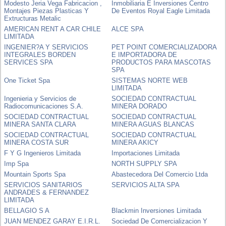
Modesto Jeria Vega Fabricacion ,
Inmobiliaria E Inversiones Centro
Montajes Piezas Plasticas Y
De Eventos Royal Eagle Limitada
Extructuras Metalic
AMERICAN RENT A CAR CHILE
ALCE SPA
LIMITADA
INGENIER?A Y SERVICIOS
PET POINT COMERCIALIZADORA
INTEGRALES BORDEN
E IMPORTADORA DE
SERVICES SPA
PRODUCTOS PARA MASCOTAS
SPA
One Ticket Spa
SISTEMAS NORTE WEB
LIMITADA
Ingenieria y Servicios de
SOCIEDAD CONTRACTUAL
Radiocomunicaciones S.A.
MINERA DORADO
SOCIEDAD CONTRACTUAL
SOCIEDAD CONTRACTUAL
MINERA SANTA CLARA
MINERA AGUAS BLANCAS
SOCIEDAD CONTRACTUAL
SOCIEDAD CONTRACTUAL
MINERA COSTA SUR
MINERA AKICY
F Y G Ingenieros Limitada
Importaciones Limitada
Imp Spa
NORTH SUPPLY SPA
Mountain Sports Spa
Abastecedora Del Comercio Ltda
SERVICIOS SANITARIOS
SERVICIOS ALTA SPA
ANDRADES & FERNANDEZ
LIMITADA
BELLAGIO S A
Blackmin Inversiones Limitada
JUAN MENDEZ GARAY E.I.R.L.
Sociedad De Comercializacion Y