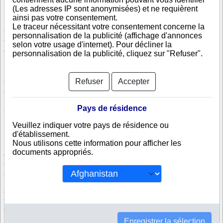
Horizonte Sur Spa
Horizonte Arriendos Spa
(Les adresses IP sont anonymisées) et ne requièrent
MANLIM SERVICIOS
SOCIEDAD DE INVERSIONES
ainsi pas votre consentement.
INTEGRALES SPA
DUOMAQ LIMITADA
Le traceur nécessitant votre consentement concerne la
THE ROYAL SPA
Dsm Servicios Spa
personnalisation de la publicité (affichage d'annonces
Timamg S.A.
Sociedad Maximin Spa
selon votre usage d'internet). Pour décliner la
personnalisation de la publicité, cliquez sur "Refuser".
VERTYCAL SPA
FVP MINING & INDUSTRY SPA
Russell Mineral Equipment S.A.
Bhdm Spa
Sociedad Contractual Minera
Tecnopro Servicios Limitada
Refuser
Accepter
Compañia Minera Newco Marimaca
Cia De Servicios Legales Ltda
ASESORIA TRONCOSO Y
GUZMAN LIMITADA
Pays de résidence
3 Vértices Medio Humano Spa
Sociedad Comercial Cortez Y
Roman Capacitaciones Limitada
Veuillez indiquer votre pays de résidence ou
Manthink Spa
Sociedad De Ingenieria Purificadora
d'établissement.
De Agua Puringwater Limitada
Nous utilisons cette information pour afficher les
FORWOOD SAFETY SOUTH
BUSINESS NETWORK
documents appropriés.
AMERICA SPA
SOLUTIONS CHILE SPA
Connect Chile Spa
ADS Consultores S.A.
CENTRO DE EVENTOS EL
DEVFOX SPA
HUASCAR LTDA
COMERCIAL FOXINI COPIAPO Y
COMERCIAL FOXINI CALAMA Y
COMPANIA LIMITADA
COMPANIA LIMITADA
Comercial Foxini Ltda
TRANSPORTES MOVIRENT
LIMITADA
Enregistrer la sélection