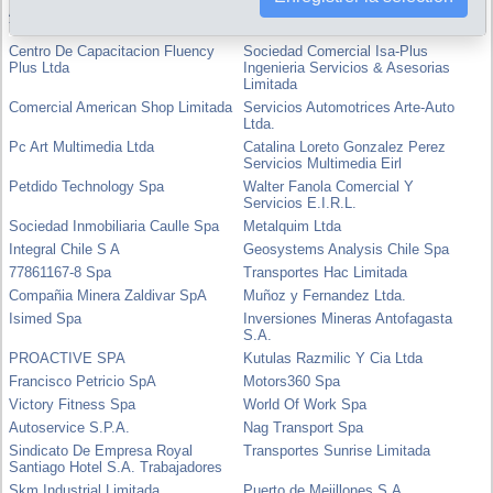
Arriendo De Equipos, Maquinarias
Aco Pluss Spa
Y Servicios Leversrent Limitada
Centro De Capacitacion Fluency
Sociedad Comercial Isa-Plus
Plus Ltda
Ingenieria Servicios & Asesorias
Limitada
Comercial American Shop Limitada
Servicios Automotrices Arte-Auto
Ltda.
Pc Art Multimedia Ltda
Catalina Loreto Gonzalez Perez
Servicios Multimedia Eirl
Petdido Technology Spa
Walter Fanola Comercial Y
Servicios E.I.R.L.
Sociedad Inmobiliaria Caulle Spa
Metalquim Ltda
Integral Chile S A
Geosystems Analysis Chile Spa
77861167-8 Spa
Transportes Hac Limitada
Compañia Minera Zaldivar SpA
Muñoz y Fernandez Ltda.
Isimed Spa
Inversiones Mineras Antofagasta
S.A.
PROACTIVE SPA
Kutulas Razmilic Y Cia Ltda
Francisco Petricio SpA
Motors360 Spa
Victory Fitness Spa
World Of Work Spa
Autoservice S.P.A.
Nag Transport Spa
Sindicato De Empresa Royal
Transportes Sunrise Limitada
Santiago Hotel S.A. Trabajadores
Skm Industrial Limitada
Puerto de Mejillones S.A.