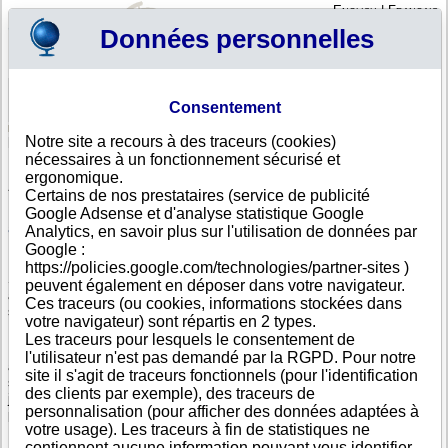
English
|
Français
Données personnelles
Profil
Panier
Consentement
Connexion - Inscription
Votre panier est vide
Notre site a recours à des traceurs (cookies)
Chili
>
Toutes villes
nécessaires à un fonctionnement sécurisé et
Liste d'entreprises chiliennes dont le siège social est à
ergonomique.
ANTOFAGASTA
Certains de nos prestataires (service de publicité
Google Adsense et d'analyse statistique Google
Recherchez une entreprise chilienne avec sa dénomination sociale, son
adresse ou son numéro de registre chilien.
Analytics, en savoir plus sur l'utilisation de données par
Google :
https://policies.google.com/technologies/partner-sites )
Si votre entreprise exporte et vend à une clientèle chilienne, importe
peuvent également en déposer dans votre navigateur.
auprès d'un fournisseur chilien, il est indispensable de vous assurer de la
Ces traceurs (ou cookies, informations stockées dans
solidité et de la fiabilité de vos partenaires au Chili.
votre navigateur) sont répartis en 2 types.
Les traceurs pour lesquels le consentement de
En Amérique, Info-clipper.com vous apporte toute l'information nécessaire
l'utilisateur n'est pas demandé par la RGPD. Pour notre
à cette évaluation notamment grâce au score de défaillance, au rating de
site il s'agit de traceurs fonctionnels (pour l'identification
solvabilité, au calcul des délais de paiement constatés et au suivi
des clients par exemple), des traceurs de
juridique des sociétés chiliennes en ce qui concerne toutes les
personnalisation (pour afficher des données adaptées à
procédures de redressement ou de liquidation au Chili.
votre usage). Les traceurs à fin de statistiques ne
contiennent aucune information pouvant vous identifier