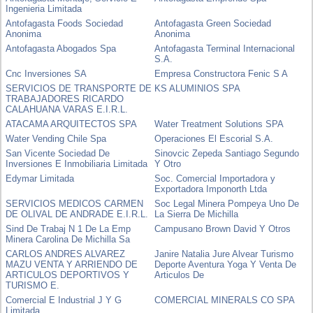
Ingenieria Limitada
Antofagasta Foods Sociedad
Antofagasta Green Sociedad
Anonima
Anonima
Antofagasta Abogados Spa
Antofagasta Terminal Internacional
S.A.
Cnc Inversiones SA
Empresa Constructora Fenic S A
SERVICIOS DE TRANSPORTE DE
KS ALUMINIOS SPA
TRABAJADORES RICARDO
CALAHUANA VARAS E.I.R.L.
ATACAMA ARQUITECTOS SPA
Water Treatment Solutions SPA
Water Vending Chile Spa
Operaciones El Escorial S.A.
San Vicente Sociedad De
Sinovcic Zepeda Santiago Segundo
Inversiones E Inmobiliaria Limitada
Y Otro
Edymar Limitada
Soc. Comercial Importadora y
Exportadora Imponorth Ltda
SERVICIOS MEDICOS CARMEN
Soc Legal Minera Pompeya Uno De
DE OLIVAL DE ANDRADE E.I.R.L.
La Sierra De Michilla
Sind De Trabaj N 1 De La Emp
Campusano Brown David Y Otros
Minera Carolina De Michilla Sa
CARLOS ANDRES ALVAREZ
Janire Natalia Jure Alvear Turismo
MAZU VENTA Y ARRIENDO DE
Deporte Aventura Yoga Y Venta De
ARTICULOS DEPORTIVOS Y
Articulos De
TURISMO E.
Comercial E Industrial J Y G
COMERCIAL MINERALS CO SPA
Limitada