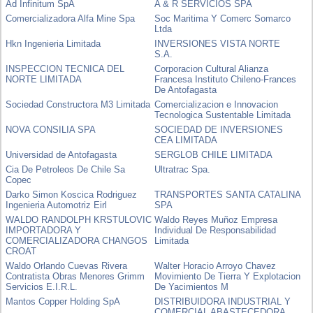
Ad Infinitum SpA
A & R SERVICIOS SPA
Comercializadora Alfa Mine Spa
Soc Maritima Y Comerc Somarco
Ltda
Hkn Ingenieria Limitada
INVERSIONES VISTA NORTE
S.A.
INSPECCION TECNICA DEL
Corporacion Cultural Alianza
NORTE LIMITADA
Francesa Instituto Chileno-Frances
De Antofagasta
Sociedad Constructora M3 Limitada
Comercializacion e Innovacion
Tecnologica Sustentable Limitada
NOVA CONSILIA SPA
SOCIEDAD DE INVERSIONES
CEA LIMITADA
Universidad de Antofagasta
SERGLOB CHILE LIMITADA
Cia De Petroleos De Chile Sa
Ultratrac Spa.
Copec
Darko Simon Koscica Rodriguez
TRANSPORTES SANTA CATALINA
Ingenieria Automotriz Eirl
SPA
WALDO RANDOLPH KRSTULOVIC
Waldo Reyes Muñoz Empresa
IMPORTADORA Y
Individual De Responsabilidad
COMERCIALIZADORA CHANGOS
Limitada
CROAT
Waldo Orlando Cuevas Rivera
Walter Horacio Arroyo Chavez
Contratista Obras Menores Grimm
Movimiento De Tierra Y Explotacion
Servicios E.I.R.L.
De Yacimientos M
Mantos Copper Holding SpA
DISTRIBUIDORA INDUSTRIAL Y
COMERCIAL ABASTECEDORA