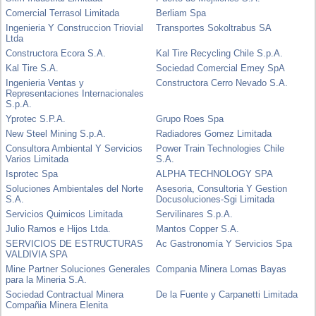
Comercial Terrasol Limitada
Berliam Spa
Ingenieria Y Construccion Triovial
Transportes Sokoltrabus SA
Ltda
Constructora Ecora S.A.
Kal Tire Recycling Chile S.p.A.
Kal Tire S.A.
Sociedad Comercial Emey SpA
Ingenieria Ventas y
Constructora Cerro Nevado S.A.
Representaciones Internacionales
S.p.A.
Yprotec S.P.A.
Grupo Roes Spa
New Steel Mining S.p.A.
Radiadores Gomez Limitada
Consultora Ambiental Y Servicios
Power Train Technologies Chile
Varios Limitada
S.A.
Isprotec Spa
ALPHA TECHNOLOGY SPA
Soluciones Ambientales del Norte
Asesoria, Consultoria Y Gestion
S.A.
Docusoluciones-Sgi Limitada
Servicios Quimicos Limitada
Servilinares S.p.A.
Julio Ramos e Hijos Ltda.
Mantos Copper S.A.
SERVICIOS DE ESTRUCTURAS
Ac Gastronomía Y Servicios Spa
VALDIVIA SPA
Mine Partner Soluciones Generales
Compania Minera Lomas Bayas
para la Mineria S.A.
Sociedad Contractual Minera
De la Fuente y Carpanetti Limitada
Compañia Minera Elenita