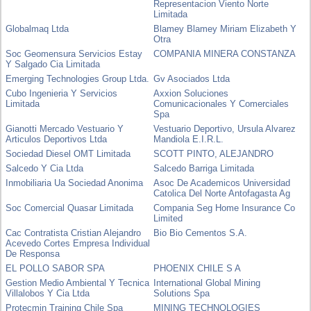
Representacion Viento Norte
Limitada
Globalmaq Ltda
Blamey Blamey Miriam Elizabeth Y
Otra
Soc Geomensura Servicios Estay
COMPANIA MINERA CONSTANZA
Y Salgado Cia Limitada
Emerging Technologies Group Ltda.
Gv Asociados Ltda
Cubo Ingenieria Y Servicios
Axxion Soluciones
Limitada
Comunicacionales Y Comerciales
Spa
Gianotti Mercado Vestuario Y
Vestuario Deportivo, Ursula Alvarez
Articulos Deportivos Ltda
Mandiola E.I.R.L.
Sociedad Diesel OMT Limitada
SCOTT PINTO, ALEJANDRO
Salcedo Y Cia Ltda
Salcedo Barriga Limitada
Inmobiliaria Ua Sociedad Anonima
Asoc De Academicos Universidad
Catolica Del Norte Antofagasta Ag
Soc Comercial Quasar Limitada
Compania Seg Home Insurance Co
Limited
Cac Contratista Cristian Alejandro
Bio Bio Cementos S.A.
Acevedo Cortes Empresa Individual
De Responsa
EL POLLO SABOR SPA
PHOENIX CHILE S A
Gestion Medio Ambiental Y Tecnica
International Global Mining
Villalobos Y Cia Ltda
Solutions Spa
Protecmin Training Chile Spa
MINING TECHNOLOGIES