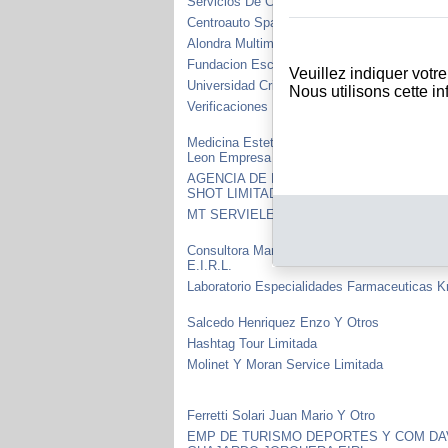
Servicios De Climatizacion Climafox Limitad
Centroauto Spa
Alondra Multimedia Ltda
Fundacion Escazu Ahora
Veuillez indiquer votr
Universidad Cristiana De Chile
Nous utilisons cette i
Verificaciones Laborales Y Previsionales Lim
Medicina Estetica E Integral James Alfonso 
Leon Empresa Individual De Respo
AGENCIA DE FOTOGRAFIA Y PUBLICIDA
SHOT LIMITADA
MT SERVIELEC SPA
Consultora Marcela Alejandra Ramirez Blam
E.I.R.L.
Laboratorio Especialidades Farmaceuticas K
Salcedo Henriquez Enzo Y Otros
Hashtag Tour Limitada
Molinet Y Moran Service Limitada
Ferretti Solari Juan Mario Y Otro
EMP DE TURISMO DEPORTES Y COM DA