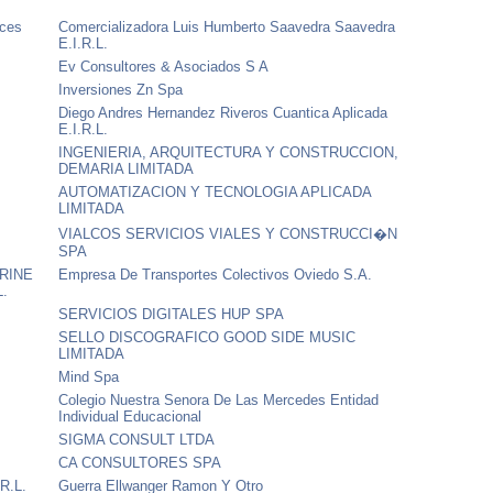
ices
Comercializadora Luis Humberto Saavedra Saavedra
E.I.R.L.
Ev Consultores & Asociados S A
Inversiones Zn Spa
Diego Andres Hernandez Riveros Cuantica Aplicada
E.I.R.L.
INGENIERIA, ARQUITECTURA Y CONSTRUCCION,
DEMARIA LIMITADA
AUTOMATIZACION Y TECNOLOGIA APLICADA
LIMITADA
VIALCOS SERVICIOS VIALES Y CONSTRUCCI�N
SPA
RINE
Empresa De Transportes Colectivos Oviedo S.A.
L.
SERVICIOS DIGITALES HUP SPA
SELLO DISCOGRAFICO GOOD SIDE MUSIC
LIMITADA
Mind Spa
Colegio Nuestra Senora De Las Mercedes Entidad
Individual Educacional
SIGMA CONSULT LTDA
CA CONSULTORES SPA
.R.L.
Guerra Ellwanger Ramon Y Otro