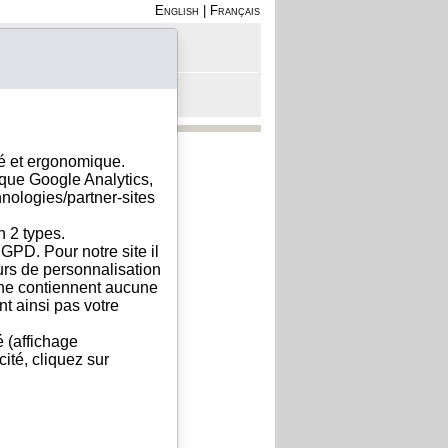
English
|
Français
on - Inscription
anier est vide
sé et ergonomique.
ique Google Analytics,
hnologies/partner-sites
n 2 types.
GPD. Pour notre site il
eurs de personnalisation
s ne contiennent aucune
t ainsi pas votre
é (affichage
ité, cliquez sur