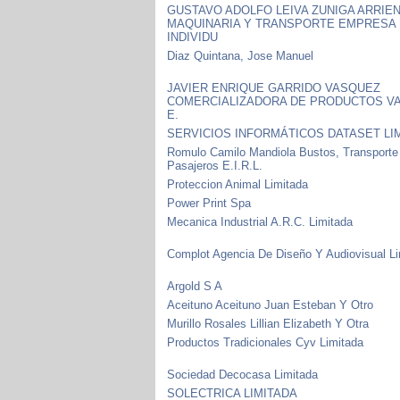
GUSTAVO ADOLFO LEIVA ZUNIGA ARRIE
MAQUINARIA Y TRANSPORTE EMPRESA
INDIVIDU
Diaz Quintana, Jose Manuel
JAVIER ENRIQUE GARRIDO VASQUEZ
COMERCIALIZADORA DE PRODUCTOS V
E.
SERVICIOS INFORMÁTICOS DATASET LI
Romulo Camilo Mandiola Bustos, Transporte
Pasajeros E.I.R.L.
Proteccion Animal Limitada
Power Print Spa
Mecanica Industrial A.R.C. Limitada
Complot Agencia De Diseño Y Audiovisual L
Argold S A
Aceituno Aceituno Juan Esteban Y Otro
Murillo Rosales Lillian Elizabeth Y Otra
Productos Tradicionales Cyv Limitada
Sociedad Decocasa Limitada
SOLECTRICA LIMITADA