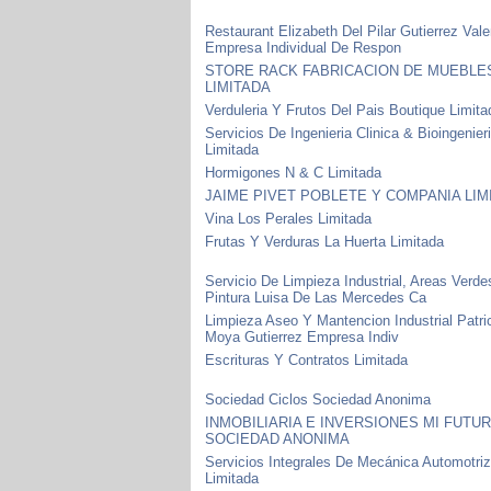
Restaurant Elizabeth Del Pilar Gutierrez Val
Empresa Individual De Respon
STORE RACK FABRICACION DE MUEBLE
LIMITADA
Verduleria Y Frutos Del Pais Boutique Limita
Servicios De Ingenieria Clinica & Bioingenier
Limitada
Hormigones N & C Limitada
JAIME PIVET POBLETE Y COMPANIA LIM
Vina Los Perales Limitada
Frutas Y Verduras La Huerta Limitada
Servicio De Limpieza Industrial, Areas Verde
Pintura Luisa De Las Mercedes Ca
Limpieza Aseo Y Mantencion Industrial Patri
Moya Gutierrez Empresa Indiv
Escrituras Y Contratos Limitada
Sociedad Ciclos Sociedad Anonima
INMOBILIARIA E INVERSIONES MI FUTU
SOCIEDAD ANONIMA
Servicios Integrales De Mecánica Automotri
Limitada