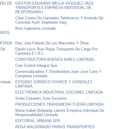
NDO DE
GASTON EDUARDO MELLA VASQUEZ JACE
TRANSPORTES EMPRESA INDIVIDUAL DE
RESPONSABILI
Ciber Centro De Llamados Telefonicos Y Arriendo De
Consolas Aylin Stephanie Varg
Bme Ingenieria Limitada
ARIOS
MITADA
Diaz Jara Fabiola De Las Mercedes Y Otras
 De
Danilo Levis Ruiz Rojas Transporte De Carga Por
Carretera E.I.R.L.
CONSTRUCTORA BUENOS AIRES LIMITADA
Coin Control Integral Spa
Comercializadora Y Distribuidora Juan Jose Cano Y
Compania Limitada
imitada
ESTUDIO JURIDICO OYARCE Y GONZALEZ
LIMITADA
ELECTRONICA INDUSTRIAL SOCOMEL LIMITADA
Solari Casareto Jose Sucesion
PRODUCCIONES TRANSMEDIA TIJERA LIMITADA
Maria Isabel Quilpatay Latorre Empresa Individual De
Responsabilidad Limitada
EDITORIAL URBANA SPA
ROSA MALDONADO FARIAS TRANSPORTES