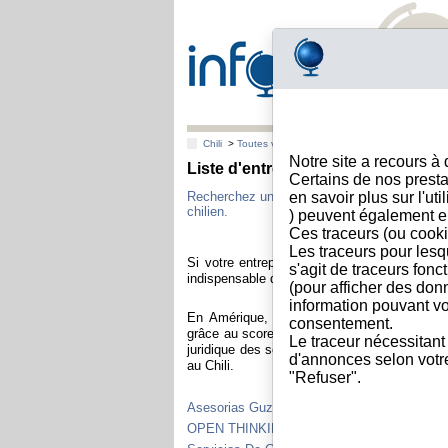
Chili
>
Toutes villes
Notre site a recours à
Liste d'entreprises chiliennes don
Certains de nos presta
Recherchez une entreprise chilienne avec sa
en savoir plus sur l'ut
chilien.
) peuvent également e
Ces traceurs (ou cooki
Les traceurs pour lesq
Si votre entreprise exporte et vend à une cli
s'agit de traceurs fonc
indispensable de vous assurer de la solidité et
(pour afficher des don
information pouvant vo
En Amérique, Info-clipper.com vous apport
consentement.
grâce au score de défaillance, au rating de s
Le traceur nécessitant
juridique des sociétés chiliennes en ce qui 
d'annonces selon votre 
au Chili.
"Refuser".
Asesorias Guzman Spa
OPEN THINKING SPA