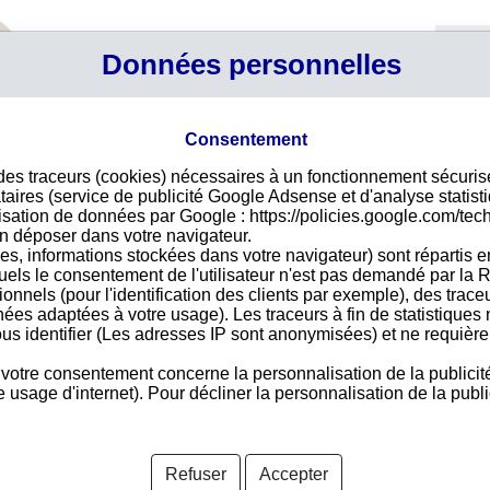
Profil
Données personnelles
Connexi
Panier
Votre p
Consentement
 des traceurs (cookies) nécessaires à un fonctionnement sécuri
t le siège social est à QUILPUE
taires (service de publicité Google Adsense et d'analyse statist
 dénomination sociale, son adresse ou son numéro de registre
ilisation de données par Google : https://policies.google.com/tec
n déposer dans votre navigateur.
es, informations stockées dans votre navigateur) sont répartis e
uels le consentement de l'utilisateur n'est pas demandé par la R
entèle chilienne, importe auprès d'un fournisseur chilien, il est
tionnels (pour l'identification des clients par exemple), des trac
 de la fiabilité de vos partenaires au Chili.
nées adaptées à votre usage). Les traceurs à fin de statistique
us identifier (Les adresses IP sont anonymisées) et ne requièren
e toute l'information nécessaire à cette évaluation notamment
olvabilité, au calcul des délais de paiement constatés et au suivi
 votre consentement concerne la personnalisation de la publicit
concerne toutes les procédures de redressement ou de liquidation
usage d'internet). Pour décliner la personnalisation de la public
Amp Ingenieria Y Montajes Limitada
Adsq Spa
Refuser
Accepter