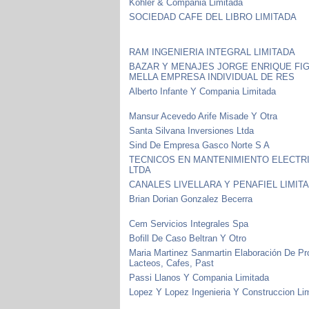
Kohler & Compania Limitada
SOCIEDAD CAFE DEL LIBRO LIMITADA
RAM INGENIERIA INTEGRAL LIMITADA
BAZAR Y MENAJES JORGE ENRIQUE FI
MELLA EMPRESA INDIVIDUAL DE RES
Alberto Infante Y Compania Limitada
Mansur Acevedo Arife Misade Y Otra
Santa Silvana Inversiones Ltda
Sind De Empresa Gasco Norte S A
TECNICOS EN MANTENIMIENTO ELECTR
LTDA
CANALES LIVELLARA Y PENAFIEL LIMIT
Brian Dorian Gonzalez Becerra
Cem Servicios Integrales Spa
Bofill De Caso Beltran Y Otro
Maria Martinez Sanmartin Elaboración De P
Lacteos, Cafes, Past
Passi Llanos Y Compania Limitada
Lopez Y Lopez Ingenieria Y Construccion Li