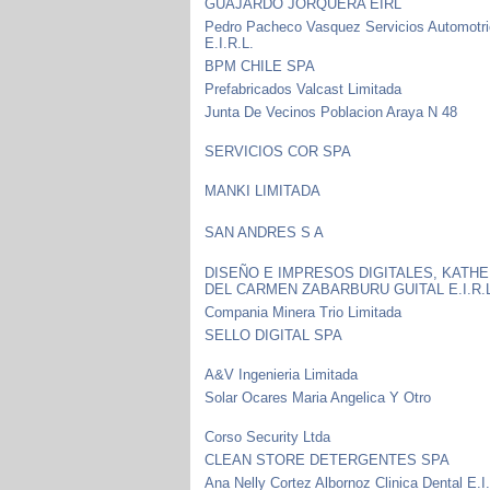
GUAJARDO JORQUERA EIRL
Pedro Pacheco Vasquez Servicios Automotr
E.I.R.L.
BPM CHILE SPA
Prefabricados Valcast Limitada
Junta De Vecinos Poblacion Araya N 48
SERVICIOS COR SPA
MANKI LIMITADA
SAN ANDRES S A
DISEÑO E IMPRESOS DIGITALES, KATHE
DEL CARMEN ZABARBURU GUITAL E.I.R.
Compania Minera Trio Limitada
SELLO DIGITAL SPA
A&V Ingenieria Limitada
Solar Ocares Maria Angelica Y Otro
Corso Security Ltda
CLEAN STORE DETERGENTES SPA
Ana Nelly Cortez Albornoz Clinica Dental E.I