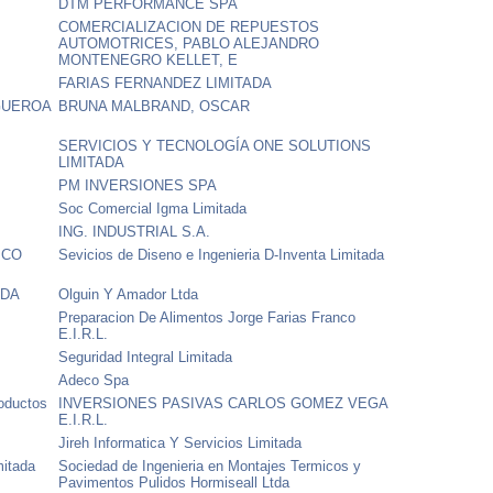
DTM PERFORMANCE SPA
COMERCIALIZACION DE REPUESTOS
AUTOMOTRICES, PABLO ALEJANDRO
MONTENEGRO KELLET, E
FARIAS FERNANDEZ LIMITADA
GUEROA
BRUNA MALBRAND, OSCAR
SERVICIOS Y TECNOLOGÍA ONE SOLUTIONS
LIMITADA
PM INVERSIONES SPA
Soc Comercial Igma Limitada
ING. INDUSTRIAL S.A.
ICO
Sevicios de Diseno e Ingenieria D-Inventa Limitada
ADA
Olguin Y Amador Ltda
Preparacion De Alimentos Jorge Farias Franco
E.I.R.L.
Seguridad Integral Limitada
Adeco Spa
roductos
INVERSIONES PASIVAS CARLOS GOMEZ VEGA
E.I.R.L.
Jireh Informatica Y Servicios Limitada
mitada
Sociedad de Ingenieria en Montajes Termicos y
Pavimentos Pulidos Hormiseall Ltda