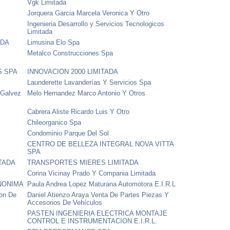
Vgk Limitada
Jorquera Garcia Marcela Veronica Y Otro
Ingenieria Desarrollo y Servicios Tecnologicos
Limitada
ADA
Limusina Elo Spa
Metalco Construcciones Spa
S SPA
INNOVACION 2000 LIMITADA
Launderette Lavanderías Y Servicios Spa
 Galvez
Melo Hernandez Marco Antonio Y Otros
Cabrera Aliste Ricardo Luis Y Otro
Chileorganico Spa
Condominio Parque Del Sol
CENTRO DE BELLEZA INTEGRAL NOVA VITTA
SPA
ITADA
TRANSPORTES MIERES LIMITADA
Corina Vicinay Prado Y Compania Limitada
NONIMA
Paula Andrea Lopez Maturana Automotora E.I.R.L
ion De
Daniel Atienzo Araya Venta De Partes Piezas Y
Accesorios De Vehículos
PASTEN INGENIERIA ELECTRICA MONTAJE
CONTROL E INSTRUMENTACION E.I.R.L.