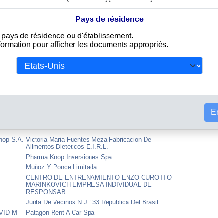
a
Soc Com Y De Telecomunicaciones Red Platel Ltda
Comercial Centroauto Limitada
Pays de résidence
Jose Miguel Correa Olmos Y Compania Limitada
Servisalud Prestaciones Ambulatorias S A
e pays de résidence ou d'établissement.
Hedrims Spa
nformation pour afficher les documents appropriés.
itada
COMERCIALIZADORA DE PAPELES CARTONES Y
SIMILARES SPA
Pita
Comercial Sudamerica Limitda
D SMILE
Federal Chile Spa
Centro Gral. De Padres Y Ap. Del Jardin Pulgarcito
De Quilpue
En
ey
Grupo Mercado Tecnologias Ltda
nop S.A.
Victoria Maria Fuentes Meza Fabricacion De
Alimentos Dieteticos E.I.R.L.
Pharma Knop Inversiones Spa
Muñoz Y Ponce Limitada
CENTRO DE ENTRENAMIENTO ENZO CUROTTO
MARINKOVICH EMPRESA INDIVIDUAL DE
RESPONSAB
Junta De Vecinos N J 133 Republica Del Brasil
VID M
Patagon Rent A Car Spa