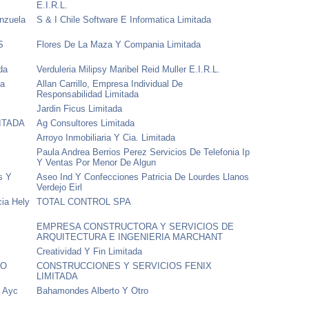
E.I.R.L.
enzuela
S & I Chile Software E Informatica Limitada
S
Flores De La Maza Y Compania Limitada
da
Verduleria Milipsy Maribel Reid Muller E.I.R.L.
ia
Allan Carrillo, Empresa Individual De
Responsabilidad Limitada
Jardin Ficus Limitada
ITADA
Ag Consultores Limitada
Arroyo Inmobiliaria Y Cia. Limitada
Paula Andrea Berrios Perez Servicios De Telefonia Ip
Y Ventas Por Menor De Algun
s Y
Aseo Ind Y Confecciones Patricia De Lourdes Llanos
Verdejo Eirl
cia Hely
TOTAL CONTROL SPA
EMPRESA CONSTRUCTORA Y SERVICIOS DE
ARQUITECTURA E INGENIERIA MARCHANT
Creatividad Y Fin Limitada
RO
CONSTRUCCIONES Y SERVICIOS FENIX
LIMITADA
z Ayc
Bahamondes Alberto Y Otro