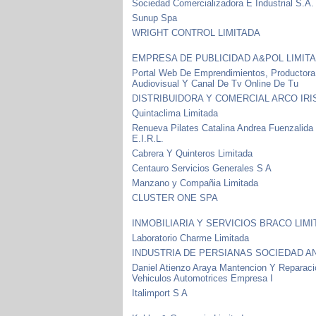
Sociedad Comercializadora E Industrial S.A.
Sunup Spa
WRIGHT CONTROL LIMITADA
EMPRESA DE PUBLICIDAD A&POL LIMIT
Portal Web De Emprendimientos, Productora
Audiovisual Y Canal De Tv Online De Tu
DISTRIBUIDORA Y COMERCIAL ARCO IRI
Quintaclima Limitada
Renueva Pilates Catalina Andrea Fuenzalida
E.I.R.L.
Cabrera Y Quinteros Limitada
Centauro Servicios Generales S A
Manzano y Compañia Limitada
CLUSTER ONE SPA
INMOBILIARIA Y SERVICIOS BRACO LIM
Laboratorio Charme Limitada
INDUSTRIA DE PERSIANAS SOCIEDAD A
Daniel Atienzo Araya Mantencion Y Reparac
Vehiculos Automotrices Empresa I
Italimport S A