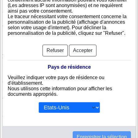
SAHAL TRANSPORT AND
NATIONAL GENERAL TRADING
(Les adresses IP sont anonymisées) et ne requièrent
LOGISTICS
COMPANY
ainsi pas votre consentement.
TAYO TRANSPORT SERVICE
TELESOM COMPANY LTD
Le traceur nécessitant votre consentement concerne la
Somaliland Ankhor Fishing
Hargeisa Bottling Company
personnalisation de la publicité (affichage d'annonces
Association & Rehabilitation
selon votre usage d'internet). Pour décliner la
HORN RISK MANAGEMENT
SALAAM SECURITY AND
personnalisation de la publicité, cliquez sur "Refuser".
LOGISTICS SERVICES
SIDRA TRAVEL AGENCY
AL NOOR GENERAL TRADING
COMPANY
Refuser
Accepter
AL-HARBI TRADING & SHIPPING
Aerolite Somaliland
CO. LTD
SOMTEL INTERNATIONAL
SOM FISHING COMPANY
Pays de résidence
LIMITED
PURE TECH
Golis Energy Co
Veuillez indiquer votre pays de résidence ou
Golis Solar Company
TAKAFUL
d'établissement.
Nous utilisons cette information pour afficher les
SOMLITE
SOMALILAND BEVERAGE
INDUSTRIES
documents appropriés.
VAPCO AGRO-VET GROUP CO
ALOOL PROCUREMENT AND
SUPPLY CHAIN SOLUTIONS
Sharmake Trading Transportation
IFTIIN ENERGY
and Warehousing
DAHABSHIIL TRANSFER
PHYSICAL RISK SOLUTIONS
SERVICES LTD
Madina Construction Company
EDNA ADAN UNIVERSITY
Enregistrer la sélection
HOSPITAL