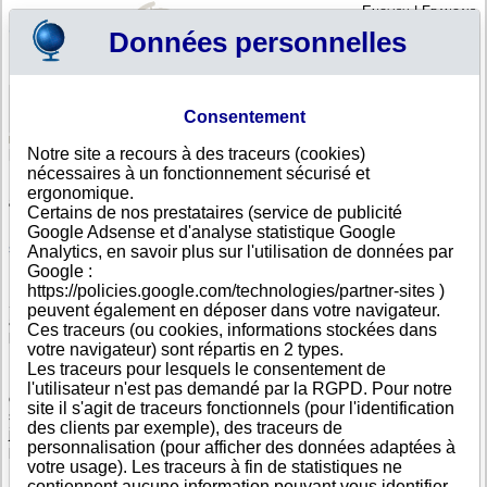
English
|
Français
Données personnelles
Profil
Panier
Consentement
Connexion - Inscription
Votre panier est vide
Notre site a recours à des traceurs (cookies)
Somalie
>
Toutes villes
nécessaires à un fonctionnement sécurisé et
Liste d'entreprises somaliennes dont le siège social est
ergonomique.
à HARGEISA
Certains de nos prestataires (service de publicité
Google Adsense et d'analyse statistique Google
Recherchez une entreprise somalienne avec sa dénomination sociale,
son adresse ou son numéro de registre somalien.
Analytics, en savoir plus sur l'utilisation de données par
Google :
https://policies.google.com/technologies/partner-sites )
Si votre entreprise exporte et vend à une clientèle somalienne, importe
peuvent également en déposer dans votre navigateur.
auprès d'un fournisseur somalien, il est indispensable de vous assurer de
Ces traceurs (ou cookies, informations stockées dans
la solidité et de la fiabilité de vos partenaires en Somalie.
votre navigateur) sont répartis en 2 types.
Les traceurs pour lesquels le consentement de
En Afrique, Info-clipper.com vous apporte toute l'information nécessaire à
l'utilisateur n'est pas demandé par la RGPD. Pour notre
cette évaluation notamment grâce au score de défaillance, au rating de
site il s'agit de traceurs fonctionnels (pour l'identification
solvabilité, au calcul des délais de paiement constatés et au suivi
des clients par exemple), des traceurs de
juridique des sociétés somaliennes en ce qui concerne toutes les
personnalisation (pour afficher des données adaptées à
procédures de redressement ou de liquidation en Somalie.
votre usage). Les traceurs à fin de statistiques ne
contiennent aucune information pouvant vous identifier