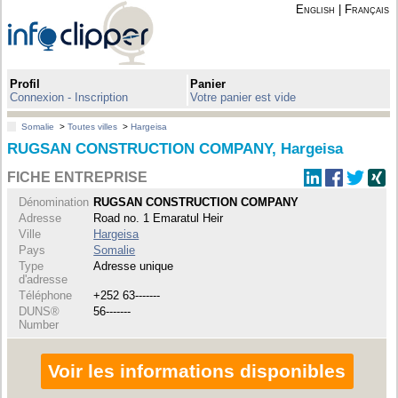
English
|
Français
Profil
Panier
Connexion - Inscription
Votre panier est vide
Somalie
>
Toutes villes
>
Hargeisa
RUGSAN CONSTRUCTION COMPANY, Hargeisa
FICHE ENTREPRISE
Dénomination
RUGSAN CONSTRUCTION COMPANY
Adresse
Road no. 1 Emaratul Heir
Ville
Hargeisa
Pays
Somalie
Type
Adresse unique
d'adresse
Téléphone
+252 63-------
DUNS®
56-------
Number
Voir les informations disponibles