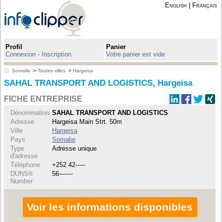
English
|
Français
Profil
Panier
Connexion - Inscription
Votre panier est vide
Somalie
>
Toutes villes
>
Hargeisa
SAHAL TRANSPORT AND LOGISTICS, Hargeisa
FICHE ENTREPRISE
Dénomination
SAHAL TRANSPORT AND LOGISTICS
Adresse
Hargeisa Main Strt. 50m
Ville
Hargeisa
Pays
Somalie
Type
Adresse unique
d'adresse
Téléphone
+252 42-----
DUNS®
56-------
Number
Voir les informations disponibles