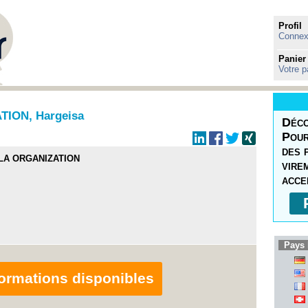
Profil
Connexi
Panier
Votre p
ION, Hargeisa
Déco
Pour
des 
A ORGANIZATION
vire
acce
Pays 
nformations disponibles