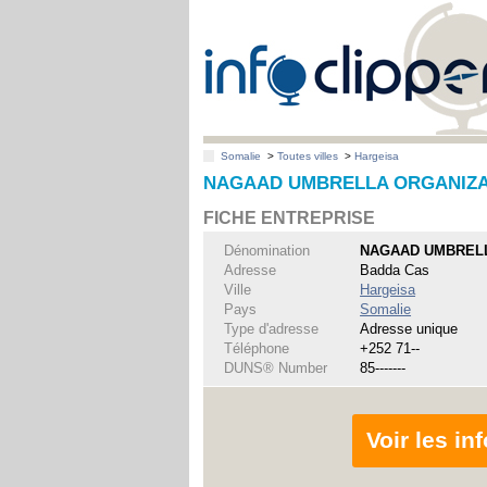
Somalie
>
Toutes villes
>
Hargeisa
NAGAAD UMBRELLA ORGANIZAT
FICHE ENTREPRISE
Dénomination
NAGAAD UMBRELL
Adresse
Badda Cas
Ville
Hargeisa
Pays
Somalie
Type d'adresse
Adresse unique
Téléphone
+252 71--
DUNS® Number
85-------
Voir les i