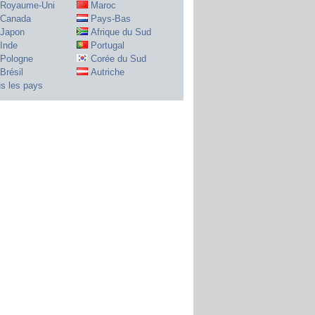
Royaume-Uni
Maroc
Canada
Pays-Bas
Japon
Afrique du Sud
Inde
Portugal
Pologne
Corée du Sud
Brésil
Autriche
s les pays