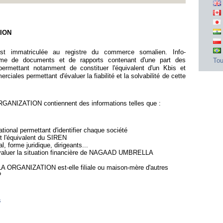
TION
mmatriculée au registre du commerce somalien. Info-
me de documents et de rapports contenant d'une part des
Tou
ermettant notamment de constituer l'équivalent d'un Kbis et
iales permettant d'évaluer la fiabilité et la solvabilité de cette
IZATION contiennent des informations telles que :
ional permettant d'identifier chaque société
st l'équivalent du SIREN
l, forme juridique, dirigeants...
'évaluer la situation financière de NAGAAD UMBRELLA
 ORGANIZATION est-elle filiale ou maison-mère d'autres
?
s