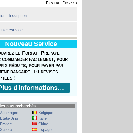
English
|
Français
on - Inscription
anier est vide
Nouveau Service
uvrez le Forfait Prépayé
 commander facilement, pour
prix réduits, pour payer par
ment bancaire, 10 devises
ptées !
Plus d'informations…
les plus recherchés
Allemagne
Belgique
Etats-Unis
Italie
France
Chine
Suisse
Espagne