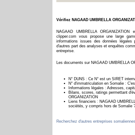
Vérifiez NAGAAD UMBRELLA ORGANIZA
NAGAAD UMBRELLA ORGANIZATION est i
clipper.com vous propose une large gam
informations issues des données légales p
d'autres part des analyses et enquêtes commerc
entreprise.
Les documents sur NAGAAD UMBRELLA ORGAN
N° DUNS : Ce N° est un SIRET internat
N° d'immatriculation en Somalie : C'e
Informations légales : Adresses, capita
Bilans, scores, ratings permettant d
ORGANIZATION
Liens financiers : NAGAAD UMBRELLA
sociétés, y compris hors de Somalie 
Recherchez d'autres entreprises somalienne