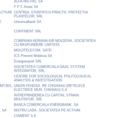
ALFA-NISTRU, SA
F P C Amas Srl
CTIUNI
CENTRUL STIINTIFICO-PRACTIC PROTECTIA
PLANTELOR, SRL
E
Universalbank SA
CONTINENT SRL
COMPANIA AERIANA AIR MOLDOVA, SOCIETATEA
CU RASPUNDERE LIMITATA
MOLDTELECOM, SATD
ICS Prevent Moldova Srl
Energoexport SRL
SOCIETATEA COMERCIALA DAAC SYSTEM
INTEGRATOR, SRL
CENTRE FOR SOCIOLOGICAL POLITOLOGICAL
ANALYSIS & INVESTIGATION
MT-BIS,
UNION FENOSA. RE CHISINIAU (RETELELE
ELECTRICE MUN. CHSINAU) S.A.
INTREPRINDEREA CU CAPITAL STRAIN
MOLFINTUR, SRL
BANCA COMERCIALA ENERGBANK, SA
, SA
NISTRU LADA, SOCIETATEA PE ACTIUNI
CIAMENT S A