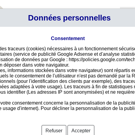
Profil
Données personnelles
Connexi
Panier
Votre p
Consentement
Pays 
 des traceurs (cookies) nécessaires à un fonctionnement sécuri
s plus recherchées
taires (service de publicité Google Adsense et d'analyse statist
ntéresse dans la liste ci-dessous, faîtes une recherche avec vos
ilisation de données par Google : https://policies.google.com/tec
tre en Moldavie
n déposer dans votre navigateur.
es, informations stockées dans votre navigateur) sont répartis e
uels le consentement de l'utilisateur n'est pas demandé par la R
iétés moldaves dont les fiches ont été les plus recherchées le
tionnels (pour l'identification des clients par exemple), des trac
lisé dans la fourniture d'informations B2B sur les sociétés dans le
nées adaptées à votre usage). Les traceurs à fin de statistique
e entier. Cette variété des provenances des recherches permet
us identifier (Les adresses IP sont anonymisées) et ne requièren
ons.
cuments nécessaires pour vous assurer de la fiabilité d'une
 votre consentement concerne la personnalisation de la publicit
lité...
usage d'internet). Pour décliner la personnalisation de la public
Tou
Grupul Industrial-Financiar Ascom S A
FUNDATIA SOCIUM-MOLDOVA
Refuser
Accepter
PRIMARIA MUNICIPII CHISINAU