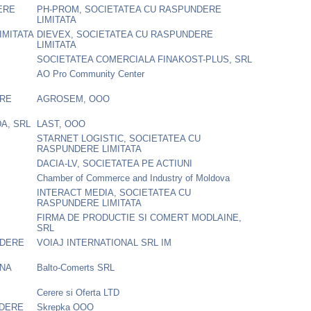
ERE
PH-PROM, SOCIETATEA CU RASPUNDERE
LIMITATA
IMITATA
DIEVEX, SOCIETATEA CU RASPUNDERE
LIMITATA
SOCIETATEA COMERCIALA FINAKOST-PLUS, SRL
AO Pro Community Center
ERE
AGROSEM, OOO
A, SRL
LAST, OOO
STARNET LOGISTIC, SOCIETATEA CU
RASPUNDERE LIMITATA
DACIA-LV, SOCIETATEA PE ACTIUNI
Chamber of Commerce and Industry of Moldova
INTERACT MEDIA, SOCIETATEA CU
RASPUNDERE LIMITATA
FIRMA DE PRODUCTIE SI COMERT MODLAINE,
SRL
NDERE
VOIAJ INTERNATIONAL SRL IM
ANA
Balto-Comerts SRL
Cerere si Oferta LTD
NDERE
Skrepka OOO