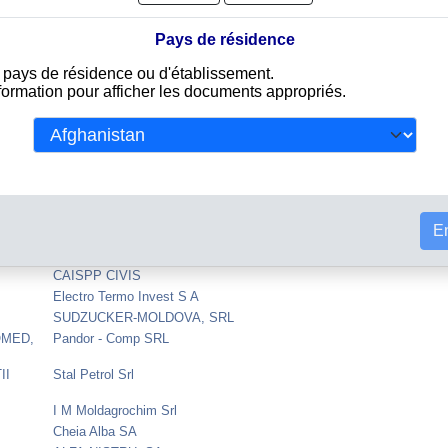
ER SRL
VITANTA INTRAVEST S A
ARAGAT S R L
Pays de résidence
OD
KONUS MOLDOVA S R L
e pays de résidence ou d'établissement.
nformation pour afficher les documents appropriés.
I.M. MOLDOVA STEEL WORKS S.A.
RADIOCOMUNICATII, INTREPRINDEREA DE STAT
EX S R
MOLDGEROMED SRL
FTALI-CHIRIAC, INTREPRINDEREA INDIVIDUALA
EXPERT HOLDING LIMITED SRL
INTERNATIONAL AIRPORT CHISINAU
En
FLOAREA SOARELUI, SA
I S MOLDOVA EXIM
CAISPP CIVIS
Electro Termo Invest S A
SUDZUCKER-MOLDOVA, SRL
OMED,
Pandor - Comp SRL
II
Stal Petrol Srl
I M Moldagrochim Srl
Cheia Alba SA