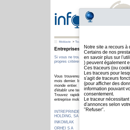
Moldavie
>
Toutes villes
Notre site a recours à
Entreprises moldaves ayant été le
Certains de nos presta
Si vous ne trouvez pas la société qui vous i
en savoir plus sur l'ut
propres critères : nom, adresse, N° de regis
) peuvent également e
Ces traceurs (ou cooki
Les traceurs pour lesq
Vous trouverez ci-dessous la liste des soc
s'agit de traceurs fonc
mois dernier. Info-clipper est un outil spécia
(pour afficher des don
monde entier. Il est consulté dans le mond
information pouvant vo
d'établir une tendance globale des consultati
consentement.
Trouvez rapidement les informations et do
Le traceur nécessitant
entreprise moldave : bilans, dirigeants, solvabi
d'annonces selon votre 
"Refuser".
INTREPRINDEREA MIXTA ACOREX WINE
HOLDING, SA
INKOMLAK
ORHEI S A