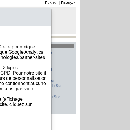
English
|
Français
on - Inscription
anier est vide
les plus recherchés
sé et ergonomique.
ique Google Analytics,
Allemagne
Belgique
hnologies/partner-sites
Etats-Unis
Italie
France
Chine
n 2 types.
Suisse
Espagne
GPD. Pour notre site il
Royaume-Uni
Maroc
eurs de personnalisation
Canada
Pays-Bas
s ne contiennent aucune
Japon
Afrique du Sud
t ainsi pas votre
Inde
Portugal
Pologne
Corée du Sud
é (affichage
Brésil
Autriche
ité, cliquez sur
s les pays