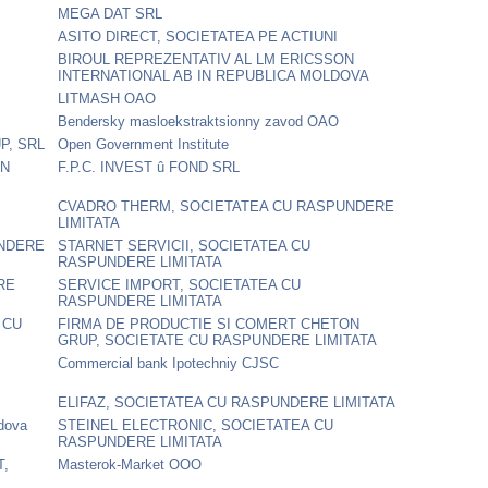
MEGA DAT SRL
ASITO DIRECT, SOCIETATEA PE ACTIUNI
BIROUL REPREZENTATIV AL LM ERICSSON
INTERNATIONAL AB IN REPUBLICA MOLDOVA
LITMASH OAO
Bendersky masloekstraktsionny zavod OAO
P, SRL
Open Government Institute
IN
F.P.C. INVEST û FOND SRL
CVADRO THERM, SOCIETATEA CU RASPUNDERE
LIMITATA
UNDERE
STARNET SERVICII, SOCIETATEA CU
RASPUNDERE LIMITATA
RE
SERVICE IMPORT, SOCIETATEA CU
RASPUNDERE LIMITATA
 CU
FIRMA DE PRODUCTIE SI COMERT CHETON
GRUP, SOCIETATE CU RASPUNDERE LIMITATA
Commercial bank Ipotechniy CJSC
ELIFAZ, SOCIETATEA CU RASPUNDERE LIMITATA
ldova
STEINEL ELECTRONIC, SOCIETATEA CU
RASPUNDERE LIMITATA
T,
Masterok-Market OOO