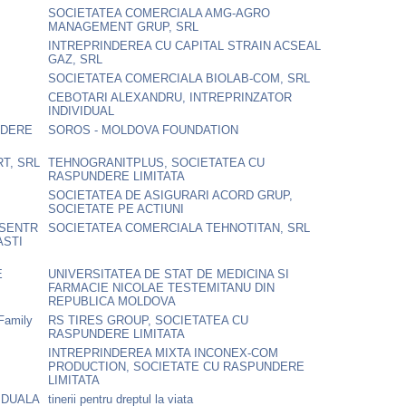
SOCIETATEA COMERCIALA AMG-AGRO
MANAGEMENT GRUP, SRL
INTREPRINDEREA CU CAPITAL STRAIN ACSEAL
GAZ, SRL
SOCIETATEA COMERCIALA BIOLAB-COM, SRL
CEBOTARI ALEXANDRU, INTREPRINZATOR
INDIVIDUAL
NDERE
SOROS - MOLDOVA FOUNDATION
T, SRL
TEHNOGRANITPLUS, SOCIETATEA CU
RASPUNDERE LIMITATA
SOCIETATEA DE ASIGURARI ACORD GRUP,
SOCIETATE PE ACTIUNI
TSENTR
SOCIETATEA COMERCIALA TEHNOTITAN, SRL
ASTI
E
UNIVERSITATEA DE STAT DE MEDICINA SI
FARMACIE NICOLAE TESTEMITANU DIN
REPUBLICA MOLDOVA
 Family
RS TIRES GROUP, SOCIETATEA CU
RASPUNDERE LIMITATA
INTREPRINDEREA MIXTA INCONEX-COM
PRODUCTION, SOCIETATE CU RASPUNDERE
LIMITATA
IDUALA
tinerii pentru dreptul la viata