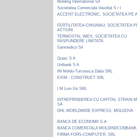
Molding International Srl
Societatea Comerciala Vavelial S r l
ACCENT ELECTRONIC, SOCIETATEA PE A
FERTILITATEA-CHISINAU, SOCIETATEA P
ACTIUNI
TERMOSTAL IMEX, SOCIETATEA CU
RASPUNDERE LIMITATA
Sanmedico Srl
Quarc S A
Unibank S A
IM Moldo-Turceasca Dalia SRL
EXIM - CONSTRUCT SRL
I M Lion Gri SRL
INTREPRINDEREA CU CAPITAL STRAIN M
SA
DHL WORLDWIDE EXPRESS, MOLDOVA
BANCA DE ECONOMII S.A.
BANCA COMERCIALA MOLDINDCONBANK
FIRMA FORS-COMPUTER, SRL