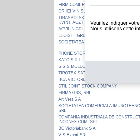
FIRM COMERCIALA DE PRODUCTIE CONI
ORHEI VIN S A
TIRASPOLSKI VINNO - KONYACHNY ZAV
KVINT, AOZT
Veuillez indiquer votr
Nous utilisons cette i
ACVILIN-GRUP, SRL
LEOIST - GRUP S R L
SOCIETATEA COMERCIALA MOLDSIV IMP
L
PHONE STORE MOLDOVA S R L
KATO S R L
S G S MOLDOVA S A
TIROTEX SATI
BCA VICTORIABANK S A
STIL JOINT STOCK COMPANY
FIRMA GBS, SRL
Art Vest S A
SOCIETATEA COMERCIALA IMUNOTEHN
SRL
COMPANIA INDUSTRIALA DE CONSTRUCT
INCONEX-COM, SRL
BC Victoriabank S A
V S Export SRL