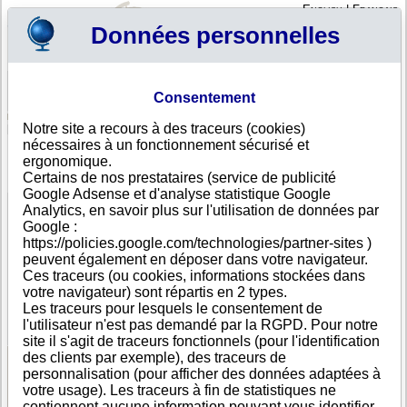
English
|
Français
Données personnelles
Profil
Panier
Consentement
Connexion - Inscription
Votre panier est vide
Notre site a recours à des traceurs (cookies)
Moldavie
>
Toutes villes
>
Chisinau
nécessaires à un fonctionnement sécurisé et
Partautonet SRL, Chisinau
ergonomique.
Certains de nos prestataires (service de publicité
FICHE ENTREPRISE
Google Adsense et d'analyse statistique Google
Dénomination
Partautonet SRL
Analytics, en savoir plus sur l'utilisation de données par
Adresse
of. 6, 142 Hincesti soseaua
Google :
Ville
Chisinau
- MD-2028
https://policies.google.com/technologies/partner-sites )
Pays
Moldavie
peuvent également en déposer dans votre navigateur.
Type
Adresse unique
Ces traceurs (ou cookies, informations stockées dans
d'adresse
votre navigateur) sont répartis en 2 types.
Téléphone
+373 22------
Les traceurs pour lesquels le consentement de
DUNS®
50-------
l'utilisateur n'est pas demandé par la RGPD. Pour notre
Number
site il s'agit de traceurs fonctionnels (pour l'identification
des clients par exemple), des traceurs de
personnalisation (pour afficher des données adaptées à
Voir les informations disponibles
votre usage). Les traceurs à fin de statistiques ne
contiennent aucune information pouvant vous identifier