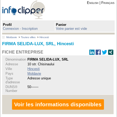
English
|
Français
Profil
Panier
Connexion - Inscription
Votre panier est vide
Moldavie
>
Toutes villes
>
Hincesti
FIRMA SELIDA-LUX, SRL, Hincesti
FICHE ENTREPRISE
Dénomination
FIRMA SELIDA-LUX, SRL
Adresse
10 str. Chisinaului
Ville
Hincesti
Pays
Moldavie
Type
Adresse unique
d'adresse
DUNS®
50-------
Number
Voir les informations disponibles