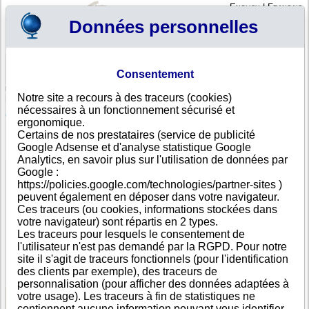
English
|
Français
Données personnelles
Profil
Panier
Consentement
Connexion - Inscription
Votre panier est vide
Notre site a recours à des traceurs (cookies)
Moldavie
>
Toutes villes
>
Chisinau
nécessaires à un fonctionnement sécurisé et
Centrul International de Training si Dezvoltare
ergonomique.
Profesionala, Chisinau
Certains de nos prestataires (service de publicité
Google Adsense et d'analyse statistique Google
FICHE ENTREPRISE
Analytics, en savoir plus sur l'utilisation de données par
Dénomination
Centrul International de Training si Dezvoltare
Google :
Profesionala
https://policies.google.com/technologies/partner-sites )
Adresse
5 Eugen Doga str.
peuvent également en déposer dans votre navigateur.
Ville
Chisinau
- 2005
Ces traceurs (ou cookies, informations stockées dans
Pays
Moldavie
votre navigateur) sont répartis en 2 types.
Type
Adresse unique
Les traceurs pour lesquels le consentement de
d'adresse
l'utilisateur n'est pas demandé par la RGPD. Pour notre
Téléphone
+373 22------
site il s'agit de traceurs fonctionnels (pour l'identification
DUNS®
50-------
des clients par exemple), des traceurs de
Number
personnalisation (pour afficher des données adaptées à
votre usage). Les traceurs à fin de statistiques ne
contiennent aucune information pouvant vous identifier