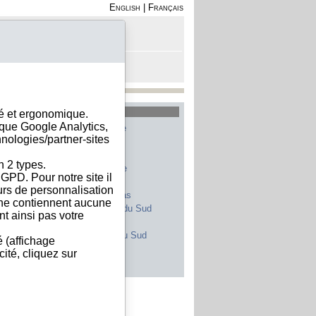
English
|
Français
on - Inscription
anier est vide
les plus recherchés
sé et ergonomique.
ique Google Analytics,
Allemagne
Belgique
hnologies/partner-sites
Etats-Unis
Italie
France
Chine
n 2 types.
Suisse
Espagne
GPD. Pour notre site il
Royaume-Uni
Maroc
eurs de personnalisation
Canada
Pays-Bas
s ne contiennent aucune
Japon
Afrique du Sud
t ainsi pas votre
Inde
Portugal
Pologne
Corée du Sud
é (affichage
Brésil
Autriche
ité, cliquez sur
s les pays