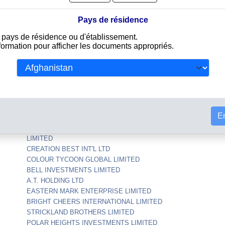
ED
BEST SURPASS LIMITED
Pays de résidence
FORTUNA ENTERTAINMENT COMPANY LIMITED
GLOBAL RESOURCES SUPPLY CHAINCO.,LTD
e pays de résidence ou d'établissement.
Telbac Engineering
nformation pour afficher les documents appropriés.
TED
SAI MOTORS
LOGY
WHITE STEALTH ELECTRONIC TEC HNOLOGY
CO., LTD
DRAGON WORLD INTERNATIONAL CO.LTD
BRILLIANT TIME HOLDINGS LIMITED
LARK HILL LIMITED
SHUNSIN TECHNOLOGY (SAMOA)
En
CORPORATION LIMITED
GRAND VISION INTERNATIONAL HOLDINGS
LIMITED
CREATION BEST INT'L LTD
COLOUR TYCOON GLOBAL LIMITED
BELL INVESTMENTS LIMITED
A.T. HOLDING LTD
EASTERN MARK ENTERPRISE LIMITED
BRIGHT CHEERS INTERNATIONAL LIMITED
STRICKLAND BROTHERS LIMITED
POLAR HEIGHTS INVESTMENTS LIMITED