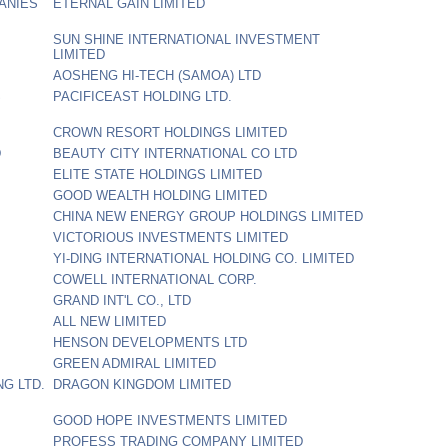
ANIES
ETERNAL GAIN LIMITED
SUN SHINE INTERNATIONAL INVESTMENT
LIMITED
AOSHENG HI-TECH (SAMOA) LTD
S
PACIFICEAST HOLDING LTD.
CROWN RESORT HOLDINGS LIMITED
D
BEAUTY CITY INTERNATIONAL CO LTD
ELITE STATE HOLDINGS LIMITED
GOOD WEALTH HOLDING LIMITED
CHINA NEW ENERGY GROUP HOLDINGS LIMITED
VICTORIOUS INVESTMENTS LIMITED
YI-DING INTERNATIONAL HOLDING CO. LIMITED
COWELL INTERNATIONAL CORP.
GRAND INT'L CO., LTD
ALL NEW LIMITED
HENSON DEVELOPMENTS LTD
GREEN ADMIRAL LIMITED
G LTD.
DRAGON KINGDOM LIMITED
GOOD HOPE INVESTMENTS LIMITED
PROFESS TRADING COMPANY LIMITED