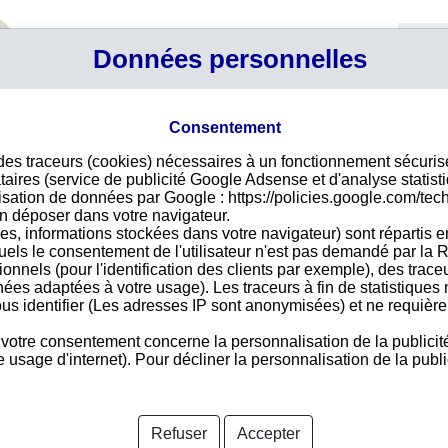
Profil
Données personnelles
Connexi
Panier
Votre p
Consentement
Pays 
 des traceurs (cookies) nécessaires à un fonctionnement sécuri
es plus recherchées
taires (service de publicité Google Adsense et d'analyse statist
ntéresse dans la liste ci-dessous, faîtes une recherche avec vos
ilisation de données par Google : https://policies.google.com/tec
tre à Samoa
n déposer dans votre navigateur.
es, informations stockées dans votre navigateur) sont répartis e
uels le consentement de l'utilisateur n'est pas demandé par la R
iétés samoanes dont les fiches ont été les plus recherchées le
tionnels (pour l'identification des clients par exemple), des trac
lisé dans la fourniture d'informations B2B sur les sociétés dans le
nées adaptées à votre usage). Les traceurs à fin de statistique
e entier. Cette variété des provenances des recherches permet
us identifier (Les adresses IP sont anonymisées) et ne requièren
ons.
cuments nécessaires pour vous assurer de la fiabilité d'une
 votre consentement concerne la personnalisation de la publicit
ilité...
usage d'internet). Pour décliner la personnalisation de la public
Tou
SPORTS CITY INTERNATIONAL INC.
RENOWN BOOM LIMITED
OCEAN WINNER LTD.
Refuser
Accepter
NEW WELL INTERNATIONAL LTD