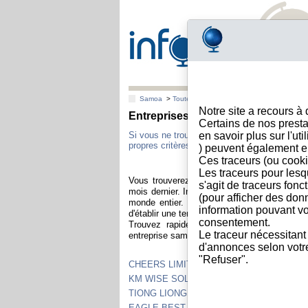
Samoa
>
Toutes villes
Notre site a recours à
Entreprises samoanes ayant été l
Certains de nos presta
Si vous ne trouvez pas la société qui vous i
en savoir plus sur l'ut
propres critères : nom, adresse, N° de regis
) peuvent également e
Ces traceurs (ou cooki
Les traceurs pour lesq
Vous trouverez ci-dessous la liste des soc
s'agit de traceurs fonc
mois dernier. Info-clipper est un outil spécia
(pour afficher des don
monde entier. Il est consulté dans le mond
information pouvant vo
d'établir une tendance globale des consultati
consentement.
Trouvez rapidement les informations et do
Le traceur nécessitant
entreprise samoane : bilans, dirigeants, solvab
d'annonces selon votre 
"Refuser".
CHEERS LIMITED
KM WISE SOLUTION LIMITED
TIONG LIONG TRADING SAMOA CO., LTD
EAGLE BEST VENTURES LIMITED