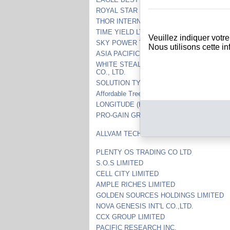
ROYAL STAR INTERNATIONAL CO. LIMIT
THOR INTERNATIONAL LIMITED
TIME YIELD LTD.
Veuillez indiquer votr
SKY POWER TECHNOLOGY LIMITED
Nous utilisons cette i
ASIA PACIFIC INVESTMENT GROUP LIMI
WHITE STEALTH ELECTRONIC TECHNO
CO., LTD.
SOLUTION TYCOON LIMITED
Affordable Tree Surgeon
LONGITUDE (HEFEI) CO., LTD
PRO-GAIN GROUP CORPORATION
ALLVAM TECHNOLOGY INC
PLENTY OS TRADING CO LTD
S.O.S LIMITED
CELL CITY LIMITED
AMPLE RICHES LIMITED
GOLDEN SOURCES HOLDINGS LIMITED
NOVA GENESIS INT'L CO.,LTD.
CCX GROUP LIMITED
PACIFIC RESEARCH INC.