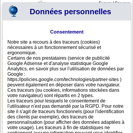
English
|
Français
Données personnelles
Profil
Panier
Consentement
Connexion - Inscription
Votre panier est vide
Notre site a recours à des traceurs (cookies)
Recherchez et trouvez des informations sur les sociétés
nécessaires à un fonctionnement sécurisé et
samoanes
ergonomique.
Certains de nos prestataires (service de publicité
Google Adsense et d'analyse statistique Google
Analytics, en savoir plus sur l'utilisation de données par
Google :
https://policies.google.com/technologies/partner-sites )
peuvent également en déposer dans votre navigateur.
Ces traceurs (ou cookies, informations stockées dans
votre navigateur) sont répartis en 2 types.
Les traceurs pour lesquels le consentement de
l'utilisateur n'est pas demandé par la RGPD. Pour notre
site il s'agit de traceurs fonctionnels (pour l'identification
Aide
|
Tous les pays
|
Nous contacter
des clients par exemple), des traceurs de
personnalisation (pour afficher des données adaptées à
Trouvez les informations légales et financières sur les
votre usage). Les traceurs à fin de statistiques ne
entreprises samoanes
contiennent aucune information pouvant vous identifier