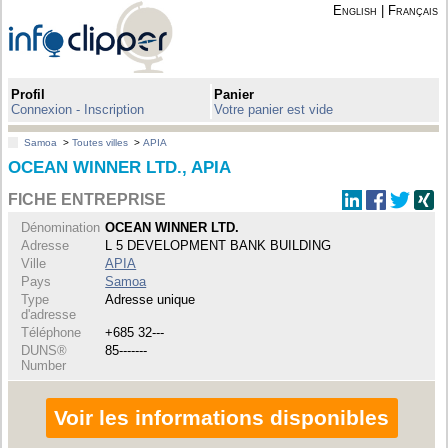
English
|
Français
Profil
Panier
Connexion - Inscription
Votre panier est vide
Samoa
>
Toutes villes
>
APIA
OCEAN WINNER LTD., APIA
FICHE ENTREPRISE
Dénomination
OCEAN WINNER LTD.
Adresse
L 5 DEVELOPMENT BANK BUILDING
Ville
APIA
Pays
Samoa
Type
Adresse unique
d'adresse
Téléphone
+685 32---
DUNS®
85-------
Number
Voir les informations disponibles