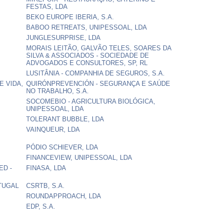
FESTAS, LDA
BEKO EUROPE IBERIA, S.A.
BABOO RETREATS, UNIPESSOAL, LDA
JUNGLESURPRISE, LDA
MORAIS LEITÃO, GALVÃO TELES, SOARES DA
SILVA & ASSOCIADOS - SOCIEDADE DE
ADVOGADOS E CONSULTORES, SP, RL
LUSITÂNIA - COMPANHIA DE SEGUROS, S.A.
E VIDA,
QUIRÓNPREVENCIÓN - SEGURANÇA E SAÚDE
NO TRABALHO, S.A.
SOCOMEBIO - AGRICULTURA BIOLÓGICA,
UNIPESSOAL, LDA
TOLERANT BUBBLE, LDA
VAINQUEUR, LDA
PÓDIO SCHIEVER, LDA
FINANCEVIEW, UNIPESSOAL, LDA
ED -
FINASA, LDA
TUGAL
CSRTB, S.A.
ROUNDAPPROACH, LDA
EDP, S.A.