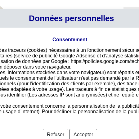
Profil
Données personnelles
Connexi
Panier
Votre p
Consentement
 des traceurs (cookies) nécessaires à un fonctionnement sécuri
ont le siège social est à LISBOA
taires (service de publicité Google Adsense et d'analyse statist
 sa dénomination sociale, son adresse ou son numéro de
ilisation de données par Google : https://policies.google.com/tec
n déposer dans votre navigateur.
es, informations stockées dans votre navigateur) sont répartis e
uels le consentement de l'utilisateur n'est pas demandé par la R
entèle portuguaise, importe auprès d'un fournisseur portuguais, il
tionnels (pour l'identification des clients par exemple), des trac
té et de la fiabilité de vos partenaires au Portugal.
nées adaptées à votre usage). Les traceurs à fin de statistique
us identifier (Les adresses IP sont anonymisées) et ne requièren
ute l'information nécessaire à cette évaluation notamment grâce
bilité, au calcul des délais de paiement constatés et au suivi
 votre consentement concerne la personnalisation de la publicit
e qui concerne toutes les procédures de redressement ou de
usage d'internet). Pour décliner la personnalisation de la public
FIMA OLÁ - PRODUTOS ALIMENTARES, S.A.
RAÇÃO
IROKO ATLAS SCPI - SUCURSAL EM PORTUGAL
Refuser
Accepter