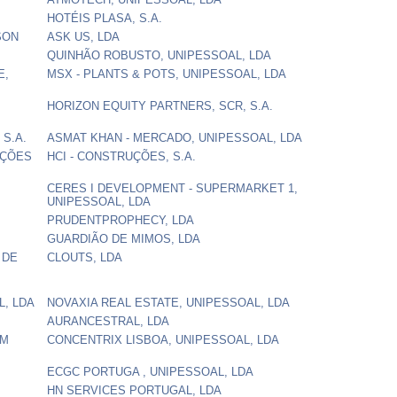
HOTÉIS PLASA, S.A.
SON
ASK US, LDA
QUINHÃO ROBUSTO, UNIPESSOAL, LDA
E,
MSX - PLANTS & POTS, UNIPESSOAL, LDA
HORIZON EQUITY PARTNERS, SCR, S.A.
 S.A.
ASMAT KHAN - MERCADO, UNIPESSOAL, LDA
UÇÕES
HCI - CONSTRUÇÕES, S.A.
CERES I DEVELOPMENT - SUPERMARKET 1,
UNIPESSOAL, LDA
PRUDENTPROPHECY, LDA
GUARDIÃO DE MIMOS, LDA
 DE
CLOUTS, LDA
, LDA
NOVAXIA REAL ESTATE, UNIPESSOAL, LDA
AURANCESTRAL, LDA
EM
CONCENTRIX LISBOA, UNIPESSOAL, LDA
ECGC PORTUGA , UNIPESSOAL, LDA
HN SERVICES PORTUGAL, LDA