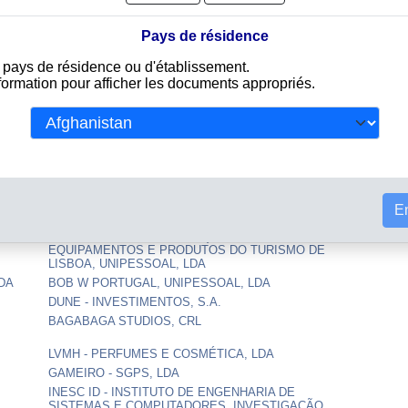
AL,
BERTRAND EDITORA, LDA
Pays de résidence
DELOITTE TECHNOLOGY, S.A.
e pays de résidence ou d'établissement.
IS,
NUR MOHAMAD, UNIPESSOAL, LDA
nformation pour afficher les documents appropriés.
BANCO ESPÍRITO SANTO, S.A. - EM
LIQUIDAÇÃO
A.
FONÉTICA MESTRIA, UNIPESSOAL, LDA
CENTRO NACIONAL DE PENSÕES
DOS,
PLANETA PARALELO, UNIPESSOAL, LDA
MRN - INVEST PORTUGAL, S.A.
En
 E.P.E.
LISMARKETING - INFORMAÇÃO,
EQUIPAMENTOS E PRODUTOS DO TURISMO DE
LISBOA, UNIPESSOAL, LDA
DA
BOB W PORTUGAL, UNIPESSOAL, LDA
DUNE - INVESTIMENTOS, S.A.
BAGABAGA STUDIOS, CRL
LVMH - PERFUMES E COSMÉTICA, LDA
GAMEIRO - SGPS, LDA
INESC ID - INSTITUTO DE ENGENHARIA DE
SISTEMAS E COMPUTADORES, INVESTIGAÇÃO