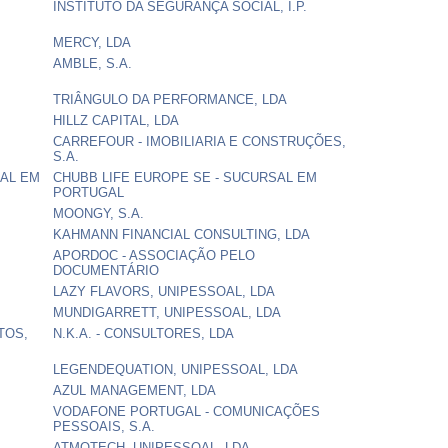
INSTITUTO DA SEGURANÇA SOCIAL, I.P.
MERCY, LDA
AMBLE, S.A.
TRIÂNGULO DA PERFORMANCE, LDA
HILLZ CAPITAL, LDA
CARREFOUR - IMOBILIARIA E CONSTRUÇÕES,
S.A.
AL EM
CHUBB LIFE EUROPE SE - SUCURSAL EM
PORTUGAL
MOONGY, S.A.
KAHMANN FINANCIAL CONSULTING, LDA
APORDOC - ASSOCIAÇÃO PELO
DOCUMENTÁRIO
LAZY FLAVORS, UNIPESSOAL, LDA
MUNDIGARRETT, UNIPESSOAL, LDA
TOS,
N.K.A. - CONSULTORES, LDA
LEGENDEQUATION, UNIPESSOAL, LDA
AZUL MANAGEMENT, LDA
VODAFONE PORTUGAL - COMUNICAÇÕES
PESSOAIS, S.A.
ATMOTECH, UNIPESSOAL, LDA