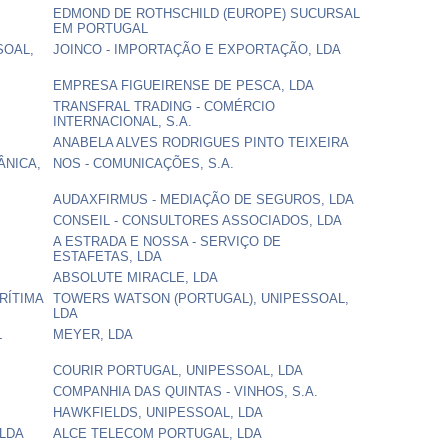
EDMOND DE ROTHSCHILD (EUROPE) SUCURSAL
EM PORTUGAL
SOAL,
JOINCO - IMPORTAÇÃO E EXPORTAÇÃO, LDA
EMPRESA FIGUEIRENSE DE PESCA, LDA
TRANSFRAL TRADING - COMÉRCIO
INTERNACIONAL, S.A.
ANABELA ALVES RODRIGUES PINTO TEIXEIRA
ÂNICA,
NOS - COMUNICAÇÕES, S.A.
AUDAXFIRMUS - MEDIAÇÃO DE SEGUROS, LDA
CONSEIL - CONSULTORES ASSOCIADOS, LDA
A ESTRADA E NOSSA - SERVIÇO DE
ESTAFETAS, LDA
ABSOLUTE MIRACLE, LDA
RÍTIMA
TOWERS WATSON (PORTUGAL), UNIPESSOAL,
LDA
L
MEYER, LDA
COURIR PORTUGAL, UNIPESSOAL, LDA
COMPANHIA DAS QUINTAS - VINHOS, S.A.
HAWKFIELDS, UNIPESSOAL, LDA
 LDA
ALCE TELECOM PORTUGAL, LDA