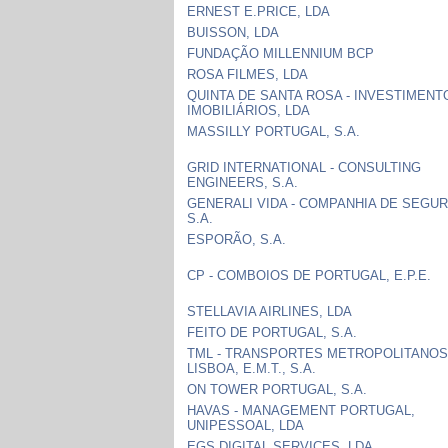
ERNEST E.PRICE, LDA
BUISSON, LDA
FUNDAÇÃO MILLENNIUM BCP
ROSA FILMES, LDA
QUINTA DE SANTA ROSA - INVESTIMENT
IMOBILIÁRIOS, LDA
MASSILLY PORTUGAL, S.A.
GRID INTERNATIONAL - CONSULTING
ENGINEERS, S.A.
GENERALI VIDA - COMPANHIA DE SEGU
S.A.
ESPORÃO, S.A.
CP - COMBOIOS DE PORTUGAL, E.P.E.
STELLAVIA AIRLINES, LDA
FEITO DE PORTUGAL, S.A.
TML - TRANSPORTES METROPOLITANOS
LISBOA, E.M.T., S.A.
ON TOWER PORTUGAL, S.A.
HAVAS - MANAGEMENT PORTUGAL,
UNIPESSOAL, LDA
EGS DIGITAL SERVICES, LDA