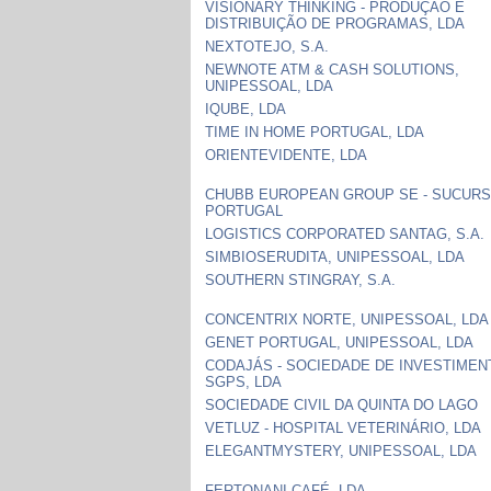
VISIONARY THINKING - PRODUÇÃO E
DISTRIBUIÇÃO DE PROGRAMAS, LDA
NEXTOTEJO, S.A.
NEWNOTE ATM & CASH SOLUTIONS,
UNIPESSOAL, LDA
IQUBE, LDA
TIME IN HOME PORTUGAL, LDA
ORIENTEVIDENTE, LDA
CHUBB EUROPEAN GROUP SE - SUCURS
PORTUGAL
LOGISTICS CORPORATED SANTAG, S.A.
SIMBIOSERUDITA, UNIPESSOAL, LDA
SOUTHERN STINGRAY, S.A.
CONCENTRIX NORTE, UNIPESSOAL, LDA
GENET PORTUGAL, UNIPESSOAL, LDA
CODAJÁS - SOCIEDADE DE INVESTIMEN
SGPS, LDA
SOCIEDADE CIVIL DA QUINTA DO LAGO
VETLUZ - HOSPITAL VETERINÁRIO, LDA
ELEGANTMYSTERY, UNIPESSOAL, LDA
FERTONANI CAFÉ, LDA