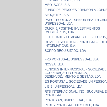
MEO, SGPS, S.A.
FUNDO DE PENSÕES JOHNSON & JOHN
BLOQSTRX, S.A.
PSHC - PORTUGAL SÉNIOR HEALTH CAR
UNIPESSOAL, LDA
QUICK & POSITIVE INVESTIMENTOS
IMOBILIÁRIOS, LDA
FIDELIDADE - COMPANHIA DE SEGUROS,
OLIVETTI SOLUTIONS PORTUGAL - SOL
INFORMATICAS, S.A.
SOPRO REQUISITADO, LDA
FRS PORTUGAL, UNIPESSOAL, LDA
NOSSA, LDA
FENICIUS INTERNACIONAL - SOCIEDADE
COOPERAÇÃO ECONOMICA,
DESENVOLVIMENTO E GESTÃO, LDA
EG PORTUGAL, SOCIEDADE UNIPESSOAL
L E B, UNIPESSOAL, LDA
RTS INTERNACIONAL, INC - SUCURSAL 
PORTUGAL
PORTCAAN, UNIPESSOAL, LDA
PTDF - PORTUGAL DUTY FREE, LDA