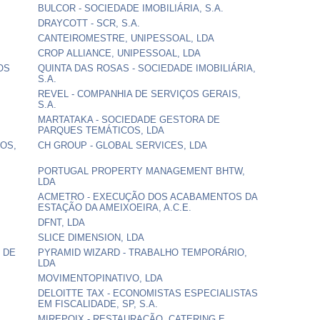
BULCOR - SOCIEDADE IMOBILIÁRIA, S.A.
DRAYCOTT - SCR, S.A.
CANTEIROMESTRE, UNIPESSOAL, LDA
CROP ALLIANCE, UNIPESSOAL, LDA
OS
QUINTA DAS ROSAS - SOCIEDADE IMOBILIÁRIA,
S.A.
REVEL - COMPANHIA DE SERVIÇOS GERAIS,
S.A.
MARTATAKA - SOCIEDADE GESTORA DE
PARQUES TEMÁTICOS, LDA
ROS,
CH GROUP - GLOBAL SERVICES, LDA
PORTUGAL PROPERTY MANAGEMENT BHTW,
LDA
ACMETRO - EXECUÇÃO DOS ACABAMENTOS DA
ESTAÇÃO DA AMEIXOEIRA, A.C.E.
DFNT, LDA
SLICE DIMENSION, LDA
 DE
PYRAMID WIZARD - TRABALHO TEMPORÁRIO,
LDA
MOVIMENTOPINATIVO, LDA
DELOITTE TAX - ECONOMISTAS ESPECIALISTAS
EM FISCALIDADE, SP, S.A.
MIREPOIX - RESTAURAÇÃO, CATERING E