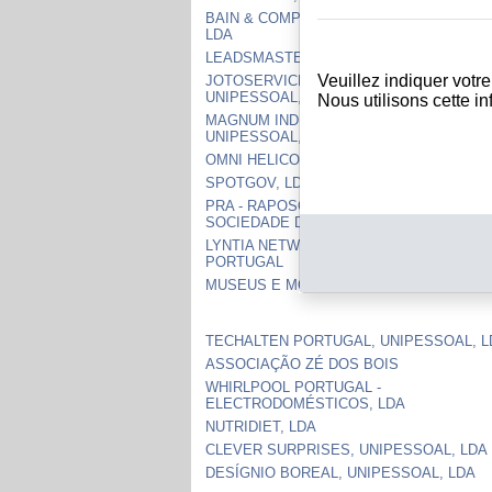
BAIN & COMPANY PORTUGAL, UNIPESSO
LDA
LEADSMASTERY, UNIPESSOAL, LDA
Veuillez indiquer votr
JOTOSERVICE - SERVIÇOS EMPRESARIA
UNIPESSOAL, LDA
Nous utilisons cette i
MAGNUM INDUSTRIAL PARTNERS DOIS,
UNIPESSOAL, LDA
OMNI HELICOPTERS INTERNATIONAL, S.
SPOTGOV, LDA
PRA - RAPOSO, SÁ MIRANDA & ASSOCIA
SOCIEDADE DE ADVOGADOS, SP, S.A.
LYNTIA NETWORKS SA - SUCURSAL EM
PORTUGAL
MUSEUS E MONUMENTOS DE PORTUGAL,
TECHALTEN PORTUGAL, UNIPESSOAL, L
ASSOCIAÇÃO ZÉ DOS BOIS
WHIRLPOOL PORTUGAL -
ELECTRODOMÉSTICOS, LDA
NUTRIDIET, LDA
CLEVER SURPRISES, UNIPESSOAL, LDA
DESÍGNIO BOREAL, UNIPESSOAL, LDA