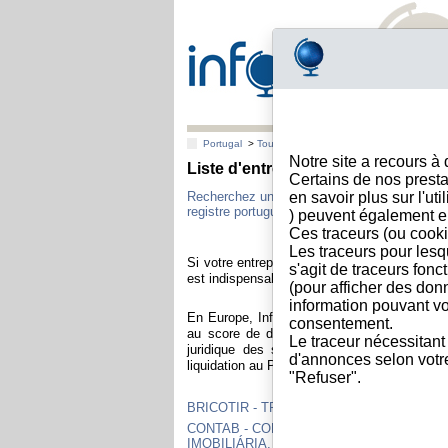
Portugal
>
Toutes villes
Notre site a recours à
Liste d'entreprises portuguaises d
Certains de nos presta
Recherchez une entreprise portuguaise avec
en savoir plus sur l'ut
registre portuguais.
) peuvent également e
Ces traceurs (ou cooki
Les traceurs pour lesq
Si votre entreprise exporte et vend à une cli
s'agit de traceurs fonc
est indispensable de vous assurer de la solidi
(pour afficher des don
information pouvant vo
En Europe, Info-clipper.com vous apporte to
consentement.
au score de défaillance, au rating de solva
Le traceur nécessitant
juridique des sociétés portuguaises en c
d'annonces selon votre 
liquidation au Portugal.
"Refuser".
BRICOTIR - TRANSPORTES, S.A.
CONTAB - CONTABILIDADE E ADMINIST
IMOBILIÁRIA, LDA