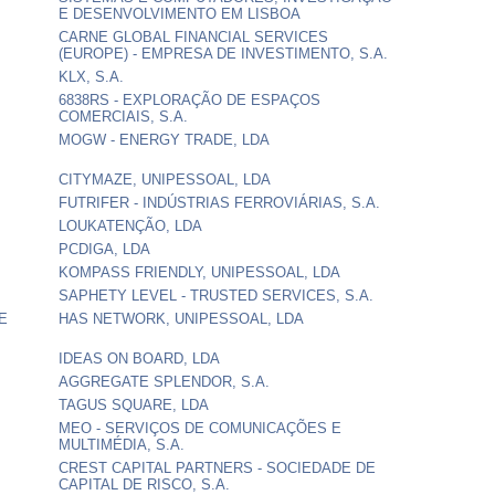
E DESENVOLVIMENTO EM LISBOA
CARNE GLOBAL FINANCIAL SERVICES
(EUROPE) - EMPRESA DE INVESTIMENTO, S.A.
KLX, S.A.
6838RS - EXPLORAÇÃO DE ESPAÇOS
COMERCIAIS, S.A.
MOGW - ENERGY TRADE, LDA
CITYMAZE, UNIPESSOAL, LDA
FUTRIFER - INDÚSTRIAS FERROVIÁRIAS, S.A.
LOUKATENÇÃO, LDA
PCDIGA, LDA
KOMPASS FRIENDLY, UNIPESSOAL, LDA
SAPHETY LEVEL - TRUSTED SERVICES, S.A.
E
HAS NETWORK, UNIPESSOAL, LDA
IDEAS ON BOARD, LDA
AGGREGATE SPLENDOR, S.A.
TAGUS SQUARE, LDA
MEO - SERVIÇOS DE COMUNICAÇÕES E
MULTIMÉDIA, S.A.
CREST CAPITAL PARTNERS - SOCIEDADE DE
CAPITAL DE RISCO, S.A.