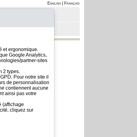
English
|
Français
on - Inscription
anier est vide
sé et ergonomique.
ique Google Analytics,
hnologies/partner-sites
n 2 types.
GPD. Pour notre site il
eurs de personnalisation
s ne contiennent aucune
t ainsi pas votre
é (affichage
ité, cliquez sur