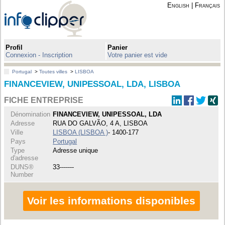
English
|
Français
Profil
Panier
Connexion - Inscription
Votre panier est vide
Portugal
>
Toutes villes
>
LISBOA
FINANCEVIEW, UNIPESSOAL, LDA, LISBOA
FICHE ENTREPRISE
Dénomination
FINANCEVIEW, UNIPESSOAL, LDA
Adresse
RUA DO GALVÃO, 4 A, LISBOA
Ville
LISBOA (LISBOA )
- 1400-177
Pays
Portugal
Type
Adresse unique
d'adresse
DUNS®
33-------
Number
Voir les informations disponibles