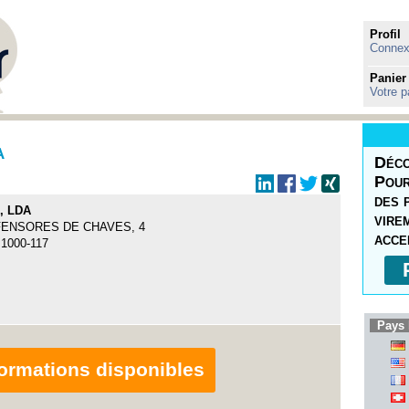
Profil
Connexi
Panier
Votre p
A
Déco
Pour
des 
, LDA
vire
FENSORES DE CHAVES, 4
acce
 1000-117
Pays 
nformations disponibles