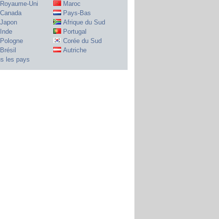
Royaume-Uni
Maroc
Canada
Pays-Bas
Japon
Afrique du Sud
Inde
Portugal
Pologne
Corée du Sud
Brésil
Autriche
s les pays