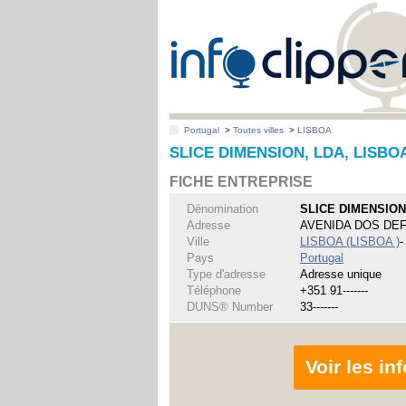
Portugal
>
Toutes villes
>
LISBOA
SLICE DIMENSION, LDA, LISBO
FICHE ENTREPRISE
Dénomination
SLICE DIMENSION
Adresse
AVENIDA DOS DE
Ville
LISBOA (LISBOA )
-
Pays
Portugal
Type d'adresse
Adresse unique
Téléphone
+351 91-------
DUNS® Number
33-------
Voir les i