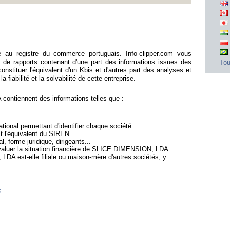
u registre du commerce portuguais. Info-clipper.com vous
e rapports contenant d'une part des informations issues des
Tou
stituer l'équivalent d'un Kbis et d'autres part des analyses et
fiabilité et la solvabilité de cette entreprise.
ntiennent des informations telles que :
ional permettant d'identifier chaque société
st l'équivalent du SIREN
l, forme juridique, dirigeants...
'évaluer la situation financière de SLICE DIMENSION, LDA
DA est-elle filiale ou maison-mère d'autres sociétés, y
s