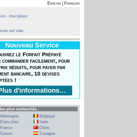
English
|
Français
on - Inscription
anier est vide
Nouveau Service
uvrez le Forfait Prépayé
 commander facilement, pour
prix réduits, pour payer par
ment bancaire, 10 devises
ptées !
Plus d'informations…
les plus recherchés
Allemagne
Belgique
Etats-Unis
Italie
France
Chine
Suisse
Espagne