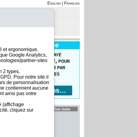
English
|
Français
on - Inscription
anier est vide
Nouveau Service
sé et ergonomique.
uvrez le Forfait Prépayé
ique Google Analytics,
hnologies/partner-sites
 commander facilement, pour
prix réduits, pour payer par
n 2 types.
ment bancaire, 10 devises
GPD. Pour notre site il
ptées !
eurs de personnalisation
s ne contiennent aucune
Plus d'informations…
t ainsi pas votre
é (affichage
ociétés guatémaltèques les plus vues
ité, cliquez sur
 S.A.
atemala, S.A.
oria y Construcciones de...
.A.
gix Guatemala, S.A.