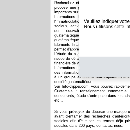
Recherchez et trouvez les informations sur
propose une gamme complète de rapports 
importants sur les sociétés guatémaltèques
Informations légales : Provenant du re
Veuillez indiquer votr
l'immatriculation : dénomination sociale, fo
sociaux, activité, procédures judiciaires et 
Nous utilisons cette i
sont l'équivalent de celles trouvées dan
guatémaltèque. Egalement très important d
guatémaltèque : il permet d'identifier exacte
Eléments financiers : Issue des comptes an
permet d'apprécier la surface et la santé fin
L'étude du bilan de la société est aussi imp
risque de défaillance d'une entreprise guatém
financière de vos fournisseurs à l'internation
Informations structurelles : La société est-el
des informations sur la société-mère, les fi
à un groupe est un facteur important dans l
société guatémaltèque.
Sur Info-clipper.com, vous pouvez rapidemen
Guatemala : renseignement commercial,
concurrents, étude d'entreprise dans le cadr
etc...
Si vous prévoyez de déposer une marque ou 
avant d'entamer des recherches d'antérior
sociales afin d'éliminer les termes déjà p
sociales dans 200 pays, contactez-nous.