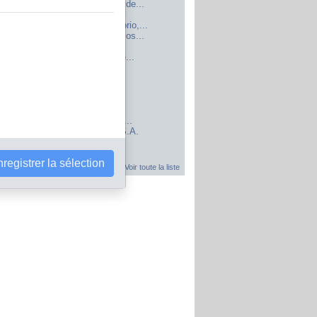
llo y Soluciones Tecnologicas de...
armacias, S.A.
dora de Productos de Laboratorio,...
tiva Agricola de Servicios Varios...
iacion de Expatrulleros de...
e Comerciantes de Textiles de...
lana y Cia Ltda.
ez Paiz y Co Ltda.
les de Centro America S.A.
 S.A.
 y Tecnologia del Cafe, S.A.
Pro-Mejoramiento Caserio Rio...
cion de Productos Picantes, S.A.
e Decroly S.A.
ial Arrendadora Casa S.A.
registrer la sélection
Voir toute la liste