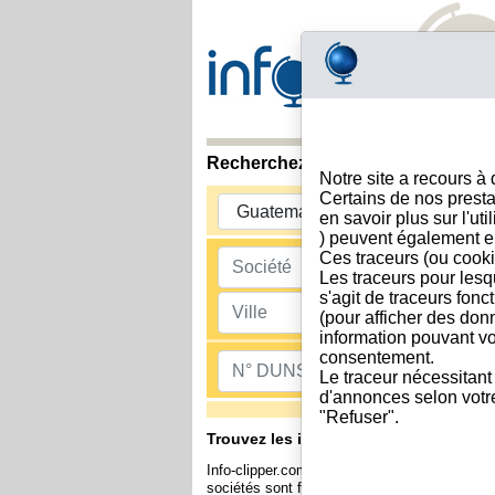
Recherchez et trouvez des informa
Notre site a recours à
Certains de nos presta
en savoir plus sur l'ut
) peuvent également e
Ces traceurs (ou cooki
Les traceurs pour lesq
s'agit de traceurs fonc
(pour afficher des don
information pouvant vo
consentement.
Le traceur nécessitant
d'annonces selon votre 
"Refuser".
Trouvez les informations légales et f
Info-clipper.com a été conçu par le co-fo
sociétés sont fournies dans les rapports dispo