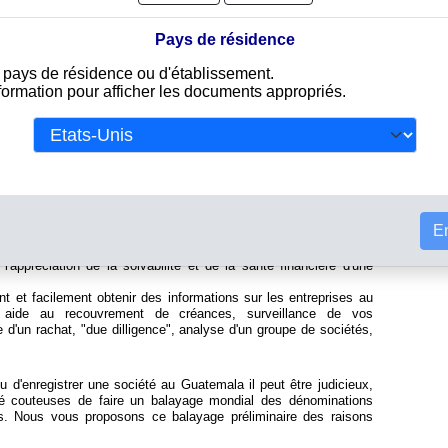
Desarro
 les entreprises au Guatemala et en Amérique. Info-clipper.com
Para F
et documents destinés à vous apporter les renseignements
Importa
Pays de résidence
 dans de nombreux domaines.
Coopera
gistre du commerce guatémaltèque, les données précisent
la Asoc
e pays de résidence ou d'établissement.
rme juridique, capital et actionnaires, dirigeants et mandataires
Asoc. d
jugements (liquidation, faillite,...). Les données ainsi obtenues
nformation pour afficher les documents appropriés.
la Orel
s un Kbis ou un certificat d'immatriculation d'une société
Rodrigu
ans les documents est la présence de l'équivalent d'un SIRET
Aeroso
ment la bonne société.
Infotel,
nuels (actif, passif, compte de résultats), l'analyse du bilan
Proceso
ancière d'une société guatémaltèque.
Comite 
Corpora
ortante pour évaluer le risque crédit (credit management) et le
Bilingu
altèque. Vérifier la solvabilité de vos clients ainsi que la santé
Comerc
al est indispensable à la sécurité de votre entreprise.
En
le intégrée à un groupe ? Si c'est le cas, les rapports contiennent
liales au Guatemala, en Amérique et dans le monde. L'intégration
'appréciation de la solvabilité et de la santé financière d'une
t et facilement obtenir des informations sur les entreprises au
 aide au recouvrement de créances, surveillance de vos
e d'un rachat, "due dilligence", analyse d'un groupe de sociétés,
d'enregistrer une société au Guatemala il peut être judicieux,
ité couteuses de faire un balayage mondial des dénominations
ris. Nous vous proposons ce balayage préliminaire des raisons