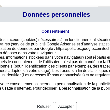
Profil
Données personnelles
Connexi
Panier
Votre p
Consentement
tions sur les sociétés guatémaltèques
 des traceurs (cookies) nécessaires à un fonctionnement sécuri
Déco
taires (service de publicité Google Adsense et d'analyse statist
ilisation de données par Google : https://policies.google.com/tec
Pour
n déposer dans votre navigateur.
des 
es, informations stockées dans votre navigateur) sont répartis e
vire
uels le consentement de l'utilisateur n'est pas demandé par la R
acce
tionnels (pour l'identification des clients par exemple), des trac
nées adaptées à votre usage). Les traceurs à fin de statistique
us identifier (Les adresses IP sont anonymisées) et ne requièren
 votre consentement concerne la personnalisation de la publicit
Les s
usage d'internet). Pour décliner la personnalisation de la public
Aide
|
Tous les pays
|
Nous contacter
Suzuki
OKI Gu
inancières sur les entreprises guatémaltèques
Consult
Infin S
ndateur de Societe.com au Guatemala, les informations sur les
Refuser
Accepter
Mtm Lo
nibles sur le site.