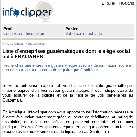
English
|
Français
Profil
Panier
Connexion - Inscription
Votre panier est vide
Guatemala
>
Toutes villes
Liste d'entreprises guatémaltèques dont le siège social
est à FRAIJANES
Recherchez une entreprise guatémaltèque avec sa dénomination sociale,
son adresse ou son numéro de registre guatémaltèque.
Si votre entreprise exporte et vend à une clientèle guatémaltèque,
importe auprès d'un fournisseur guatémaltèque, il est indispensable de
vous assurer de la solidité et de la fiabilité de vos partenaires au
Guatemala.
En Amérique, Info-clipper.com vous apporte toute l'information nécessaire
à cette évaluation notamment grâce au score de défaillance, au rating de
solvabilité, au calcul des délais de paiement constatés et au suivi
juridique des sociétés guatémaltèques en ce qui concerne toutes les
procédures de redressement ou de liquidation au Guatemala.