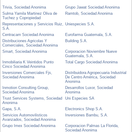
Trivia, Sociedad Anonima
Grupo Jawat Sociedad Anonima
Sulma Yamila Martinez Oliva de
Ramtob, Sociedad Anonima
Tuchez y Copropiedad
Representaciones y Servicios Ruiz,
Uniespecies S.A.
S.A.
Centracam Sociedad Anonima
Eurofarma Guatemala, S.A.
Distribuciones Agricolas Y
Building S.A.
Comerciales, Sociedad Anonima
Smart, Sociedad Anonima
Corporacion Noviembre Nueve
Guatemala, S.A.
Inmobiliaria K Veintidos Punto
Total Cargo Sociedad Anonima
Cinco Sociedad Anonima
Inversiones Comerciales Fjs,
Distribuidora Agropecuaria Industrial
Sociedad Anonima
De Centro América, Sociedad
Anonima
Inmotion Consulting Group,
Desarrollos Luxor, Sociedad
Sociedad Anonima
Anonima
Trust Services Systems, Sociedad
Uni Especies SA
Anonima
Gapa, S.A.
Electronics Shop S.A.
Servicios Automovilisticos
Inversiones Bambu, S.A.
Avanzados, Sociedad Anonima
Grupo Imex Sociedad Anonima
Corporacion Palmas La Florida,
Sociedad Anonima