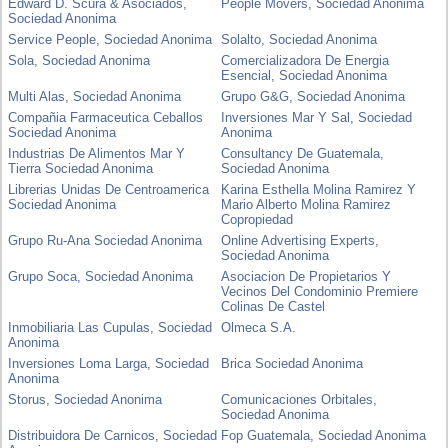
Edward D. Scura & Asociados,
People Movers, Sociedad Anonima
Sociedad Anonima
Service People, Sociedad Anonima
Solalto, Sociedad Anonima
Sola, Sociedad Anonima
Comercializadora De Energia
Esencial, Sociedad Anonima
Multi Alas, Sociedad Anonima
Grupo G&G, Sociedad Anonima
Compañia Farmaceutica Ceballos
Inversiones Mar Y Sal, Sociedad
Sociedad Anonima
Anonima
Industrias De Alimentos Mar Y
Consultancy De Guatemala,
Tierra Sociedad Anonima
Sociedad Anonima
Librerias Unidas De Centroamerica
Karina Esthella Molina Ramirez Y
Sociedad Anonima
Mario Alberto Molina Ramirez
Copropiedad
Grupo Ru-Ana Sociedad Anonima
Online Advertising Experts,
Sociedad Anonima
Grupo Soca, Sociedad Anonima
Asociacion De Propietarios Y
Vecinos Del Condominio Premiere
Colinas De Castel
Inmobiliaria Las Cupulas, Sociedad
Olmeca S.A.
Anonima
Inversiones Loma Larga, Sociedad
Brica Sociedad Anonima
Anonima
Storus, Sociedad Anonima
Comunicaciones Orbitales,
Sociedad Anonima
Distribuidora De Carnicos, Sociedad
Fop Guatemala, Sociedad Anonima