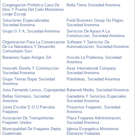
Congregacion Profetica Casa De
Bella Tierra Sociedad Anonima
Dios Y Puerta Del Cielo Ministerios
Linaje Escogi
Soluciones Especializadas
Food Business Group Oo.Fbgoo,
Sociedad Anonima
Sociedad Anonima
Grupo G Y A, Sociedad Anonima
Servicios De Apoyo A La
Construccion, Sociedad Anonima
Organizacion Para La Conservacion
Software Y Servicios De
De La Naturaleza Y Desarrollo
Automatizacion, Sociedad Anonima
Comunitario Soci
Bananera Super Amigos SA
Avicola La Poderosa, Sociedad
Anonima
Innovark Diseño Y Construccion
Asaz International Company
Sociedad Anonima
Sociedad Anonima
Grupo Tierras Bajas Sociedad
Plantideas, Sociedad Anonima
Anonima
Jose Fernando Lemus, Copropiedad
Balameb Media, Sociedad Anonima
Bellas Gimnasio, Sociedad
Ganaderia Y Servicios Especiales
Anonima
Sociedad Anonima
Junta Escolar E.O.U.Parvulos
Proyectos Fraijanes, Sociedad
Fraijanes
Anonima
Asociacion De Transportistas
Plaza Fraijanes Administracion.
Fraijanes Unidos
Sociedad Anonima
Municipalidad De Fraijanes Depto
Iglesia Evangelica Ministerios
Guatemala
Ebenezer Fraijanes