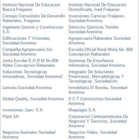
Instituto Nacional De Educacion
Instituto Nacional De Educacion
Basica Fraijanes
Diversificada, Ined Fraijanes
Consejo Comunitario De Desarrollo
Inversiones Carnicas Fraijanes,
Rabanales, Fraijanes
Sociedad Anonima
Ingenieria Gestion y Construccion
Servicios Quimicos Textiles
S.A.
Sociedad Anonima
Edificaciones Y Viviendas,
Agropecuaria Rabanales Sociedad
Sociedad Anonima
Anonima
Compañia Agropecuaria Sm
Escuela Oficial Rural Mixta No. 806
Sociedad Anonima
Concepcion Rabanales
Junta Escolar E.O.R.M.No.806
Sistemas De Enseñanza
Aldea Concepcion Rabanales
Informatica, Sociedad Anonima
Soluciones Tecnologicas
Integrador De Soluciones
Innovadoras, Sociedad Anonima2
Financieras, Mercadologicas Y
Tecnologicas, Sociedad An
Lemuria Sociedad Anonima
Inmobiliaria El Bambu, Sociedad
Anónima
Global Quality, Sociedad Anonima
E C T Constructora Sociedad
Anonima
Inversiones Jaen, S.A.
Maquiagro S.A.
Plant SA
Corporacion Centroamericana De
Negocios Y Servicios, Sociedad
Anonima
Negocios Australes Sociedad
Negocios Viales, Sociedad
Anonima
Anonima