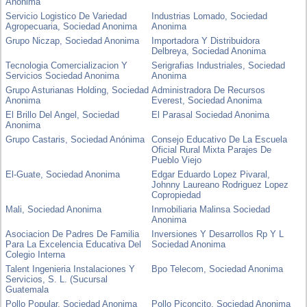
Anonima
Servicio Logistico De Variedad
Industrias Lomado, Sociedad
Agropecuaria, Sociedad Anonima
Anonima
Grupo Niczap, Sociedad Anonima
Importadora Y Distribuidora
Delbreya, Sociedad Anonima
Tecnologia Comercializacion Y
Serigrafias Industriales, Sociedad
Servicios Sociedad Anonima
Anonima
Grupo Asturianas Holding, Sociedad
Administradora De Recursos
Anonima
Everest, Sociedad Anonima
El Brillo Del Angel, Sociedad
El Parasal Sociedad Anonima
Anonima
Grupo Castaris, Sociedad Anónima
Consejo Educativo De La Escuela
Oficial Rural Mixta Parajes De
Pueblo Viejo
El-Guate, Sociedad Anonima
Edgar Eduardo Lopez Pivaral,
Johnny Laureano Rodriguez Lopez
Copropiedad
Mali, Sociedad Anonima
Inmobiliaria Malinsa Sociedad
Anonima
Asociacion De Padres De Familia
Inversiones Y Desarrollos Rp Y L
Para La Excelencia Educativa Del
Sociedad Anonima
Colegio Interna
Talent Ingenieria Instalaciones Y
Bpo Telecom, Sociedad Anonima
Servicios, S. L. (Sucursal
Guatemala
Pollo Popular, Sociedad Anonima
Pollo Piconcito, Sociedad Anonima