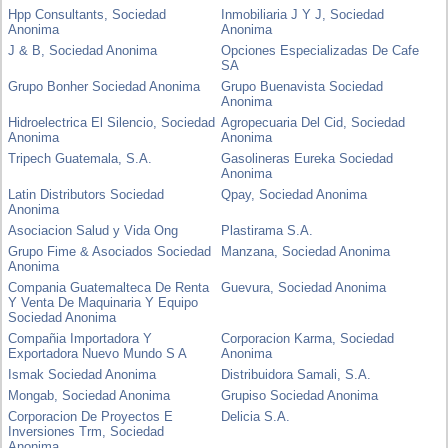
Hpp Consultants, Sociedad
Inmobiliaria J Y J, Sociedad
Anonima
Anonima
J & B, Sociedad Anonima
Opciones Especializadas De Cafe
SA
Grupo Bonher Sociedad Anonima
Grupo Buenavista Sociedad
Anonima
Hidroelectrica El Silencio, Sociedad
Agropecuaria Del Cid, Sociedad
Anonima
Anonima
Tripech Guatemala, S.A.
Gasolineras Eureka Sociedad
Anonima
Latin Distributors Sociedad
Qpay, Sociedad Anonima
Anonima
Asociacion Salud y Vida Ong
Plastirama S.A.
Grupo Fime & Asociados Sociedad
Manzana, Sociedad Anonima
Anonima
Compania Guatemalteca De Renta
Guevura, Sociedad Anonima
Y Venta De Maquinaria Y Equipo
Sociedad Anonima
Compañia Importadora Y
Corporacion Karma, Sociedad
Exportadora Nuevo Mundo S A
Anonima
Ismak Sociedad Anonima
Distribuidora Samali, S.A.
Mongab, Sociedad Anonima
Grupiso Sociedad Anonima
Corporacion De Proyectos E
Delicia S.A.
Inversiones Trm, Sociedad
Anonima