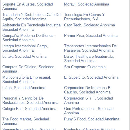
Soporte En Ajustes, Sociedad
Moravi, Sociedad Anonima
Anonima
Tostaduria Y Distribuidora Cafe Del
Tecnologia En Cobros Y
Aguila, Sociedad Anonima
Recaudaciones, S.A.
Asistencia En Tecnologia Industrial
Catv Tech, Sociedad Anonima
Sociedad Anonima
Compañia Moderna De Bienes,
Primer Piso, Sociedad Anonima
Sociedad Anonima
Integra International Cargo,
Transportes Internacionales De
Sociedad Anonima
Pasajeros Sociedad Anonima
Luftek, Sociedad Anonima
Balaxi Healthcare Guatemala,
Sociedad Anonima
Compras De Oficina, Sociedad
Sm Cropcare Guatemala
Anonima
Multiconsultoria Empresarial,
El Supercito, Sociedad Anonima
Sociedad Anonima
Infigo, Sociedad Anonima
Corporacion De Impresos El
Caucho, Sociedad Anonima
Personal Y Servicios De
Corporacion S Y T, Sociedad
Restaurantes, Sociedad Anonima
Anonima
Colegio Eas, Sociedad Anonima
Geo Perforaciones, Sociedad
Anonima
The Food Market, Sociedad
Puny'S Food, Sociedad Anonima
Anonima
Suministros Exactos, Sociedad
Productos Y Equipos Agricolas