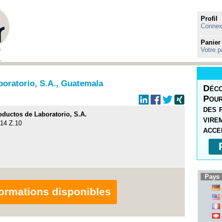
Profil
Connexi
Panier
Votre p
oratorio, S.A., Guatemala
Déco
Pour
des 
ductos de Laboratorio, S.A.
vire
14 Z.10
acce
Pays 
nformations disponibles