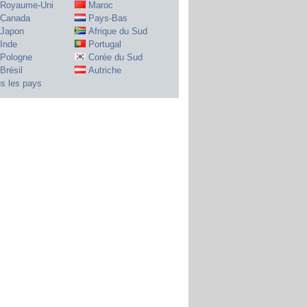
Royaume-Uni
Maroc
Canada
Pays-Bas
Japon
Afrique du Sud
Inde
Portugal
Pologne
Corée du Sud
Brésil
Autriche
s les pays