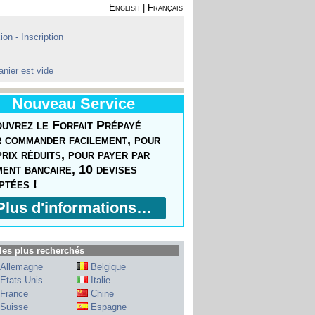
English
|
Français
on - Inscription
anier est vide
Nouveau Service
uvrez le Forfait Prépayé
 commander facilement, pour
prix réduits, pour payer par
ment bancaire, 10 devises
ptées !
Plus d'informations…
les plus recherchés
Allemagne
Belgique
Etats-Unis
Italie
France
Chine
Suisse
Espagne