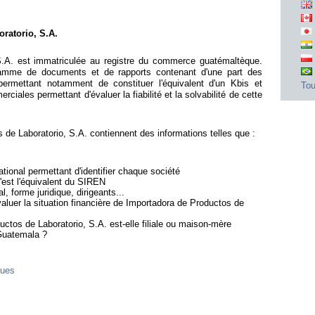
ratorio, S.A.
S.A. est immatriculée au registre du commerce guatémaltèque.
gamme de documents et de rapports contenant d'une part des
ermettant notamment de constituer l'équivalent d'un Kbis et
Tou
iales permettant d'évaluer la fiabilité et la solvabilité de cette
de Laboratorio, S.A. contiennent des informations telles que :
ional permettant d'identifier chaque société
'est l'équivalent du SIREN
l, forme juridique, dirigeants...
valuer la situation financière de Importadora de Productos de
uctos de Laboratorio, S.A. est-elle filiale ou maison-mère
 Guatemala ?
ques