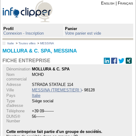
English
|
Français
Profil
Panier
Connexion - Inscription
Votre panier est vide
Italie
>
Toutes villes
>
MESSINA
MOLLURA & C. SPA, MESSINA
FICHE ENTREPRISE
Dénomination
MOLLURA & C. SPA
Nom
MOHD
commercial
Adresse
STRADA STATALE 114
Ville
MESSINA (TREMESTIERI )
- 98128
Pays
Italie
Type
Siège social
d'adresse
Téléphone
+39 09--------
DUNS®
56-------
Number
Cette entreprise fait partie d'un groupe de sociétés.