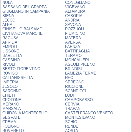
NOLA
CONEGLIANO
BASSANO DEL GRAPPA
VIGEVANO
GIUGLIANO IN CAMPANIA
ALTAMURA
SIENA
CASORIA
LECCO
ANDRIA
ALBA
SAVONA
CINISELLO BALSAMO
POZZUOLI
CIVITANOVA MARCHE
FIUMICINO
RAGUSA
MATERA
APRILIA
AVERSA
EMPOLI
FAENZA
LISSONE
BATTIPAGLIA
BARLETTA
TERAMO
CASSINO
MONCALIERI
RIVOLI
ASCOLI PICENO
SESTO FIORENTINO
BRINDISI
ROVIGO
LAMEZIA TERME
CALTANISSETTA
RHO
IMPERIA
SEREGNO
JESOLO
RICCIONE
SARONNO
SCANDICCI
CHIETI
LODI
CROTONE
CAMPOBASSO
MERANO
CERVIA
MARSALA
TRAPANI
GUIDONIA MONTECELIO
CASTELFRANCO VENETO
SEGRATE
MONTESILVANO
CREMA
SCHIO
FOLIGNO
RENDE
ROVERETO
AOSTA