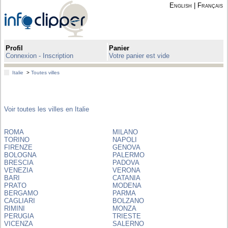
English
|
Français
Profil
Panier
Connexion - Inscription
Votre panier est vide
Italie
>
Toutes villes
Voir toutes les villes en Italie
ROMA
MILANO
TORINO
NAPOLI
FIRENZE
GENOVA
BOLOGNA
PALERMO
BRESCIA
PADOVA
VENEZIA
VERONA
BARI
CATANIA
PRATO
MODENA
BERGAMO
PARMA
CAGLIARI
BOLZANO
RIMINI
MONZA
PERUGIA
TRIESTE
VICENZA
SALERNO