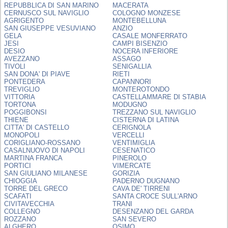
REPUBBLICA DI SAN MARINO
MACERATA
CERNUSCO SUL NAVIGLIO
COLOGNO MONZESE
AGRIGENTO
MONTEBELLUNA
SAN GIUSEPPE VESUVIANO
ANZIO
GELA
CASALE MONFERRATO
JESI
CAMPI BISENZIO
DESIO
NOCERA INFERIORE
AVEZZANO
ASSAGO
TIVOLI
SENIGALLIA
SAN DONA' DI PIAVE
RIETI
PONTEDERA
CAPANNORI
TREVIGLIO
MONTEROTONDO
VITTORIA
CASTELLAMMARE DI STABIA
TORTONA
MODUGNO
POGGIBONSI
TREZZANO SUL NAVIGLIO
THIENE
CISTERNA DI LATINA
CITTA' DI CASTELLO
CERIGNOLA
MONOPOLI
VERCELLI
CORIGLIANO-ROSSANO
VENTIMIGLIA
CASALNUOVO DI NAPOLI
CESENATICO
MARTINA FRANCA
PINEROLO
PORTICI
VIMERCATE
SAN GIULIANO MILANESE
GORIZIA
CHIOGGIA
PADERNO DUGNANO
TORRE DEL GRECO
CAVA DE' TIRRENI
SCAFATI
SANTA CROCE SULL'ARNO
CIVITAVECCHIA
TRANI
COLLEGNO
DESENZANO DEL GARDA
ROZZANO
SAN SEVERO
ALGHERO
OSIMO