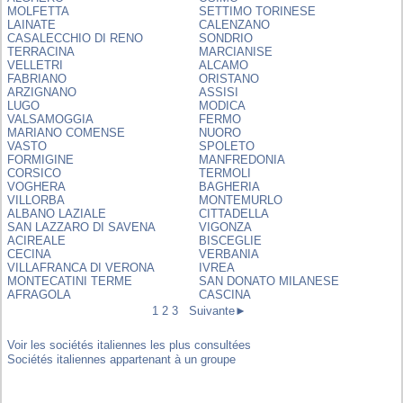
MOLFETTA
SETTIMO TORINESE
LAINATE
CALENZANO
CASALECCHIO DI RENO
SONDRIO
TERRACINA
MARCIANISE
VELLETRI
ALCAMO
FABRIANO
ORISTANO
ARZIGNANO
ASSISI
LUGO
MODICA
VALSAMOGGIA
FERMO
MARIANO COMENSE
NUORO
VASTO
SPOLETO
FORMIGINE
MANFREDONIA
CORSICO
TERMOLI
VOGHERA
BAGHERIA
VILLORBA
MONTEMURLO
ALBANO LAZIALE
CITTADELLA
SAN LAZZARO DI SAVENA
VIGONZA
ACIREALE
BISCEGLIE
CECINA
VERBANIA
VILLAFRANCA DI VERONA
IVREA
MONTECATINI TERME
SAN DONATO MILANESE
AFRAGOLA
CASCINA
1
2
3
Suivante►
Voir les sociétés italiennes les plus consultées
Sociétés italiennes appartenant à un groupe