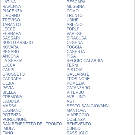
LATINA
PESCARA
RAVENNA
MESSINA
PIACENZA
COMO
LIVORNO
TRENTO
TREVISO
UDINE
TARANTO
AREZZO
LECCE
FORLI'
FERRARA
VARESE
SASSARI
SIRACUSA
BUSTO ARSIZIO
CESENA
NOVARA
FOGGIA
PESARO
CASERTA
ANCONA
PISA
LA SPEZIA
REGGIO CALABRIA
LUCCA
TERNI
CARPI
PISTOIA
GROSSETO
GALLARATE
CARRARA
FROSINONE
OLBIA
POMEZIA
PAVIA
CATANZARO
BIELLA
VITERBO
CREMONA
AVELLINO
L'AQUILA
ASTI
MASSA
SESTO SAN GIOVANNI
LEGNANO
MANTOVA
POTENZA
VIAREGGIO
PORDENONE
COSENZA
SAN BENEDETTO DEL TRONTO
BENEVENTO
IMOLA
CUNEO
FANO
SASSUOLO