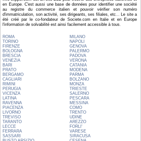
en Europe. C'est aussi une base de données pour identifier une société
au registre du commerce italien et pouvoir vérifier son numéro
d'immatriculation, son activité, ses dirigeants, ses filiales, etc... Le site a
été créé par le co-fondateur de Societe.com en Italie et en Europe
l'information de solvabilité est ainsi facilement accessible à tous.
ROMA
MILANO
TORINO
NAPOLI
FIRENZE
GENOVA
BOLOGNA
PALERMO
BRESCIA
PADOVA
VENEZIA
VERONA
BARI
CATANIA
PRATO
MODENA
BERGAMO
PARMA
CAGLIARI
BOLZANO
RIMINI
MONZA
PERUGIA
TRIESTE
VICENZA
SALERNO
LATINA
PESCARA
RAVENNA
MESSINA
PIACENZA
COMO
LIVORNO
TRENTO
TREVISO
UDINE
TARANTO
AREZZO
LECCE
FORLI'
FERRARA
VARESE
SASSARI
SIRACUSA
BUSTO ARSIZIO
CESENA