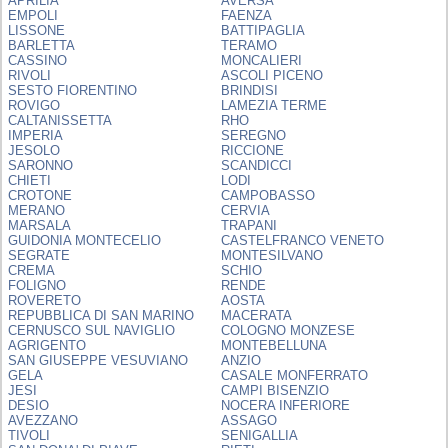
APRILIA
AVERSA
EMPOLI
FAENZA
LISSONE
BATTIPAGLIA
BARLETTA
TERAMO
CASSINO
MONCALIERI
RIVOLI
ASCOLI PICENO
SESTO FIORENTINO
BRINDISI
ROVIGO
LAMEZIA TERME
CALTANISSETTA
RHO
IMPERIA
SEREGNO
JESOLO
RICCIONE
SARONNO
SCANDICCI
CHIETI
LODI
CROTONE
CAMPOBASSO
MERANO
CERVIA
MARSALA
TRAPANI
GUIDONIA MONTECELIO
CASTELFRANCO VENETO
SEGRATE
MONTESILVANO
CREMA
SCHIO
FOLIGNO
RENDE
ROVERETO
AOSTA
REPUBBLICA DI SAN MARINO
MACERATA
CERNUSCO SUL NAVIGLIO
COLOGNO MONZESE
AGRIGENTO
MONTEBELLUNA
SAN GIUSEPPE VESUVIANO
ANZIO
GELA
CASALE MONFERRATO
JESI
CAMPI BISENZIO
DESIO
NOCERA INFERIORE
AVEZZANO
ASSAGO
TIVOLI
SENIGALLIA