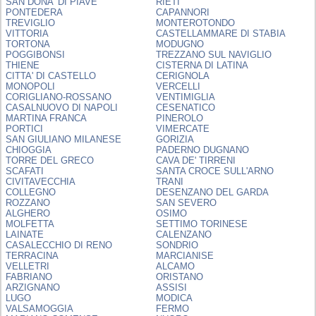
SAN DONA' DI PIAVE
RIETI
PONTEDERA
CAPANNORI
TREVIGLIO
MONTEROTONDO
VITTORIA
CASTELLAMMARE DI STABIA
TORTONA
MODUGNO
POGGIBONSI
TREZZANO SUL NAVIGLIO
THIENE
CISTERNA DI LATINA
CITTA' DI CASTELLO
CERIGNOLA
MONOPOLI
VERCELLI
CORIGLIANO-ROSSANO
VENTIMIGLIA
CASALNUOVO DI NAPOLI
CESENATICO
MARTINA FRANCA
PINEROLO
PORTICI
VIMERCATE
SAN GIULIANO MILANESE
GORIZIA
CHIOGGIA
PADERNO DUGNANO
TORRE DEL GRECO
CAVA DE' TIRRENI
SCAFATI
SANTA CROCE SULL'ARNO
CIVITAVECCHIA
TRANI
COLLEGNO
DESENZANO DEL GARDA
ROZZANO
SAN SEVERO
ALGHERO
OSIMO
MOLFETTA
SETTIMO TORINESE
LAINATE
CALENZANO
CASALECCHIO DI RENO
SONDRIO
TERRACINA
MARCIANISE
VELLETRI
ALCAMO
FABRIANO
ORISTANO
ARZIGNANO
ASSISI
LUGO
MODICA
VALSAMOGGIA
FERMO