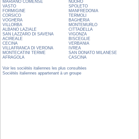
MARIANO COMENSE
NUORO
VASTO
SPOLETO
FORMIGINE
MANFREDONIA
CORSICO
TERMOLI
VOGHERA
BAGHERIA
VILLORBA
MONTEMURLO
ALBANO LAZIALE
CITTADELLA
SAN LAZZARO DI SAVENA
VIGONZA
ACIREALE
BISCEGLIE
CECINA
VERBANIA
VILLAFRANCA DI VERONA
IVREA
MONTECATINI TERME
SAN DONATO MILANESE
AFRAGOLA
CASCINA
Voir les sociétés italiennes les plus consultées
Sociétés italiennes appartenant à un groupe