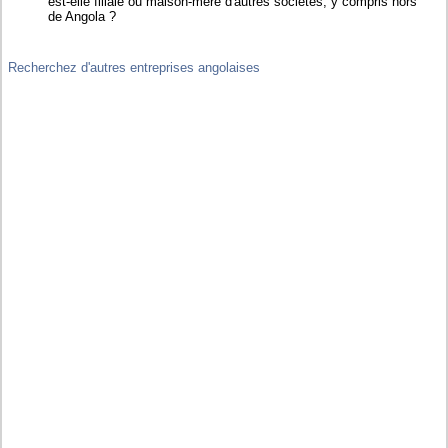
est-elle filiale ou maison-mère d'autres sociétés, y compris hors
de Angola ?
Recherchez d'autres entreprises angolaises