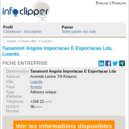
English
|
Français
Profil
Panier
Connexion - Inscription
Votre panier est vide
Angola
>
Toutes villes
>
Luanda
Tanamont Angola Importacao E Exportacao Lda,
Luanda
FICHE ENTREPRISE
Dénomination
Tanamont Angola Importacao E Exportacao Lda
Adresse
Avenida Lenine 7/9 Kinaxixi
Ville
Luanda
Pays
Angola
Type
Adresse unique
d'adresse
Téléphone
+244 22-------
DUNS®
36-------
Number
Voir les informations disponibles