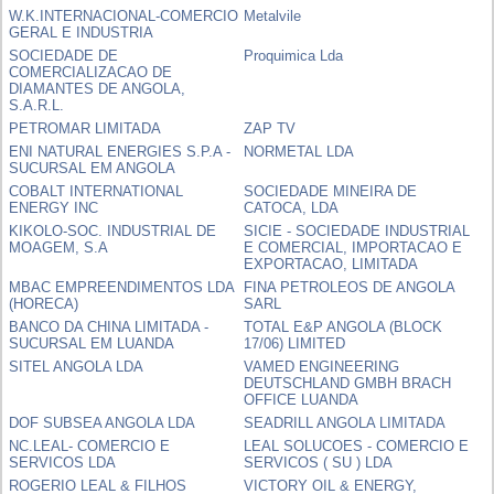
W.K.INTERNACIONAL-COMERCIO
Metalvile
GERAL E INDUSTRIA
SOCIEDADE DE
Proquimica Lda
COMERCIALIZACAO DE
DIAMANTES DE ANGOLA,
S.A.R.L.
PETROMAR LIMITADA
ZAP TV
ENI NATURAL ENERGIES S.P.A -
NORMETAL LDA
SUCURSAL EM ANGOLA
COBALT INTERNATIONAL
SOCIEDADE MINEIRA DE
ENERGY INC
CATOCA, LDA
KIKOLO-SOC. INDUSTRIAL DE
SICIE - SOCIEDADE INDUSTRIAL
MOAGEM, S.A
E COMERCIAL, IMPORTACAO E
EXPORTACAO, LIMITADA
MBAC EMPREENDIMENTOS LDA
FINA PETROLEOS DE ANGOLA
(HORECA)
SARL
BANCO DA CHINA LIMITADA -
TOTAL E&P ANGOLA (BLOCK
SUCURSAL EM LUANDA
17/06) LIMITED
SITEL ANGOLA LDA
VAMED ENGINEERING
DEUTSCHLAND GMBH BRACH
OFFICE LUANDA
DOF SUBSEA ANGOLA LDA
SEADRILL ANGOLA LIMITADA
NC.LEAL- COMERCIO E
LEAL SOLUCOES - COMERCIO E
SERVICOS LDA
SERVICOS ( SU ) LDA
ROGERIO LEAL & FILHOS
VICTORY OIL & ENERGY,