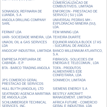
COMERCIALIZACAO DE
COMBUSTIVEIS, LIMITADA
SONANGOL REFINARIA DE
ENFORCON - PRESTACAO DE
LUANDA, S.A
SERVICO ( SU ) LDA
ANGOLA DRILLING COMPANY
UNIVERSAL PEDRAS MH -
SARL
EXPLORACAO MINEIRA (SU),
LDA.
FERMAT LDA
FEM MINING LDA
UARI- SOCIEDADE MINEIRA, LDA
TEIXEIRA DUARTE
UNAOIL OIL & GAS SERVICES
EQUINOR ANGOLA BLOCK 17 AS
LDA
- SUCURSAL DE ANGOLA
ANGOCAP INDUSTRIA, LIMITADA
BANCO MILLENNIUM ATLANTICO,
S.A.
EMPRESA PORTUARIA DE
FIBRASOL- SOLUCOES EM
CABINDA - E.P.
ENERGIA E TELECOMUN., LDA
BTA - BARCO TRADING ANGOLA
TOFA - PRODUTOS
ALIMENTARES EDE
CONFEITARIA, LDA
JPS COMERCIO GERAL
SONIMECH, LIMITADA
PRESTACAO DE SERVICOS
HULL BLYTH (ANGOLA), LTD
SIEMENS ENERGY S.A
SEATRADE/ AGENCIA MARITIMA
BESTFLY AIRCRAFT
DE ANGOLA,LDA
MANAGEMENT, LIMITADA
SCHLUMBERGER TECHNICAL
AFRICA FUTURE - COMERCIO
SERVICES, INC.
GERAL E INDUSTRIA, LDA