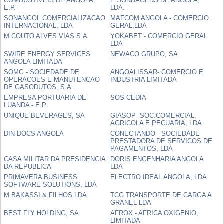
COMBUSTIVEIS DE ANGOLA,
E SONDAGENS DE ANGOLA,
E.P.
LDA.
SONANGOL COMERCIALIZACAO
MAFCOM ANGOLA - COMERCIO
INTERNACIONAL, LDA
GERAL,LDA
M.COUTO ALVES VIAS S.A
YOKABET - COMERCIO GERAL
LDA
SWIRE ENERGY SERVICES
NEWACO GRUPO, SA
ANGOLA LIMITADA
SOMG - SOCIEDADE DE
ANGOALISSAR- COMERCIO E
OPERACOES E MANUTENCAO
INDUSTRIA LIMITADA
DE GASODUTOS, S.A.
EMPRESA PORTUARIA DE
SOS CEDIA
LUANDA - E.P.
UNIQUE-BEVERAGES, SA
GIASOP- SOC.COMERCIAL,
AGRICOLA E PECUARIA, LDA
DIN DOCS ANGOLA
CONECTANDO - SOCIEDADE
PRESTADORA DE SERVICOS DE
PAGAMENTOS, LDA
CASA MILITAR DA PRESIDENCIA
DORIS ENGENHARIA ANGOLA
DA REPUBLICA
LDA
PRIMAVERA BUSINESS
ELECTRO IDEAL ANGOLA, LDA
SOFTWARE SOLUTIONS, LDA
M BAKASSI & FILHOS LDA
TCG TRANSPORTE DE CARGA A
GRANEL LDA
BEST FLY HOLDING, SA
AFROX - AFRICA OXIGENIO,
LIMITADA