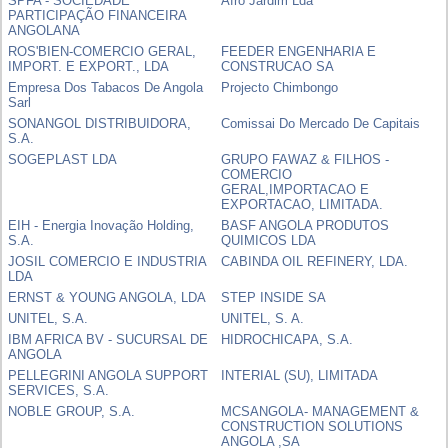
SPFA - SOCIEDADE
Afro Jardim Lda
PARTICIPAÇÃO FINANCEIRA
ANGOLANA
ROS'BIEN-COMERCIO GERAL,
FEEDER ENGENHARIA E
IMPORT. E EXPORT., LDA
CONSTRUCAO SA
Empresa Dos Tabacos De Angola
Projecto Chimbongo
Sarl
SONANGOL DISTRIBUIDORA,
Comissai Do Mercado De Capitais
S.A.
SOGEPLAST LDA
GRUPO FAWAZ & FILHOS -
COMERCIO
GERAL,IMPORTACAO E
EXPORTACAO, LIMITADA.
EIH - Energia Inovação Holding,
BASF ANGOLA PRODUTOS
S.A.
QUIMICOS LDA
JOSIL COMERCIO E INDUSTRIA
CABINDA OIL REFINERY, LDA.
LDA
ERNST & YOUNG ANGOLA, LDA
STEP INSIDE SA
UNITEL, S.A.
UNITEL, S. A.
IBM AFRICA BV - SUCURSAL DE
HIDROCHICAPA, S.A.
ANGOLA
PELLEGRINI ANGOLA SUPPORT
INTERIAL (SU), LIMITADA
SERVICES, S.A.
NOBLE GROUP, S.A.
MCSANGOLA- MANAGEMENT &
CONSTRUCTION SOLUTIONS
ANGOLA ,SA