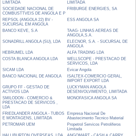
LIMITADA
LIMITADA
SOCIEDADE NACIONAL DE
FRIBURGE ENERGIES, SA
COMBUSTTVEIS DE ANGOLA E P
REPSOL (ANGOLA 22) BV -
ESS ANGOLA SA
SUCURSAL EM ANGOLA
BANCO KEVE, S.A
TAAG- LINHAS AEREAS DE
ANGOLA,S.A.
SONADRILL ANGOLA (SU), LDA
ELECNOR, S.A. - SUCURSAL DE
ANGOLA
HEBRUMEL LDA
ALFA TRADING LDA
COSTA BLANCA ANGOLA LDA
WELLSCOPE - PRESTACAO DE
SERVICOS, LDA
SICAM LDA
Evicar Angola
BANCO NACIONAL DE ANGOLA
ISALTEX-COMERCIO GERAL,
IMPORT EXPORT LDA
GRUPO FF - GESTAO DE
LUCKYMAN ANGOLA
ACTIVOS LDA
DESENVOLVIMENTO, LIMITADA
SMILODON - COMERCIO &
MONOFASICA ANGOLA SA
PRESTACAO DE SERVICOS ,
LDA
FRIEDLANDER ANGOLA - TUBOS
Empresa Nacional De
E MONTAGENS, LIMITADA
Abastecimento Tecnico Material
PETROMAR UEM
Propetrol Servicos Petroliferos
Limitada
HALLIBURTON OVERSEAS, LDA
ANGOMART - CASH & CARRY,