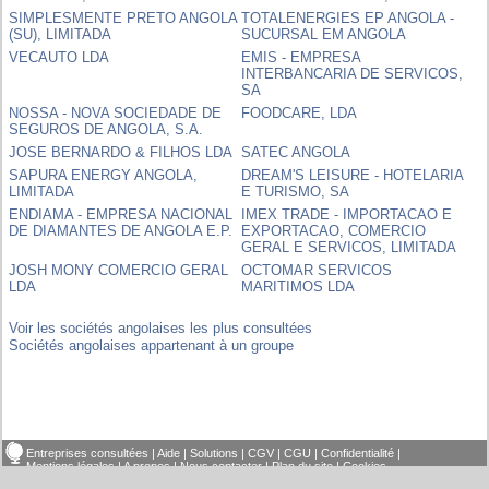
SIMPLESMENTE PRETO ANGOLA
TOTALENERGIES EP ANGOLA -
(SU), LIMITADA
SUCURSAL EM ANGOLA
VECAUTO LDA
EMIS - EMPRESA
INTERBANCARIA DE SERVICOS,
SA
NOSSA - NOVA SOCIEDADE DE
FOODCARE, LDA
SEGUROS DE ANGOLA, S.A.
JOSE BERNARDO & FILHOS LDA
SATEC ANGOLA
SAPURA ENERGY ANGOLA,
DREAM'S LEISURE - HOTELARIA
LIMITADA
E TURISMO, SA
ENDIAMA - EMPRESA NACIONAL
IMEX TRADE - IMPORTACAO E
DE DIAMANTES DE ANGOLA E.P.
EXPORTACAO, COMERCIO
GERAL E SERVICOS, LIMITADA
JOSH MONY COMERCIO GERAL
OCTOMAR SERVICOS
LDA
MARITIMOS LDA
Voir les sociétés angolaises les plus consultées
Sociétés angolaises appartenant à un groupe
Entreprises consultées
|
Aide
|
Solutions
|
CGV
|
CGU
|
Confidentialité
|
Mentions légales
|
A propos
|
Nous contacter
|
Plan du site
|
Cookies
© Infoclipper SAS 2024 - Reproduction interdite