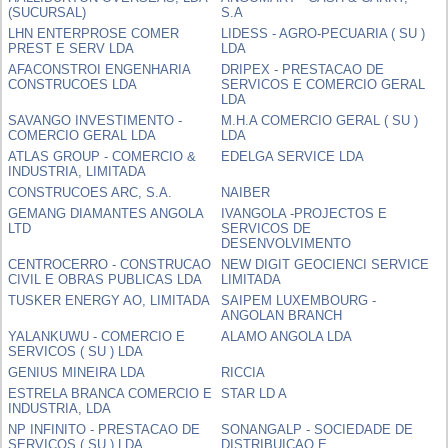
(SUCURSAL)
S.A
LHN ENTERPROSE COMER
LIDESS - AGRO-PECUARIA ( SU )
PREST E SERV LDA
LDA
AFACONSTROI ENGENHARIA
DRIPEX - PRESTACAO DE
CONSTRUCOES LDA
SERVICOS E COMERCIO GERAL
LDA
SAVANGO INVESTIMENTO -
M.H.A COMERCIO GERAL ( SU )
COMERCIO GERAL LDA
LDA
ATLAS GROUP - COMERCIO &
EDELGA SERVICE LDA
INDUSTRIA, LIMITADA
CONSTRUCOES ARC, S.A.
NAIBER
GEMANG DIAMANTES ANGOLA
IVANGOLA -PROJECTOS E
LTD
SERVICOS DE
DESENVOLVIMENTO
CENTROCERRO - CONSTRUCAO
NEW DIGIT GEOCIENCI SERVICE
CIVIL E OBRAS PUBLICAS LDA
LIMITADA
TUSKER ENERGY AO, LIMITADA
SAIPEM LUXEMBOURG -
ANGOLAN BRANCH
YALANKUWU - COMERCIO E
ALAMO ANGOLA LDA
SERVICOS ( SU ) LDA
GENIUS MINEIRA LDA
RICCIA
ESTRELA BRANCA COMERCIO E
STAR LD A
INDUSTRIA, LDA
NP INFINITO - PRESTACAO DE
SONANGALP - SOCIEDADE DE
SERVICOS ( SU ) LDA
DISTRIBUICAO E