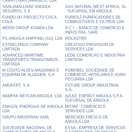
CAMATCHIA-CAMAGICO, LDA
SANLAMALLIANZ ANGOLA
GAS NATURAL WEST AFRICA, SL
SEGUROS, S.A.
- SUCURSAL EM ANGOLA
FUNDO DO PROJECTO COCA-
PURIFILT-PURIFICADORES DE
COLA
COMBUSTIVEIS E FILTROS LDA
WOOD GROUP KIANDA LDA
B.C.I. - BANCO DE COMERCIO E
INDUSTRIA, SARL
PS ANGOLA SHIPPING (SU), LDA
ROCASTRO
ESTRELANGO COMPANY
CRESTIGO PROVISION OF
LIMITADA
SERVICES LDA
ADVANCED MARITIME
LEDIL COMERCAO E INDUSTRIA
TRANSPORTS-TRANSITARIOS,
LIMITADA
LIMITADA
M.COUTO ALVES-MAQUINAS E
POMOBEL SOCIEDADE DE
EQUIPAM.DE ALUGUER, S.A
COMERCIO, HOTELARIA E AGRO
PECUARIA LDA
AMUFERT, S.A.
FUTURE GROUP INDUSTRIAL
S.A.
NAMPAK BEVCAN ANGOLA, LDA
AZULE ENERGY ANGOLA S.P.A -
SUCURSAL DE ANGOLA
ENAGOL ENERGIAS DE ANGOLA,
MITAM - COMERCIO E
LDA
SERVIDOS LDA
GRUPO AROSFRAN SARL
MERCADO FRESCO DE
ANGOLA,LDA
SOCIEDADE NACIONAL DE
ESSA - EMPRESA DE SERVICOS