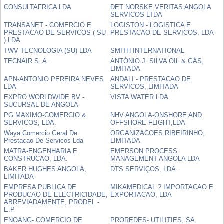
CONSULTAFRICA LDA
DET NORSKE VERITAS ANGOLA
SERVICOS LTDA
TRANSANET - COMERCIO E
LOGISTON - LOGISTICA E
PRESTACAO DE SERVICOS ( SU
PRESTACAO DE SERVICOS, LDA
) LDA
TWV TECNOLOGIA (SU) LDA
SMITH INTERNATIONAL
TECNAIR S. A.
ANTÓNIO J. SILVA OIL & GÁS,
LIMITADA
APN-ANTONIO PEREIRA NEVES
ANDALI - PRESTACAO DE
LDA
SERVICOS, LIMITADA
EXPRO WORLDWIDE BV -
VISTA WATER LDA
SUCURSAL DE ANGOLA
PG MAXIMO-COMERCIO &
NHV ANGOLA-ONSHORE AND
SERVICOS, LDA.
OFFSHORE FLIGHT,LDA
Waya Comercio Geral De
ORGANIZACOES RIBEIRINHO,
Prestacao De Servicos Lda
LIMITADA
MATRA-ENGENHARIA E
EMERSON PROCESS
CONSTRUCAO, LDA.
MANAGEMENT ANGOLA LDA
BAKER HUGHES ANGOLA,
DTS SERVIÇOS, LDA.
LIMITADA
EMPRESA PUBLICA DE
MIKAMEDICAL ? IMPORTACAO E
PRODUCAO DE ELECTRICIDADE,
EXPORTACAO, LDA
ABREVIADAMENTE, PRODEL -
E.P
ENOANG- COMERCIO DE
PROREDES- UTILITIES, SA