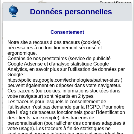
English
|
Français
Données personnelles
Profil
Panier
Consentement
Connexion - Inscription
Votre panier est vide
Notre site a recours à des traceurs (cookies)
Angola
nécessaires à un fonctionnement sécurisé et
Liste de villes angolaises hébergeant des sièges
ergonomique.
sociaux
Certains de nos prestataires (service de publicité
Google Adsense et d'analyse statistique Google
Rechercher une entreprise angolaise avec sa dénomination sociale
Analytics, en savoir plus sur l'utilisation de données par
Sélectionnez la ville qui vous intéresse dans la liste ci-dessous
Google :
https://policies.google.com/technologies/partner-sites )
A partir de cette liste des villes angolaises les plus actives
peuvent également en déposer dans votre navigateur.
économiquement, retrouvez les sociétés dont le siège social y est établi.
Ces traceurs (ou cookies, informations stockées dans
La liste contient les villes avec le plus grand nombre de sièges. Pour
votre navigateur) sont répartis en 2 types.
trouver d'autres entreprises angolaises établies dans d'autres villes,
Les traceurs pour lesquels le consentement de
utilisez le moteur de recherche grâce auquel vous pouvez accéder à
l'utilisateur n'est pas demandé par la RGPD. Pour notre
toutes les sociétés quelle que soit leur adresse.
site il s'agit de traceurs fonctionnels (pour l'identification
des clients par exemple), des traceurs de
Les éléments d'identification et d'immatriculation des sociétés angolaises
personnalisation (pour afficher des données adaptées à
sont disponibles dans nos documents. Vous y trouverez notamment
votre usage). Les traceurs à fin de statistiques ne
l'équivalent local du numéro SIRET ou SIREN angolais. Vous pouvez
contiennent aucune information pouvant vous identifier
ainsi obtenir les données équivalentes à un Kbis en Angola.