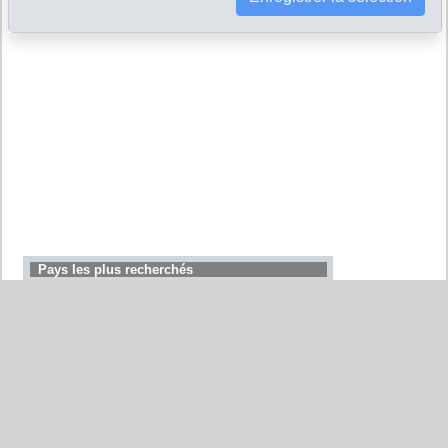
Pays les plus recherchés
Allemagne
Belgique
Etats-Unis
Italie
France
Chine
Suisse
Espagne
Royaume-Uni
Maroc
Canada
Pays-Bas
Japon
Afrique du Sud
Inde
Portugal
Pologne
Corée du Sud