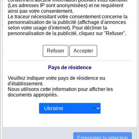
Info-clipper.com est un site B2B pour trouver des entreprises angolaises
(Les adresses IP sont anonymisées) et ne requièrent
et en Afrique. C'est aussi une base de données pour identifier une société
ainsi pas votre consentement.
au registre du commerce angolais et pouvoir vérifier son numéro
Le traceur nécessitant votre consentement concerne la
d'immatriculation, son activité, ses dirigeants, ses filiales, etc... Le site a
personnalisation de la publicité (affichage d'annonces
été créé par le co-fondateur de Societe.com en Angola et en Afrique
selon votre usage d'internet). Pour décliner la
l'information de solvabilité est ainsi facilement accessible à tous.
personnalisation de la publicité, cliquez sur "Refuser".
Luanda
Refuser
Accepter
Voir les sociétés angolaises les plus consultées
Sociétés angolaises appartenant à un groupe
Pays de résidence
Veuillez indiquer votre pays de résidence ou
d'établissement.
Nous utilisons cette information pour afficher les
documents appropriés.
Enregistrer la sélection