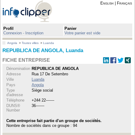
English
|
Français
Profil
Panier
Connexion - Inscription
Votre panier est vide
Angola
>
Toutes villes
>
Luanda
REPUBLICA DE ANGOLA, Luanda
FICHE ENTREPRISE
Dénomination
REPUBLICA DE ANGOLA
Adresse
Rua 17 De Setembro
Ville
Luanda
Pays
Angola
Type
Siège social
d'adresse
Téléphone
+244 22-------
DUNS®
36-------
Number
Cette entreprise fait partie d'un groupe de sociétés.
Nombre de sociétés dans ce groupe : 94