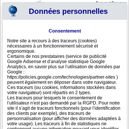
English
|
Français
Données personnelles
Profil
Panier
Consentement
Connexion - Inscription
Votre panier est vide
Notre site a recours à des traceurs (cookies)
Angola
>
Toutes villes
>
Luanda
nécessaires à un fonctionnement sécurisé et
Costimanas Comercio Geral Importacao Exportacao
ergonomique.
Lda, Luanda
Certains de nos prestataires (service de publicité
Google Adsense et d'analyse statistique Google
FICHE ENTREPRISE
Analytics, en savoir plus sur l'utilisation de données par
Dénomination
Costimanas Comercio Geral Importacao Exportacao
Google :
Lda
https://policies.google.com/technologies/partner-sites )
Adresse
63 r/c Rue Hojy Ya Henda
peuvent également en déposer dans votre navigateur.
Ville
Luanda
Ces traceurs (ou cookies, informations stockées dans
Pays
Angola
votre navigateur) sont répartis en 2 types.
Type
Adresse unique
Les traceurs pour lesquels le consentement de
d'adresse
l'utilisateur n'est pas demandé par la RGPD. Pour notre
Téléphone
+244 23-----
site il s'agit de traceurs fonctionnels (pour l'identification
DUNS®
36-------
des clients par exemple), des traceurs de
Number
personnalisation (pour afficher des données adaptées à
votre usage). Les traceurs à fin de statistiques ne
contiennent aucune information pouvant vous identifier