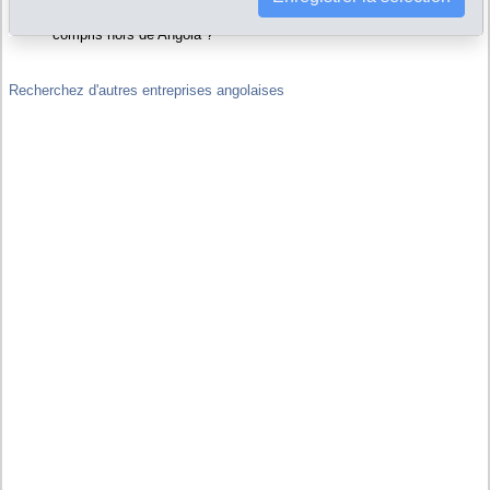
Liens financiers : Costimanas Comercio Geral Importacao
Exportacao Lda est-elle filiale ou maison-mère d'autres sociétés, y
compris hors de Angola ?
Recherchez d'autres entreprises angolaises