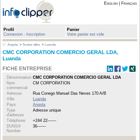
English
|
Français
Profil
Panier
Connexion - Inscription
Votre panier est vide
Angola
>
Toutes villes
>
Luanda
CMC CORPORATION COMERCIO GERAL LDA,
Luanda
FICHE ENTREPRISE
Dénomination
CMC CORPORATION COMERCIO GERAL LDA
Nom
CM CORPORATION
commercial
Adresse
Rua Conego Manuel Das Neves 170 A/B
Ville
Luanda
Pays
Angola
Type
Adresse unique
d'adresse
Téléphone
+244 22-------
DUNS®
36-------
Number