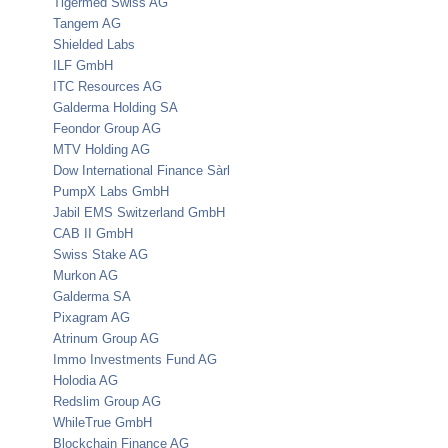
Tigermed Swiss AG
Tangem AG
Shielded Labs
ILF GmbH
ITC Resources AG
Galderma Holding SA
Feondor Group AG
MTV Holding AG
Dow International Finance Sàrl
PumpX Labs GmbH
Jabil EMS Switzerland GmbH
CAB II GmbH
Swiss Stake AG
Murkon AG
Galderma SA
Pixagram AG
Atrinum Group AG
Immo Investments Fund AG
Holodia AG
Redslim Group AG
WhileTrue GmbH
Blockchain Finance AG