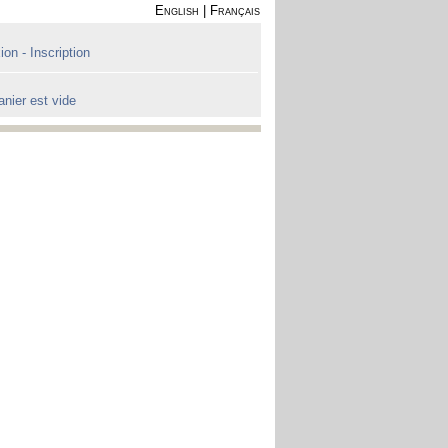
English
|
Français
on - Inscription
anier est vide