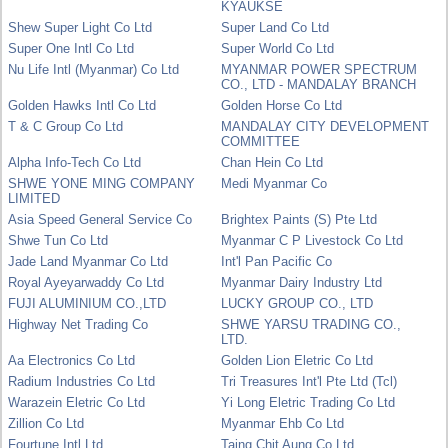
KYAUKSE
Shew Super Light Co Ltd
Super Land Co Ltd
Super One Intl Co Ltd
Super World Co Ltd
Nu Life Intl (Myanmar) Co Ltd
MYANMAR POWER SPECTRUM
CO., LTD - MANDALAY BRANCH
Golden Hawks Intl Co Ltd
Golden Horse Co Ltd
T & C Group Co Ltd
MANDALAY CITY DEVELOPMENT
COMMITTEE
Alpha Info-Tech Co Ltd
Chan Hein Co Ltd
SHWE YONE MING COMPANY
Medi Myanmar Co
LIMITED
Asia Speed General Service Co
Brightex Paints (S) Pte Ltd
Shwe Tun Co Ltd
Myanmar C P Livestock Co Ltd
Jade Land Myanmar Co Ltd
Int'l Pan Pacific Co
Royal Ayeyarwaddy Co Ltd
Myanmar Dairy Industry Ltd
FUJI ALUMINIUM CO.,LTD
LUCKY GROUP CO., LTD
Highway Net Trading Co
SHWE YARSU TRADING CO.,
LTD.
Aa Electronics Co Ltd
Golden Lion Eletric Co Ltd
Radium Industries Co Ltd
Tri Treasures Int'l Pte Ltd (Tcl)
Warazein Eletric Co Ltd
Yi Long Eletric Trading Co Ltd
Zillion Co Ltd
Myanmar Ehb Co Ltd
Fourtune Intl Ltd
Taing Chit Aung Co Ltd