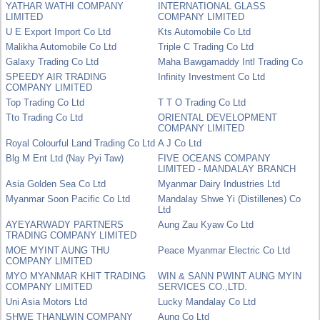
YATHAR WATHI COMPANY
INTERNATIONAL GLASS
LIMITED
COMPANY LIMITED
U E Export Import Co Ltd
Kts Automobile Co Ltd
Malikha Automobile Co Ltd
Triple C Trading Co Ltd
Galaxy Trading Co Ltd
Maha Bawgamaddy Intl Trading Co
SPEEDY AIR TRADING
Infinity Investment Co Ltd
COMPANY LIMITED
Top Trading Co Ltd
T T O Trading Co Ltd
Tto Trading Co Ltd
ORIENTAL DEVELOPMENT
COMPANY LIMITED
Royal Colourful Land Trading Co Ltd
A J Co Ltd
Blg M Ent Ltd (Nay Pyi Taw)
FIVE OCEANS COMPANY
LIMITED - MANDALAY BRANCH
Asia Golden Sea Co Ltd
Myanmar Dairy Industries Ltd
Myanmar Soon Pacific Co Ltd
Mandalay Shwe Yi (Distillenes) Co
Ltd
AYEYARWADY PARTNERS
Aung Zau Kyaw Co Ltd
TRADING COMPANY LIMITED
MOE MYINT AUNG THU
Peace Myanmar Electric Co Ltd
COMPANY LIMITED
MYO MYANMAR KHIT TRADING
WIN & SANN PWINT AUNG MYIN
COMPANY LIMITED
SERVICES CO.,LTD.
Uni Asia Motors Ltd
Lucky Mandalay Co Ltd
SHWE THANLWIN COMPANY
Aung Co Ltd