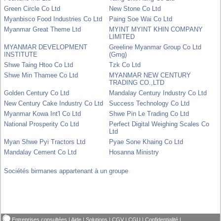
Green Circle Co Ltd
New Stone Co Ltd
Myanbisco Food Industries Co Ltd
Paing Soe Wai Co Ltd
Myanmar Great Theme Ltd
MYINT MYINT KHIN COMPANY
LIMITED
MYANMAR DEVELOPMENT
Greeline Myanmar Group Co Ltd
INSTITUTE
(Gmg)
Shwe Taing Htoo Co Ltd
Tzk Co Ltd
Shwe Min Thamee Co Ltd
MYANMAR NEW CENTURY
TRADING CO.,LTD
Golden Century Co Ltd
Mandalay Century Industry Co Ltd
New Century Cake Industry Co Ltd
Success Technology Co Ltd
Myanmar Kowa Int'l Co Ltd
Shwe Pin Le Trading Co Ltd
National Prosperity Co Ltd
Perfect Digital Weighing Scales Co
Ltd
Myan Shwe Pyi Tractors Ltd
Pyae Sone Khaing Co Ltd
Mandalay Cement Co Ltd
Hosanna Ministry
Sociétés birmanes appartenant à un groupe
Entreprises consultées
|
Aide
|
Solutions
|
CGV
|
CGU
|
Confidentialité
|