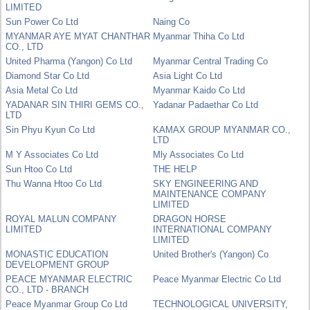
LIMITED
Sun Power Co Ltd
Naing Co
MYANMAR AYE MYAT CHANTHAR
Myanmar Thiha Co Ltd
CO., LTD
United Pharma (Yangon) Co Ltd
Myanmar Central Trading Co
Diamond Star Co Ltd
Asia Light Co Ltd
Asia Metal Co Ltd
Myanmar Kaido Co Ltd
YADANAR SIN THIRI GEMS CO.,
Yadanar Padaethar Co Ltd
LTD
Sin Phyu Kyun Co Ltd
KAMAX GROUP MYANMAR CO.,
LTD
M Y Associates Co Ltd
Mly Associates Co Ltd
Sun Htoo Co Ltd
THE HELP
Thu Wanna Htoo Co Ltd
SKY ENGINEERING AND
MAINTENANCE COMPANY
LIMITED
ROYAL MALUN COMPANY
DRAGON HORSE
LIMITED
INTERNATIONAL COMPANY
LIMITED
MONASTIC EDUCATION
United Brother's (Yangon) Co
DEVELOPMENT GROUP
PEACE MYANMAR ELECTRIC
Peace Myanmar Electric Co Ltd
CO., LTD - BRANCH
Peace Myanmar Group Co Ltd
TECHNOLOGICAL UNIVERSITY,