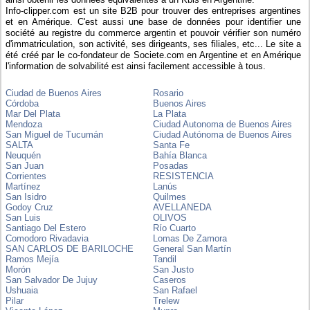
Info-clipper.com est un site B2B pour trouver des entreprises argentines
et en Amérique. C'est aussi une base de données pour identifier une
société au registre du commerce argentin et pouvoir vérifier son numéro
d'immatriculation, son activité, ses dirigeants, ses filiales, etc... Le site a
été créé par le co-fondateur de Societe.com en Argentine et en Amérique
l'information de solvabilité est ainsi facilement accessible à tous.
Ciudad de Buenos Aires
Rosario
Córdoba
Buenos Aires
Mar Del Plata
La Plata
Mendoza
Ciudad Autonoma de Buenos Aires
San Miguel de Tucumán
Ciudad Autónoma de Buenos Aires
SALTA
Santa Fe
Neuquén
Bahía Blanca
San Juan
Posadas
Corrientes
RESISTENCIA
Martínez
Lanús
San Isidro
Quilmes
Godoy Cruz
AVELLANEDA
San Luis
OLIVOS
Santiago Del Estero
Río Cuarto
Comodoro Rivadavia
Lomas De Zamora
SAN CARLOS DE BARILOCHE
General San Martín
Ramos Mejía
Tandil
Morón
San Justo
San Salvador De Jujuy
Caseros
Ushuaia
San Rafael
Pilar
Trelew