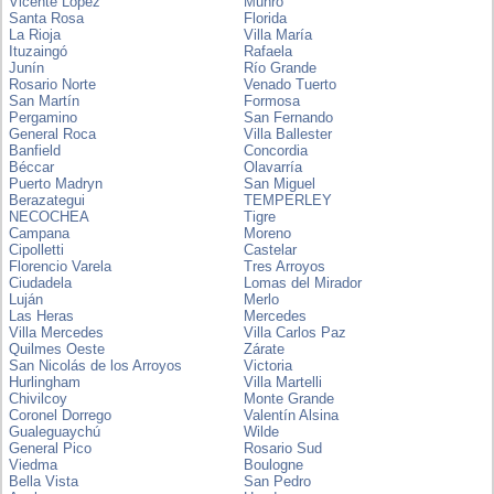
Vicente López
Munro
Santa Rosa
Florida
La Rioja
Villa María
Ituzaingó
Rafaela
Junín
Río Grande
Rosario Norte
Venado Tuerto
San Martín
Formosa
Pergamino
San Fernando
General Roca
Villa Ballester
Banfield
Concordia
Béccar
Olavarría
Puerto Madryn
San Miguel
Berazategui
TEMPERLEY
NECOCHEA
Tigre
Campana
Moreno
Cipolletti
Castelar
Florencio Varela
Tres Arroyos
Ciudadela
Lomas del Mirador
Luján
Merlo
Las Heras
Mercedes
Villa Mercedes
Villa Carlos Paz
Quilmes Oeste
Zárate
San Nicolás de los Arroyos
Victoria
Hurlingham
Villa Martelli
Chivilcoy
Monte Grande
Coronel Dorrego
Valentín Alsina
Gualeguaychú
Wilde
General Pico
Rosario Sud
Viedma
Boulogne
Bella Vista
San Pedro