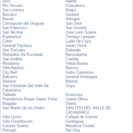
Azul
Haedo
Río Tercero
Chacabuco
San Lorenzo
Maipú
Burzaco
Sarandí
Bernal
Adrogué
Concepción del Uruguay
San José
San Francisco
San Vicente
San Nicolas
Jose Leon Suarez
Esperanza
Trenque Lauquen
Colón
Luján De Cuyo
General Pacheco
Santo Tomé
Don Torcuato
Eldorado
Remedios De Escalada
Reconquista
San Andres
Casilda
Rivadavia
Yerba Buena
Villa Adelina
Berisso
City Bell
Isidro Casanova
Balcarce
General Rodríguez
Rawson
Barrios
San Fernando Del Valle De
Goya
Catamarca
Tablada
Acassuso
Presidencia Roque Sáenz Peña
Caleta Olivia
Bragado
Oberá
San Martín de los Andes
SAN FDO DEL VALLE DE
CATAMARCA
Villa Lynch
Cañada de Gómez
Villa Constitución
Gualeguay
Coronel Suárez
Mendoza Ciudad
Pehuajó
Del Viso