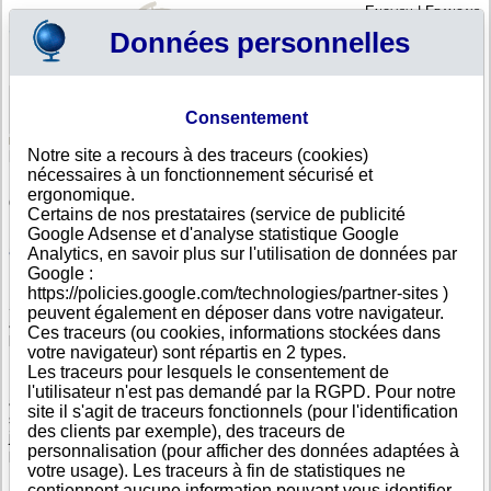
English
|
Français
Données personnelles
Profil
Panier
Consentement
Connexion - Inscription
Votre panier est vide
Notre site a recours à des traceurs (cookies)
Argentine
>
Toutes villes
nécessaires à un fonctionnement sécurisé et
Liste d'entreprises argentines dont le siège social est à
ergonomique.
COMANDANTE NICANOR OTAMENDI
Certains de nos prestataires (service de publicité
Google Adsense et d'analyse statistique Google
Recherchez une entreprise argentine avec sa dénomination sociale, son
adresse ou son numéro de registre argentin.
Analytics, en savoir plus sur l'utilisation de données par
Google :
https://policies.google.com/technologies/partner-sites )
Si votre entreprise exporte et vend à une clientèle argentine, importe
peuvent également en déposer dans votre navigateur.
auprès d'un fournisseur argentin, il est indispensable de vous assurer de
Ces traceurs (ou cookies, informations stockées dans
la solidité et de la fiabilité de vos partenaires en Argentine.
votre navigateur) sont répartis en 2 types.
Les traceurs pour lesquels le consentement de
En Amérique, Info-clipper.com vous apporte toute l'information nécessaire
l'utilisateur n'est pas demandé par la RGPD. Pour notre
à cette évaluation notamment grâce au score de défaillance, au rating de
site il s'agit de traceurs fonctionnels (pour l'identification
solvabilité, au calcul des délais de paiement constatés et au suivi
des clients par exemple), des traceurs de
juridique des sociétés argentines en ce qui concerne toutes les
personnalisation (pour afficher des données adaptées à
procédures de redressement ou de liquidation en Argentine.
votre usage). Les traceurs à fin de statistiques ne
contiennent aucune information pouvant vous identifier