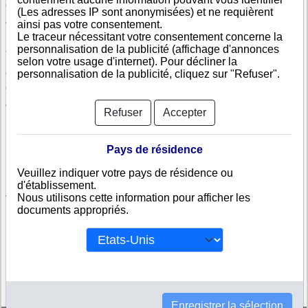
OTAMENDI CABLE COLOR S.A.
GLOBO S.R.L.
(Les adresses IP sont anonymisées) et ne requièrent
AYALA NADIA SOLEDAD
PAPAS DE LA COSTA S.A.
ainsi pas votre consentement.
PAPAS DEL SUDESTE S.A.
EL PARQUE PAPAS S.R.L.
Le traceur nécessitant votre consentement concerne la
personnalisation de la publicité (affichage d'annonces
J.F. AUSTRAL SA
COMPAÑIA ALIMENTICIA DE LA
COSTA S.R.L.
selon votre usage d'internet). Pour décliner la
personnalisation de la publicité, cliquez sur "Refuser".
GOLDEN PAPAS S/A
MANSILLA LUIS RODOLFO
GARCIA EDUARDO NESTOR
ACOSTA JUAN DARIO
ARGUELLO SILVANA LOURDES
ASOCIACION CIVIL DE
Refuser
Accepter
PRODUCTORES
AGROPECUARIOS PARA EL
CONTROL DE PLAGAS DE
GENERAL ALVARADO
Pays de résidence
RODRIGUEZ JULIAN IGNACIO
AGRIPACK S.A.
Veuillez indiquer votre pays de résidence ou
MIRAMAR BIENES RAICES S.A.
d'établissement.
Nous utilisons cette information pour afficher les
Voir les sociétés argentines les plus consultées
documents appropriés.
Sociétés argentines appartenant à un groupe
Enregistrer la sélection