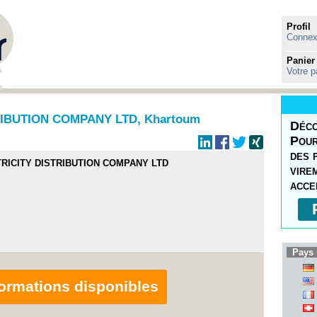
Profil
Connexi
Panier
Votre p
IBUTION COMPANY LTD, Khartoum
Déco
Pour
des 
RICITY DISTRIBUTION COMPANY LTD
vire
acce
Pays 
nformations disponibles