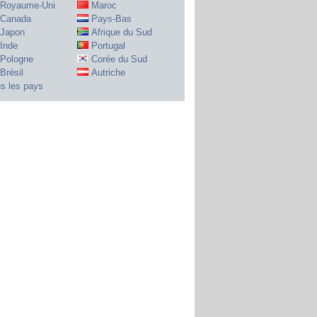
Royaume-Uni
Maroc
Canada
Pays-Bas
Japon
Afrique du Sud
Inde
Portugal
Pologne
Corée du Sud
Brésil
Autriche
s les pays