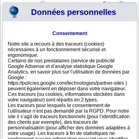
English
|
Français
Données personnelles
Profil
Panier
Consentement
Connexion - Inscription
Votre panier est vide
Notre site a recours à des traceurs (cookies)
Soudan
>
Toutes villes
>
Khartoum
nécessaires à un fonctionnement sécurisé et
HI CLASS IMPORTS, Khartoum
ergonomique.
Certains de nos prestataires (service de publicité
FICHE ENTREPRISE
Google Adsense et d'analyse statistique Google
Dénomination
HI CLASS IMPORTS
Analytics, en savoir plus sur l'utilisation de données par
Adresse
New Extension, Flat 2, Plot 36 Street No. 15
Google :
Ville
Khartoum
https://policies.google.com/technologies/partner-sites )
Pays
Soudan
peuvent également en déposer dans votre navigateur.
Type
Adresse unique
Ces traceurs (ou cookies, informations stockées dans
d'adresse
votre navigateur) sont répartis en 2 types.
DUNS®
36-------
Les traceurs pour lesquels le consentement de
Number
l'utilisateur n'est pas demandé par la RGPD. Pour notre
site il s'agit de traceurs fonctionnels (pour l'identification
des clients par exemple), des traceurs de
Voir les informations disponibles
personnalisation (pour afficher des données adaptées à
votre usage). Les traceurs à fin de statistiques ne
contiennent aucune information pouvant vous identifier