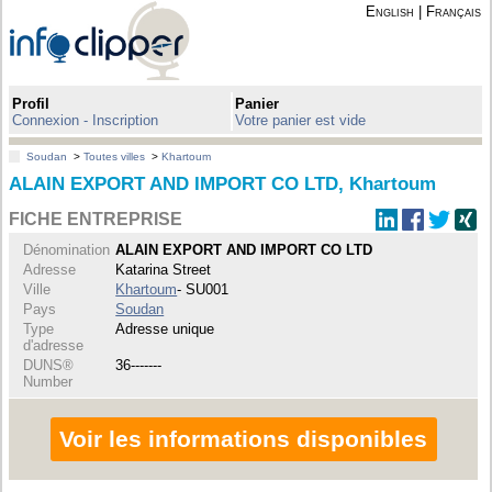
English
|
Français
Profil
Panier
Connexion - Inscription
Votre panier est vide
Soudan
>
Toutes villes
>
Khartoum
ALAIN EXPORT AND IMPORT CO LTD, Khartoum
FICHE ENTREPRISE
Dénomination
ALAIN EXPORT AND IMPORT CO LTD
Adresse
Katarina Street
Ville
Khartoum
- SU001
Pays
Soudan
Type
Adresse unique
d'adresse
DUNS®
36-------
Number
Voir les informations disponibles