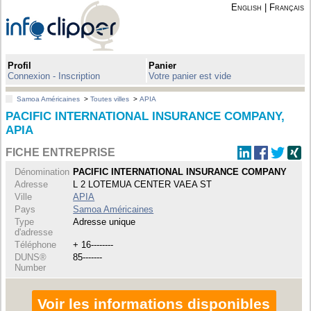
English
|
Français
Profil
Panier
Connexion - Inscription
Votre panier est vide
Samoa Américaines
>
Toutes villes
>
APIA
PACIFIC INTERNATIONAL INSURANCE COMPANY,
APIA
FICHE ENTREPRISE
Dénomination
PACIFIC INTERNATIONAL INSURANCE COMPANY
Adresse
L 2 LOTEMUA CENTER VAEA ST
Ville
APIA
Pays
Samoa Américaines
Type
Adresse unique
d'adresse
Téléphone
+ 16--------
DUNS®
85-------
Number
Voir les informations disponibles