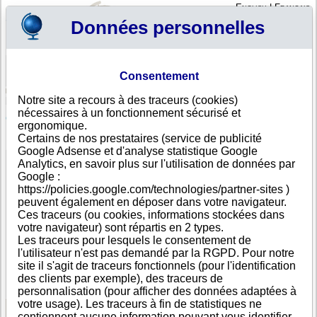
English
|
Français
Données personnelles
Profil
Panier
Consentement
Connexion - Inscription
Votre panier est vide
Notre site a recours à des traceurs (cookies)
Moldavie
>
Toutes villes
>
Mun. Chisinau
nécessaires à un fonctionnement sécurisé et
QAIR MOLENERGY, SRL, mun. Chisinau
ergonomique.
Certains de nos prestataires (service de publicité
FICHE ENTREPRISE
Google Adsense et d'analyse statistique Google
Dénomination
QAIR MOLENERGY, SRL
Analytics, en savoir plus sur l'utilisation de données par
Adresse
20 str. Rosiori
Google :
Ville
Mun. Chisinau
https://policies.google.com/technologies/partner-sites )
Pays
Moldavie
peuvent également en déposer dans votre navigateur.
Type
Siège social
Ces traceurs (ou cookies, informations stockées dans
d'adresse
votre navigateur) sont répartis en 2 types.
DUNS®
53-------
Les traceurs pour lesquels le consentement de
Number
l'utilisateur n'est pas demandé par la RGPD. Pour notre
site il s'agit de traceurs fonctionnels (pour l'identification
Cette entreprise fait partie d'un groupe de sociétés.
des clients par exemple), des traceurs de
Nombre de sociétés dans ce groupe : 141
personnalisation (pour afficher des données adaptées à
votre usage). Les traceurs à fin de statistiques ne
contiennent aucune information pouvant vous identifier