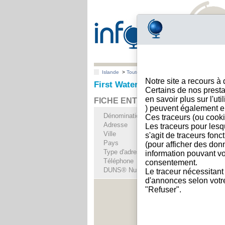
Islande
>
Toutes villes
>
Kopavogi
Notre site a recours à
First Water hf., Kopavogi
Certains de nos presta
en savoir plus sur l'ut
FICHE ENTREPRISE
) peuvent également e
Dénomination
First Water hf.
Ces traceurs (ou cooki
Adresse
Urdarhvarfi 8
Les traceurs pour lesq
Ville
Kopavogi
- 203
s'agit de traceurs fonc
Pays
Islande
(pour afficher des don
Type d'adresse
Adresse unique
information pouvant vo
Téléphone
+354 69-----
consentement.
DUNS® Number
50-------
Le traceur nécessitant
d'annonces selon votre 
"Refuser".
Voir les i