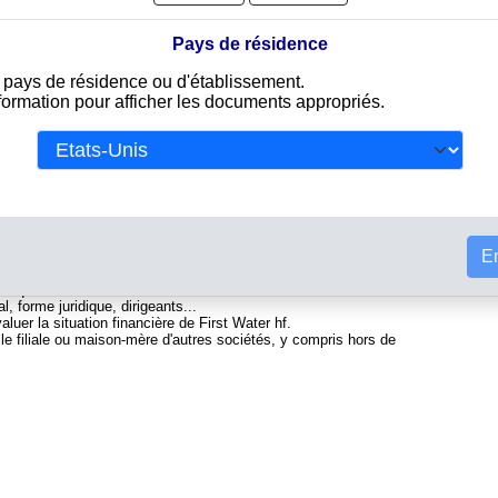
Pays de résidence
e pays de résidence ou d'établissement.
nformation pour afficher les documents appropriés.
 du commerce islandais. Info-clipper.com vous propose une large
ant d'une part des informations issues des données légales
Tou
ivalent d'un Kbis et d'autres part des analyses et enquêtes
et la solvabilité de cette entreprise.
t des informations telles que :
En
ional permettant d'identifier chaque société
t l'équivalent du SIREN
l, forme juridique, dirigeants...
aluer la situation financière de First Water hf.
elle filiale ou maison-mère d'autres sociétés, y compris hors de