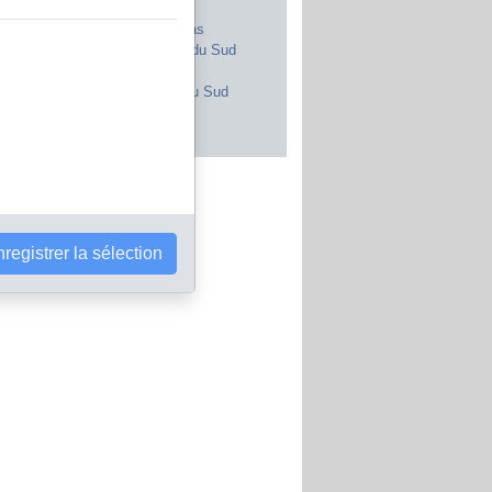
Royaume-Uni
Maroc
Canada
Pays-Bas
Japon
Afrique du Sud
Inde
Portugal
Pologne
Corée du Sud
Brésil
Autriche
s les pays
registrer la sélection