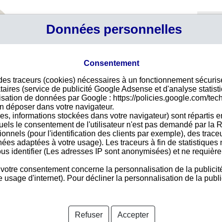
Profil
Données personnelles
Connexi
Panier
Votre p
Consentement
 des traceurs (cookies) nécessaires à un fonctionnement sécuri
Déco
taires (service de publicité Google Adsense et d'analyse statist
ilisation de données par Google : https://policies.google.com/tec
Pour
n déposer dans votre navigateur.
des 
es, informations stockées dans votre navigateur) sont répartis e
vire
uels le consentement de l'utilisateur n'est pas demandé par la R
acce
tionnels (pour l'identification des clients par exemple), des trac
nées adaptées à votre usage). Les traceurs à fin de statistique
us identifier (Les adresses IP sont anonymisées) et ne requièren
 votre consentement concerne la personnalisation de la publicit
Pays 
usage d'internet). Pour décliner la personnalisation de la public
nformations disponibles
Refuser
Accepter