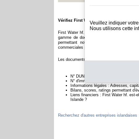
Vérifiez First Water hf.
Veuillez indiquer votr
Nous utilisons cette i
First Water hf. est immatriculée au registre
gamme de documents et de rapports conten
permettant notamment de constituer l'équ
commerciales permettant d'évaluer la fiabilité 
Les documents sur First Water hf. contiennen
N° DUNS : Ce N° est un SIRET internat
N° d'immatriculation en Islande : C'es
Informations légales : Adresses, capita
Bilans, scores, ratings permettant d'év
Liens financiers : First Water hf. est-
Islande ?
Recherchez d'autres entreprises islandaises