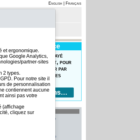
English
|
Français
on - Inscription
anier est vide
Nouveau Service
sé et ergonomique.
uvrez le Forfait Prépayé
ique Google Analytics,
hnologies/partner-sites
 commander facilement, pour
prix réduits, pour payer par
n 2 types.
ment bancaire, 10 devises
GPD. Pour notre site il
ptées !
eurs de personnalisation
s ne contiennent aucune
Plus d'informations…
t ainsi pas votre
é (affichage
les plus recherchés
ité, cliquez sur
Allemagne
Belgique
Etats-Unis
Italie
France
Chine
Suisse
Espagne