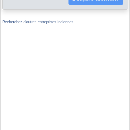
Liens financiers : IZMO LIMITED est-elle filiale ou maison-mère
d'autres sociétés, y compris hors de Inde ?
Recherchez d'autres entreprises indiennes