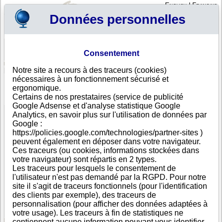
English
|
Français
Données personnelles
Profil
Panier
Consentement
Connexion - Inscription
Votre panier est vide
Notre site a recours à des traceurs (cookies)
Inde
>
Toutes villes
>
Bengaluru
nécessaires à un fonctionnement sécurisé et
IZMO LIMITED, Bengaluru
ergonomique.
Certains de nos prestataires (service de publicité
FICHE ENTREPRISE
Google Adsense et d'analyse statistique Google
Dénomination
IZMO LIMITED
Analytics, en savoir plus sur l'utilisation de données par
Adresse
Billekahalli Industrial Area 177/2C, Bannerghatta Road
Google :
Ville
Bengaluru
- 560076
https://policies.google.com/technologies/partner-sites )
Pays
Inde
peuvent également en déposer dans votre navigateur.
Type
Siège social
Ces traceurs (ou cookies, informations stockées dans
d'adresse
votre navigateur) sont répartis en 2 types.
Téléphone
+91 80--------
Les traceurs pour lesquels le consentement de
DUNS®
91-------
l'utilisateur n'est pas demandé par la RGPD. Pour notre
Number
site il s'agit de traceurs fonctionnels (pour l'identification
des clients par exemple), des traceurs de
Cette entreprise fait partie d'un groupe de sociétés.
personnalisation (pour afficher des données adaptées à
Nombre de sociétés dans ce groupe : 5
votre usage). Les traceurs à fin de statistiques ne
contiennent aucune information pouvant vous identifier