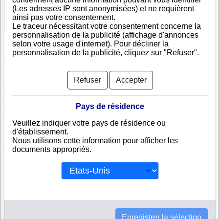
(Les adresses IP sont anonymisées) et ne requièrent
Voir les informations disponibles
ainsi pas votre consentement.
Le traceur nécessitant votre consentement concerne la
personnalisation de la publicité (affichage d'annonces
selon votre usage d'internet). Pour décliner la
personnalisation de la publicité, cliquez sur "Refuser".
Vérifiez IZMO LIMITED
Refuser
Accepter
IZMO LIMITED est immatriculée au registre du commerce indien. Info-
clipper.com vous propose une large gamme de documents et de rapports
contenant d'une part des informations issues des données légales
permettant notamment de constituer l'équivalent d'un Kbis et d'autres part
Pays de résidence
des analyses et enquêtes commerciales permettant d'évaluer la fiabilité
et la solvabilité de cette entreprise.
Veuillez indiquer votre pays de résidence ou
d'établissement.
Les documents sur IZMO LIMITED contiennent des informations telles
Nous utilisons cette information pour afficher les
que :
documents appropriés.
N° DUNS : Ce N° est un SIRET international permettant d'identifier
chaque société
N° d'immatriculation en Inde : C'est l'équivalent du SIREN
Informations légales : Adresses, capital, forme juridique,
dirigeants...
Bilans, scores, ratings permettant d'évaluer la situation financière
de IZMO LIMITED
Enregistrer la sélection