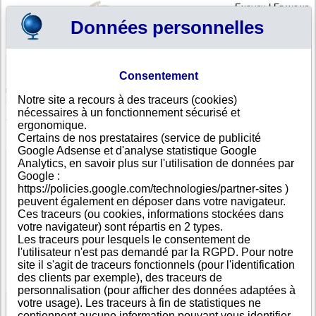
English
|
Français
Données personnelles
Profil
Panier
Consentement
Connexion - Inscription
Votre panier est vide
Notre site a recours à des traceurs (cookies)
Haïti
>
Toutes villes
>
Delmas
nécessaires à un fonctionnement sécurisé et
Sogecobat S.A., Delmas
ergonomique.
Certains de nos prestataires (service de publicité
FICHE ENTREPRISE
Google Adsense et d'analyse statistique Google
Dénomination
Sogecobat S.A.
Analytics, en savoir plus sur l'utilisation de données par
Nom
Societe de Genie en Construction Batiment et des
Google :
commercial
Travaux Publics
https://policies.google.com/technologies/partner-sites )
Adresse
4 Delmas 31
peuvent également en déposer dans votre navigateur.
Ville
Delmas
Ces traceurs (ou cookies, informations stockées dans
Pays
Haïti
votre navigateur) sont répartis en 2 types.
Type
Adresse unique
Les traceurs pour lesquels le consentement de
d'adresse
l'utilisateur n'est pas demandé par la RGPD. Pour notre
Téléphone
+509 38-----
site il s'agit de traceurs fonctionnels (pour l'identification
DUNS®
81-------
des clients par exemple), des traceurs de
Number
personnalisation (pour afficher des données adaptées à
votre usage). Les traceurs à fin de statistiques ne
contiennent aucune information pouvant vous identifier