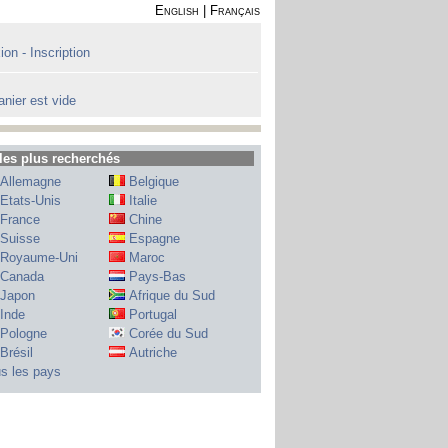
English
|
Français
on - Inscription
anier est vide
les plus recherchés
Allemagne
Belgique
Etats-Unis
Italie
France
Chine
Suisse
Espagne
Royaume-Uni
Maroc
Canada
Pays-Bas
Japon
Afrique du Sud
Inde
Portugal
Pologne
Corée du Sud
Brésil
Autriche
s les pays