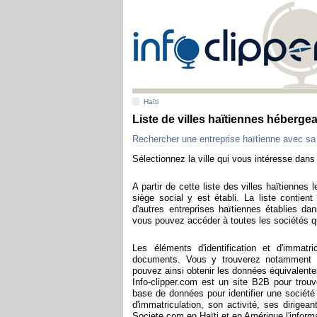
Haïti
Liste de villes haïtiennes héberge
Rechercher une entreprise haïtienne avec sa
Sélectionnez la ville qui vous intéresse dans 
A partir de cette liste des villes haïtienne
siège social y est établi. La liste contien
d'autres entreprises haïtiennes établies dan
vous pouvez accéder à toutes les sociétés qu
Les éléments d'identification et d'immatr
documents. Vous y trouverez notamment l
pouvez ainsi obtenir les données équivalente
Info-clipper.com est un site B2B pour trou
base de données pour identifier une société
d'immatriculation, son activité, ses dirigean
Societe.com en Haïti et en Amérique l'informa