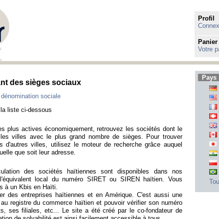
Profil
Connexi
Panier
Votre p
Pays 
ant des sièges sociaux
 dénomination sociale
la liste ci-dessous
s les plus actives économiquement, retrouvez les sociétés dont le
t les villes avec le plus grand nombre de sièges. Pour trouver
s d'autres villes, utilisez le moteur de recherche grâce auquel
elle que soit leur adresse.
iculation des sociétés haïtiennes sont disponibles dans nos
'équivalent local du numéro SIRET ou SIREN haïtien. Vous
Tou
s à un Kbis en Haïti.
ver des entreprises haïtiennes et en Amérique. C'est aussi une
 au registre du commerce haïtien et pouvoir vérifier son numéro
ts, ses filiales, etc... Le site a été créé par le co-fondateur de
tion de solvabilité est ainsi facilement accessible à tous.