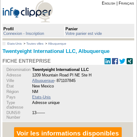
English
|
Français
Profil
Panier
Connexion - Inscription
Votre panier est vide
Etats-Unis
>
Toutes villes
>
Albuquerque
Twentyeight International LLC, Albuquerque
FICHE ENTREPRISE
Dénomination
Twentyeight International LLC
Adresse
1209 Mountain Road Pl NE Ste H
Ville
Albuquerque
- 871107845
État
New Mexico
Région
NM
Pays
Etats-Unis
Type
Adresse unique
d'adresse
DUNS®
13-------
Number
Voir les informations disponibles