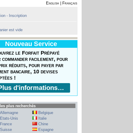
English
|
Français
on - Inscription
anier est vide
Nouveau Service
uvrez le Forfait Prépayé
 commander facilement, pour
prix réduits, pour payer par
ment bancaire, 10 devises
ptées !
Plus d'informations…
les plus recherchés
Allemagne
Belgique
Etats-Unis
Italie
France
Chine
Suisse
Espagne