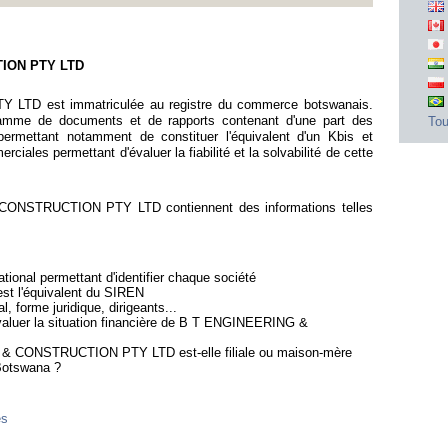
TION PTY LTD
D est immatriculée au registre du commerce botswanais.
gamme de documents et de rapports contenant d'une part des
Tou
ermettant notamment de constituer l'équivalent d'un Kbis et
iales permettant d'évaluer la fiabilité et la solvabilité de cette
ONSTRUCTION PTY LTD contiennent des informations telles
ional permettant d'identifier chaque société
est l'équivalent du SIREN
l, forme juridique, dirigeants...
évaluer la situation financière de B T ENGINEERING &
 & CONSTRUCTION PTY LTD est-elle filiale ou maison-mère
 Botswana ?
es