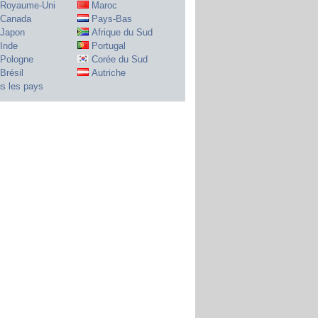
Royaume-Uni
Maroc
Canada
Pays-Bas
Japon
Afrique du Sud
Inde
Portugal
Pologne
Corée du Sud
Brésil
Autriche
s les pays