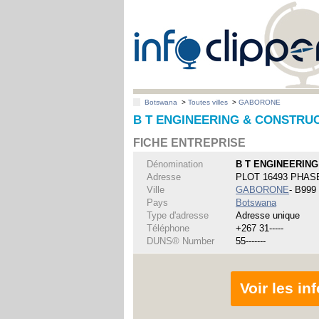
Botswana
>
Toutes villes
>
GABORONE
B T ENGINEERING & CONSTRU
FICHE ENTREPRISE
Dénomination
B T ENGINEERING
Adresse
PLOT 16493 PHAS
Ville
GABORONE
- B999
Pays
Botswana
Type d'adresse
Adresse unique
Téléphone
+267 31-----
DUNS® Number
55-------
Voir les i