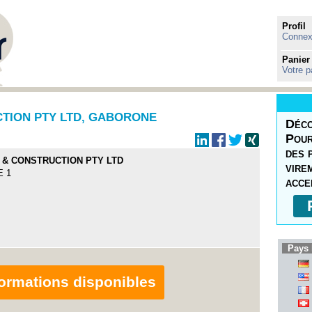
Profil
Connexi
Panier
Votre p
CTION PTY LTD, GABORONE
Déco
Pour
des 
 & CONSTRUCTION PTY LTD
vire
E 1
acce
Pays 
nformations disponibles