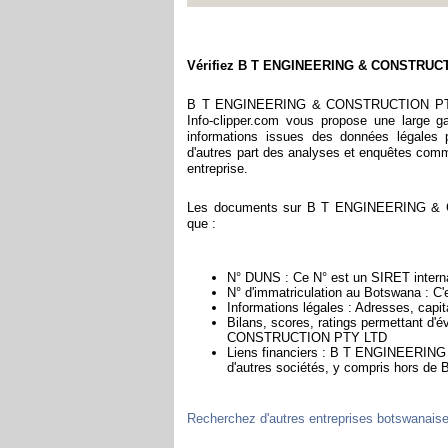
Vérifiez B T ENGINEERING & CONSTRUC
B T ENGINEERING & CONSTRUCTION PTY LT
Info-clipper.com vous propose une large 
informations issues des données légales p
d'autres part des analyses et enquêtes commerc
entreprise.
Les documents sur B T ENGINEERING & C
que :
N° DUNS : Ce N° est un SIRET internat
N° d'immatriculation au Botswana : C'
Informations légales : Adresses, capita
Bilans, scores, ratings permettant d'
CONSTRUCTION PTY LTD
Liens financiers : B T ENGINEERING
d'autres sociétés, y compris hors de
Recherchez d'autres entreprises botswanais