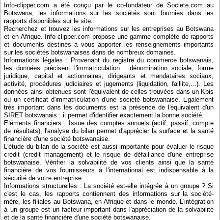
Info-clipper.com a été conçu par le co-fondateur de Societe.com au
Botswana, les informations sur les sociétés sont fournies dans les
rapports disponibles sur le site.
Recherchez et trouvez les informations sur les entreprises au Botswana
et en Afrique. Info-clipper.com propose une gamme complète de rapports
et documents destinés à vous apporter les renseignements importants
sur les sociétés botswanaises dans de nombreux domaines.
Informations légales : Provenant du registre du commerce botswanais,
les données précisent l'immatriculation : dénomination sociale, forme
juridique, capital et actionnaires, dirigeants et mandataires sociaux,
activité, procédures judiciaires et jugements (liquidation, faillite,...). Les
données ainsi obtenues sont l'équivalent de celles trouvées dans un Kbis
ou un certificat d'immatriculation d'une société botswanaise. Egalement
très important dans les documents est la présence de l'équivalent d'un
SIRET botswanais : il permet d'identifier exactement la bonne société.
Eléments financiers : Issue des comptes annuels (actif, passif, compte
de résultats), l'analyse du bilan permet d'apprécier la surface et la santé
financière d'une société botswanaise.
L'étude du bilan de la société est aussi importante pour évaluer le risque
crédit (credit management) et le risque de défaillance d'une entreprise
botswanaise. Vérifier la solvabilité de vos clients ainsi que la santé
financière de vos fournisseurs à l'international est indispensable à la
sécurité de votre entreprise.
Informations structurelles : La société est-elle intégrée à un groupe ? Si
c'est le cas, les rapports contiennent des informations sur la société-
mère, les filiales au Botswana, en Afrique et dans le monde. L'intégration
à un groupe est un facteur important dans l'appréciation de la solvabilité
et de la santé financière d'une société botswanaise.