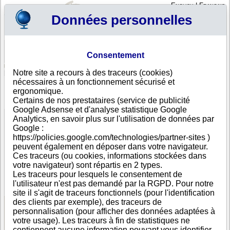
English
|
Français
Données personnelles
Profil
Panier
Consentement
Connexion - Inscription
Votre panier est vide
Notre site a recours à des traceurs (cookies)
Birmanie
>
Toutes villes
>
Yangon
nécessaires à un fonctionnement sécurisé et
HOTEL & TOURISM SERVICES, Yangon
ergonomique.
Certains de nos prestataires (service de publicité
FICHE ENTREPRISE
Google Adsense et d'analyse statistique Google
Dénomination
HOTEL & TOURISM SERVICES
Analytics, en savoir plus sur l'utilisation de données par
Adresse
YANGON
Google :
Ville
Yangon
- 1114
https://policies.google.com/technologies/partner-sites )
Pays
Birmanie
peuvent également en déposer dans votre navigateur.
Type
Adresse unique
Ces traceurs (ou cookies, informations stockées dans
d'adresse
votre navigateur) sont répartis en 2 types.
Téléphone
+95 21---
Les traceurs pour lesquels le consentement de
DUNS®
65-------
l'utilisateur n'est pas demandé par la RGPD. Pour notre
Number
site il s'agit de traceurs fonctionnels (pour l'identification
des clients par exemple), des traceurs de
personnalisation (pour afficher des données adaptées à
Voir les informations disponibles
votre usage). Les traceurs à fin de statistiques ne
contiennent aucune information pouvant vous identifier