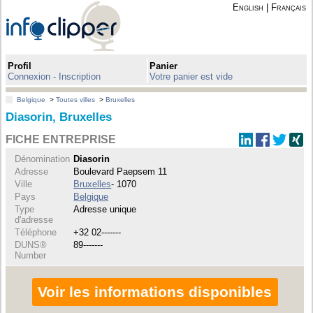
English
|
Français
Profil
Panier
Connexion - Inscription
Votre panier est vide
Belgique
>
Toutes villes
>
Bruxelles
Diasorin, Bruxelles
FICHE ENTREPRISE
Dénomination
Diasorin
Adresse
Boulevard Paepsem 11
Ville
Bruxelles
- 1070
Pays
Belgique
Type
Adresse unique
d'adresse
Téléphone
+32 02-------
DUNS®
89-------
Number
Voir les informations disponibles